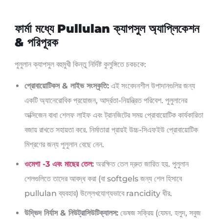
ফার্মা মধ্যে Pullulan ক্যাপসুল অ্যাপ্লিকেশন
& পরিপূরক
পুলুলান ক্যাপসুল বহুমুখী কিন্তু নির্দিষ্ট কুলুঙ্গিতে চকচকে:
প্রোবায়োটিকস & লাইভ সংস্কৃতি:
এই সংবেদনশীল উপাদানগুলির জন্য
একটি অ্যানেরোবিক প্রয়োজন, আর্দ্রতা-নিয়ন্ত্রিত পরিবেশ. পুলুলানের
অক্সিজেন বাধা শেলফ লাইফ এবং ট্রানজিটের সময় প্রোবায়োটিক কার্যকারিতা
বজায় রাখতে সহায়তা করে. নির্মাতারা প্রায়ই উচ্চ-সিএফইউ প্রোবায়োটিক
মিশ্রণের জন্য পুলুলান বেছে নেন.
ওমেগা -3 এবং মাছের তেল
:
অরক্ষিত তেল দ্রুত জারিত হয়. পুলুলান
শেলগুলিতে তাদের আবদ্ধ করা (বা softgels জন্য শেল হিসাবে
pullulan ব্যবহার) উল্লেখযোগ্যভাবে rancidity ধীর.
উদ্ভিদ নির্যাস & নিউট্রাসিউটিক্যালস:
ভেষজ সক্রিয় (যেমন. হলুদ, সবুজ