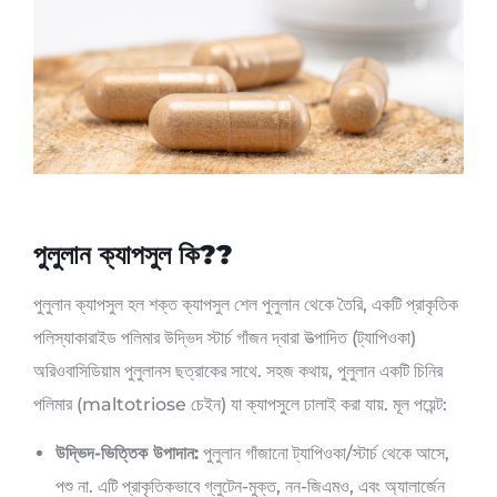
পুলুলান ক্যাপসুল কি??
পুলুলান ক্যাপসুল হল শক্ত ক্যাপসুল শেল পুলুলান থেকে তৈরি, একটি প্রাকৃতিক
পলিস্যাকারাইড পলিমার উদ্ভিদ স্টার্চ গাঁজন দ্বারা উত্পাদিত (ট্যাপিওকা)
অরিওবাসিডিয়াম পুলুলানস ছত্রাকের সাথে. সহজ কথায়, পুলুলান একটি চিনির
পলিমার (maltotriose চেইন) যা ক্যাপসুলে ঢালাই করা যায়. মূল পয়েন্ট:
উদ্ভিদ-ভিত্তিক উপাদান:
পুলুলান গাঁজানো ট্যাপিওকা/স্টার্চ থেকে আসে,
পশু না. এটি প্রাকৃতিকভাবে গ্লুটেন-মুক্ত, নন-জিএমও, এবং অ্যালার্জেন