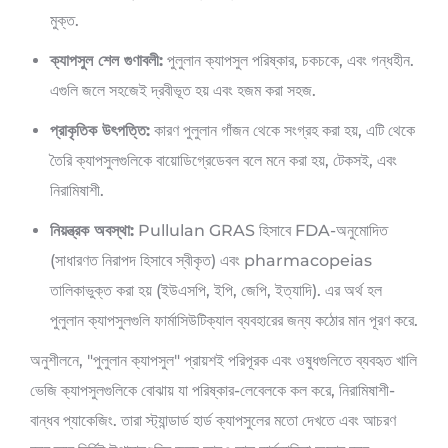
মুক্ত.
ক্যাপসুল শেল গুণাবলী:
পুলুলান ক্যাপসুল পরিষ্কার, চকচকে, এবং গন্ধহীন.
এগুলি জলে সহজেই দ্রবীভূত হয় এবং হজম করা সহজ.
প্রাকৃতিক উৎপত্তি:
কারণ পুলুলান গাঁজন থেকে সংগ্রহ করা হয়, এটি থেকে
তৈরি ক্যাপসুলগুলিকে বায়োডিগ্রেডেবল বলে মনে করা হয়, টেকসই, এবং
নিরামিষাশী.
নিয়ন্ত্রক অবস্থা:
Pullulan GRAS হিসাবে FDA-অনুমোদিত
(সাধারণত নিরাপদ হিসাবে স্বীকৃত) এবং pharmacopeias
তালিকাভুক্ত করা হয় (ইউএসপি, ইপি, জেপি, ইত্যাদি). এর অর্থ হল
পুলুলান ক্যাপসুলগুলি ফার্মাসিউটিক্যাল ব্যবহারের জন্য কঠোর মান পূরণ করে.
অনুশীলনে, "পুলুলান ক্যাপসুল" প্রায়শই পরিপূরক এবং ওষুধগুলিতে ব্যবহৃত খালি
ভেজি ক্যাপসুলগুলিকে বোঝায় যা পরিষ্কার-লেবেলকে কল করে, নিরামিষাশী-
বান্ধব প্যাকেজিং. তারা স্ট্যান্ডার্ড হার্ড ক্যাপসুলের মতো দেখতে এবং আচরণ