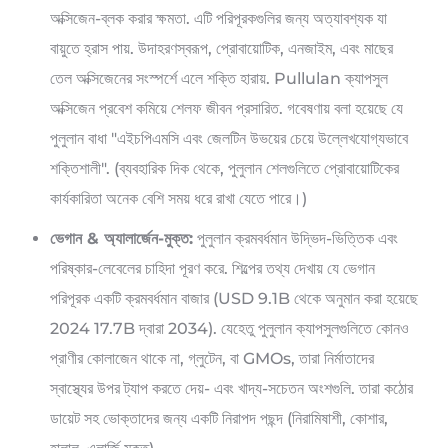
অক্সিজেন-ব্লক করার ক্ষমতা. এটি পরিপূরকগুলির জন্য অত্যাবশ্যক যা
বায়ুতে হ্রাস পায়. উদাহরণস্বরূপ, প্রোবায়োটিক, এনজাইম, এবং মাছের
তেল অক্সিজেনের সংস্পর্শে এলে শক্তি হারায়. Pullulan ক্যাপসুল
অক্সিজেন প্রবেশ কমিয়ে শেলফ জীবন প্রসারিত. গবেষণায় বলা হয়েছে যে
পুলুলান বাধা "এইচপিএমসি এবং জেলটিন উভয়ের চেয়ে উল্লেখযোগ্যভাবে
শক্তিশালী". (ব্যবহারিক দিক থেকে, পুলুলান শেলগুলিতে প্রোবায়োটিকের
কার্যকারিতা অনেক বেশি সময় ধরে রাখা যেতে পারে।)
ভেগান & অ্যালার্জেন-মুক্ত:
পুলুলান ক্রমবর্ধমান উদ্ভিদ-ভিত্তিক এবং
পরিষ্কার-লেবেলের চাহিদা পূরণ করে. শিল্পের তথ্য দেখায় যে ভেগান
পরিপূরক একটি ক্রমবর্ধমান বাজার (USD 9.1B থেকে অনুমান করা হয়েছে
2024 17.7B দ্বারা 2034). যেহেতু পুলুলান ক্যাপসুলগুলিতে কোনও
প্রাণীর কোলাজেন থাকে না, গ্লুটেন, বা GMOs, তারা নির্মাতাদের
স্বাস্থ্যের উপর ট্যাপ করতে দেয়- এবং খাদ্য-সচেতন অংশগুলি. তারা কঠোর
ডায়েট সহ ভোক্তাদের জন্য একটি নিরাপদ পছন্দ (নিরামিষাশী, কোশার,