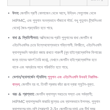
উৎস:
জেলটিন প্রাণী কোলাজেন থেকে আসে, উদ্ভিদ সেলুলোজ থেকে
HPMC, এবং পুলুলান অনন্যভাবে গাঁজানো স্টার্চ. শুধু পুতুলান (ট্যাপিওকা
থেকে) জৈব-প্রত্যয়িত হতে পারে.
বাধা & স্থিতিশীলতা:
অক্সিজেনের প্রতি পুলুলানের বাধা জেলটিন বা
এইচপিএমসির চেয়ে উল্লেখযোগ্যভাবে শক্তিশালী. বিপরীতে, এইচপিএমসি
ক্যাপসুলগুলি আর্দ্রতা বজায় রাখতে পারদর্শী (খুব হাইগ্রোস্কোপিক ফিলারের
জন্য তাদের আদর্শ তৈরি করে), যেখানে জেলটিন হাইগ্রোস্কোপিক হতে
থাকে এবং আর্দ্রতার সাথে পরিবর্তিত হতে পারে.
ভেগান/অ্যালার্জেন স্ট্যাটাস:
পুলুলান এবং এইচপিএমসি উভয়ই নিরামিষ-
বান্ধব
; জেলটিন হয় না. তিনটি প্রকার কাঁচা রচনা দ্বারা গ্লুটেন-মুক্ত.
খরচ & প্রাপ্যতা:
জেলটিন ক্যাপসুল সবচেয়ে সস্তা এবং সর্বব্যাপী;
HPMC ক্যাপসুলগুলি মাঝারি মূল্যের এবং ব্যাপকভাবে উপলব্ধ. পুলুলান
ক্যাপসুলের দাম বেশি (প্রায়শই 2-3× জেলটিনের দাম) এবং দীর্ঘ সময়