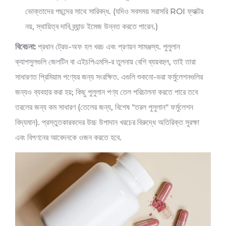
ভোক্তাদের পছন্দের সাথে সারিবদ্ধ. (যদিও সবসময় সরাসরি ROI ফ্যাক্টর
নয়, স্থায়িত্ব দাবি ব্র্যান্ড ইমেজ উন্নত করতে পারেন.)
বিবেচনা:
প্রধান ট্রেড-অফ হল খরচ এবং প্রণয়ন সামঞ্জস্য. পুলুলান
ক্যাপসুলগুলি জেলটিন বা এইচপিএমসি-র তুলনায় বেশি ব্যয়বহুল, তাই তারা
সাধারণত প্রিমিয়াম পণ্যের জন্য সংরক্ষিত. এগুলি শুকনো-ভরা ফর্মুলেশনগুলির
জন্যও ব্যবহার করা হয়; কিছু পুলুলান পণ্য তেল পরিচালনা করতে পারে তবে
তরলের জন্য কম সাধারণ (তেলের জন্য, বিশেষ "তরল পুলুলান" ফর্মুলেশন
বিদ্যমান). প্রস্তুতকারকদের উচ্চ উপাদান খরচের বিরুদ্ধে অতিরিক্ত সুরক্ষা
এবং বিপণনের আবেদনকে ওজন করতে হবে.