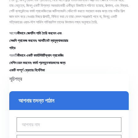
তার নেতৃত্বে, জিনলু একটি বিশ্বস্ত সরবরাহকারী একীভূত ডিজাইনে পরিণত হয়েছে, উত্পাদন, এবং বিক্রয়.
পেটি ক্লায়েন্টদের ফার্মা প্যাকেজিংয়ের জটিলতাগুলি নেভিগেট করতে সহায়তা করার জন্য তার গভীর শিল্প
জ্ঞান ভাগ করে নেওয়ার বিষয়ে উত্সাহী, নিশ্চিত করা যে তারা কেবল সরঞ্জামই পাবে না, কিন্তু একটি
সত্যিকারের ওয়ান-স্টপ সার্ভিস পার্টনারশিপ তাদের উৎপাদন লক্ষ্য অনুসারে তৈরি.
আগের
কীভাবে জেলটিন গামি তৈরি করবেন এবং
সেগুলি প্যাকেজ করবেন: আলটিমেট ম্যানুফ্যাকচারার
গাইড
পরবর্তী
কীভাবে একটি ফার্মাসিউটিক্যাল প্যাকেজিং
মেশিন চয়ন করবেন: ফার্মা প্রস্তুতকারকদের জন্য
একটি সম্পূর্ণ ক্রেতার নির্দেশিকা
সূচিপত্র
আপনার তদন্ত পাঠান