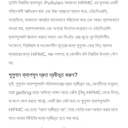
দুটোই নিরামিষ ক্যাপসুল. Pullulan সাধারণত HPMC এর তুলনায় একটি
শক্তিশালী অক্সিজেন বাধা এবং উচ্চ স্বচ্ছতা প্রদান করে. এইচপিএমসি,
অন্যদিকে, সাধারণত আর্দ্রতা ভালোভাবে পরিচালনা করে এবং আরও ব্যাপকভাবে
পাওয়া যায়. ক্যাপসকানাডা এবং অন্যরা উল্লেখ করেছেন যে এইচপিএমসি
ক্যাপসুলগুলি উত্পাদন করতে সস্তা এবং পিএইচ রেঞ্জ জুড়ে খুব স্থিতিশীল.
সংক্ষেপে: প্রিমিয়াম বা সংবেদনশীল সূত্রের জন্য পুলুলান বেছে নিন; ব্যাপক
ব্যবহারের জন্য HPMC, খরচ-দক্ষতা; বা জেলটিন যদি নিরামিষ উদ্বেগ গৌণ
হয়.
পুলুলান ক্যাপসুল দ্রুত দ্রবীভূত করুন?
হ্যাঁ. পুলুলান ক্যাপসুলগুলি পরিপাকতন্ত্রে দ্রুত দ্রবীভূত হয়, জেলটিনের অনুরূপ.
তারা gelling ছাড়া অভিন্ন ভাঙ্গন আছে ঝোঁক (কিছু HPMC থেকে ভিন্ন,
যা জলে জেল করতে পারে). একটি উত্স নোট করে যে পুলুলান ক্যাপসুলগুলি
HPMC এর চেয়ে "দ্রুত দ্রবীভূত হয়". তারা পেটের তরল আঘাত করার সাথে
সাথে কয়েক মিনিটের মধ্যে দ্রবীভূত হতে শুরু করে.