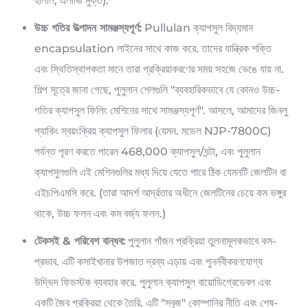
হালাল, এলার্জি মুক্ত).
উচ্চ গতির উত্পাদন সামঞ্জস্যপূর্ণ:
Pullulan ক্যাপসুল বিদ্যমান
encapsulation লাইনের সাথে কাজ করে. তাদের যান্ত্রিক শক্তি
এবং স্থিতিস্থাপকতা মানে তারা প্রক্রিয়াকরণের সময় সহজে ভেঙে যায় না.
শিল্প সূত্রে জানা গেছে, পুলুলান শেলগুলি "ব্যবহারিকভাবে যে কোনও উচ্চ-
গতির ক্যাপসুল ফিলিং মেশিনের সাথে সামঞ্জস্যপূর্ণ". আসলে, আমাদের জিনলু
প্যাকিং স্বয়ংক্রিয় ক্যাপসুল ফিলার (যেমন. মডেল NJP-7800C)
পর্যন্ত পূরণ করতে পারেন 468,000 ক্যাপসুল/ঘন্টা, এবং পুলুলান
ক্যাপসুলগুলি এই মেশিনগুলির মধ্য দিয়ে যেতে পারে ঠিক যেমনটি জেলটিন বা
এইচপিএমসি করে. (তারা আদর্শ আর্দ্রতার অধীনে জেলটিনের চেয়ে কম ভঙ্গুর
থাকে, উচ্চ ফলন এবং কম বর্জ্য ফলন.)
টেকসই & পরিবেশ বান্ধব:
পুলুলান গাঁজন প্রক্রিয়া তুলনামূলকভাবে কম-
প্রভাব. এটি কসাইখানার উপজাত দ্রব্য এড়ায় এবং পুনর্নবীকরণযোগ্য
উদ্ভিদ ফিডস্টক ব্যবহার করে. পুলুলান ক্যাপসুল বায়োডিগ্রেডেবল এবং
একটি জৈব প্রক্রিয়া থেকে তৈরি. এটি "সবুজ" কোম্পানির নীতি এবং শেষ-