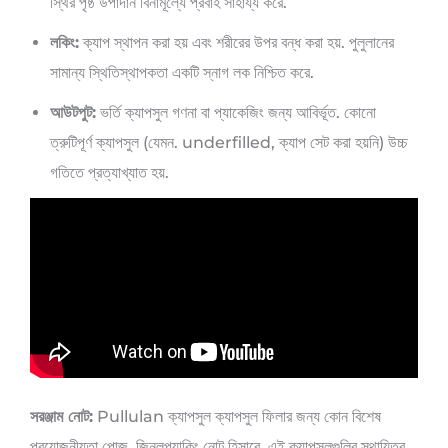
স্থির পৃষ্ঠ উপাদান বিনামূল্যে প্রবাহ সাহায্য করে.
লকিং:
ক্যাপ স্থাপন করা হয় এবং শরীরের উপর বন্ধ করা হয়. পুলুলানের
সামান্য স্থিতিস্থাপকতা একটি স্নাগ লক নিশ্চিত করে.
আউটপুট:
ভর্তি ক্যাপসুল গণনা বা প্যাকেজিং জন্য আবির্ভূত. কোনো
ত্রুটিপূর্ণ ক্যাপসুল (যেমন. underfilled, ক্যাপ সেট করা হয়নি) উচ্চ
গতিতে প্রত্যাখ্যাত হয়.
সরঞ্জাম নোট:
Pullulan ক্যাপসুল ক্যাপসুল ফিলার জন্য কোন বিশেষ
প্রয়োজনীয়তা পোজ. জিনলুপ্যাকিং নোট হিসাবে, এই ক্যাপসুলগুলির স্থায়িত্ব