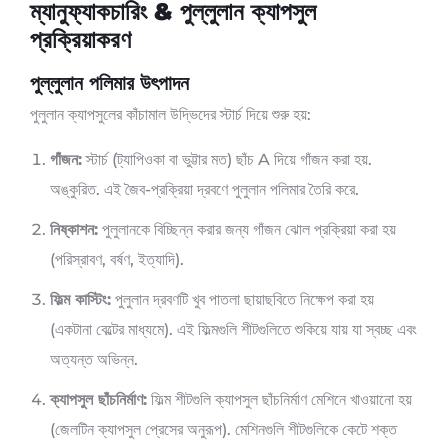
ম্যানুফ্যাকচারিং & পুল্লুলান ক্যাপসুল
প্রক্রিয়াকরণ
পুল্লুলান পলিমার উৎপাদন
পুলুলান ক্যাপসুলের কাঁচামাল উদ্ভিদের স্টার্চ দিয়ে শুরু হয়:
গাঁজন:
স্টার্চ (ট্যাপিওকা বা ভুট্টার মত) ছাঁচ A দিয়ে গাঁজন করা হয়.
অঙ্কুরিত. এই জৈব-প্রক্রিয়া দ্রবণে পুলুলান পলিমার তৈরি করে.
নিষ্কাশন:
পুলুলানকে বিচ্ছিন্ন করার জন্য গাঁজন ঝোল প্রক্রিয়া করা হয়
(পরিস্রাবণ, বর্ষণ, ইত্যাদি).
ফিল্ম কাস্টিং:
পুলুলান দ্রবণটি খুব পাতলা ছায়াছবিতে নিক্ষেপ করা হয়
(একটানা বেল্টের মাধ্যমে). এই ফিল্মগুলি শীটগুলিতে শুকিয়ে যায় যা স্বচ্ছ এবং
অত্যন্ত অভিন্ন.
ক্যাপসুল ছাঁচনির্মাণ:
ফিল্ম শীটগুলি ক্যাপসুল ছাঁচনির্মাণ মেশিনে খাওয়ানো হয়
(জেলটিন ক্যাপসুল প্রেসের অনুরূপ). মেশিনগুলি শীটগুলিকে কেটে শক্ত