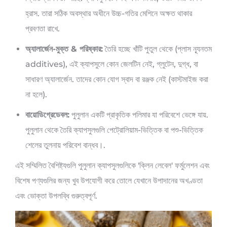
হ্রাস. তারা সঠিক অবস্থার অধীনে উচ্চ-গতির মেশিনে অক্ষত থাকার
প্রবণতা রাখে.
অ্যালার্জেন-মুক্ত & পরিষ্কার:
তৈরি হচ্ছে খাঁটি পুতুল থেকে (প্লাস ন্যূনতম
additives), এই ক্যাপসুলে কোন জেলটিন নেই, গ্লুটেন, দুগ্ধ, বা
সাধারণ অ্যালার্জেন. তাদের কোন যোগ স্বাদ বা রঞ্জক নেই (কাস্টমাইজ করা
না হলে).
বায়োডিগ্রেডেবল:
পুলুলান একটি প্রাকৃতিক পলিমার যা পরিবেশে ভেঙ্গে যায়.
পুলুলান থেকে তৈরি ক্যাপসুলগুলি পেট্রোলিয়াম-ভিত্তিক বা পশু-ভিত্তিক
শেলের তুলনায় পরিবেশ বান্ধব।.
এই সম্মিলিত বৈশিষ্ট্যগুলি পুলুলান ক্যাপসুলগুলিকে 'ক্লিন লেবেল' ফর্মুলেশন এবং
বিশেষ পণ্যগুলির জন্য খুব উপযোগী করে তোলে যেখানে উপাদানের অখণ্ডতা
এবং ভোক্তা উপলব্ধি গুরুত্বপূর্ণ.