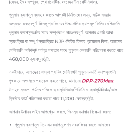
(যেমন. জৈব সম্পূরক, প্রোবায়োটিক, সংবেদনশীল বোটানিকাল).
পুলুলান ক্যাপসুল ব্যবহার করতে আগ্রহী নির্মাতাদের জন্য, সঠিক সরঞ্জাম
অত্যন্ত গুরুত্বপূর্ণ. জিনলু প্যাকিংয়ের উচ্চ-গতির ক্যাপসুল ফিলিং মেশিনগুলি
পুলুলান ক্যাপসুলগুলির সাথে সম্পূর্ণরূপে সামঞ্জস্যপূর্ণ. আপনার একটি আধা-
স্বয়ংক্রিয় বা সম্পূর্ণ স্বয়ংক্রিয় NJP-সিরিজ ফিলার প্রয়োজন কিনা, আমাদের
মেশিনগুলি আউটপুট পর্যন্ত দক্ষতার সাথে পুলুলান শেলগুলি পরিচালনা করতে পারে
468,000 ক্যাপসুল/ঘন্টা.
একইভাবে, আমাদের ফোস্কা প্যাকিং মেশিনগুলি পুলুলান-ভর্তি ক্যাপসুলগুলি
পৃথক ডোজগুলিতে প্যাকেজ করতে পারে. আমাদের
DPP-270Max
,
উদাহরণস্বরূপ, পর্যন্ত গতিতে অ্যালুমিনিয়াম/পিভিসি বা অ্যালুমিনিয়াম/আল
ব্লিস্টার কার্ড পরিচালনা করতে পারে 11,200 ফোস্কা/ঘন্টা.
আপনার উত্পাদন লাইন আপগ্রেড করতে, জিনলুর সমাধান বিবেচনা করুন:
পুলুলান ক্যাপসুল দিয়ে এনক্যাপসুলেশন স্বয়ংক্রিয় করতে আমাদের