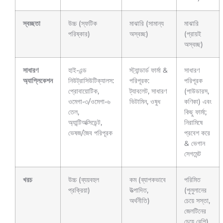
স্বচ্ছতা
উচ্চ (স্ফটিক
মাঝারি (সামান্য
মাঝারি
পরিষ্কার)
অস্বচ্ছ)
(প্রায়ই
অস্বচ্ছ)
সাধারণ
হাই-এন্ড
স্ট্যান্ডার্ড ফার্মা &
সাধারণ
অ্যাপ্লিকেশন
নিউট্রাসিউটিক্যালস:
পরিপূরক:
পরিপূরক
প্রোবায়োটিক,
ট্যাবলেট, সাধারণ
(পাউডারস,
ওমেগা-৩/ওমেগা-৬
ভিটামিন, ওষুধ
কণিকা) এবং
তেল,
কিছু ফার্মা;
অ্যান্টিঅক্সিডেন্ট,
নিরামিষে
ভেষজ/জৈব পরিপূরক
প্রবেশ করে
& ভেগান
সেগমেন্ট
খরচ
উচ্চ (ব্যয়বহুল
কম (ব্যাপকভাবে
পরিমিত
প্রক্রিয়া)
উত্পাদিত,
(পুলুলানের
অর্থনীতি)
চেয়ে সস্তা,
জেলটিনের
চেয়ে বেশি)