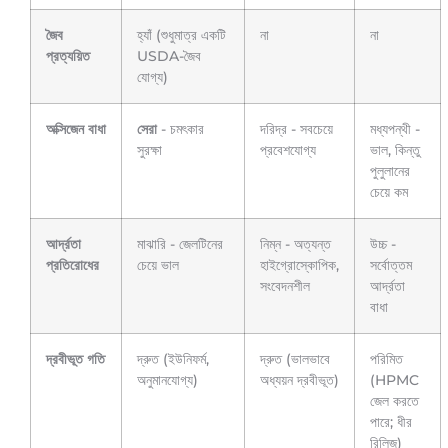
জৈব
হ্যাঁ (শুধুমাত্র একটি
না
না
প্রত্যয়িত
USDA-জৈব
যোগ্য)
অক্সিজেন বাধা
সেরা
- চমৎকার
দরিদ্র - সবচেয়ে
মধ্যপন্থী -
সুরক্ষা
প্রবেশযোগ্য
ভাল, কিন্তু
পুলুলানের
চেয়ে কম
আর্দ্রতা
মাঝারি - জেলটিনের
নিম্ন - অত্যন্ত
উচ্চ -
প্রতিরোধের
চেয়ে ভাল
হাইগ্রোস্কোপিক,
সর্বোত্তম
সংবেদনশীল
আর্দ্রতা
বাধা
দ্রবীভূত গতি
দ্রুত (ইউনিফর্ম,
দ্রুত (ভালভাবে
পরিমিত
অনুমানযোগ্য)
অধ্যয়ন দ্রবীভূত)
(HPMC
জেল করতে
পারে; ধীর
রিলিজ)