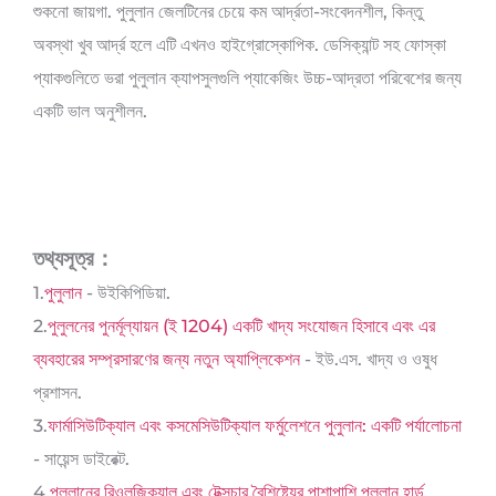
শুকনো জায়গা. পুলুলান জেলটিনের চেয়ে কম আর্দ্রতা-সংবেদনশীল, কিন্তু
অবস্থা খুব আর্দ্র হলে এটি এখনও হাইগ্রোস্কোপিক. ডেসিক্যান্ট সহ ফোস্কা
প্যাকগুলিতে ভরা পুলুলান ক্যাপসুলগুলি প্যাকেজিং উচ্চ-আদ্রতা পরিবেশের জন্য
একটি ভাল অনুশীলন.
তথ্যসূত্র：
1.
পুলুলান
- উইকিপিডিয়া.
2.
পুলুলনের পুনর্মূল্যায়ন (ই 1204) একটি খাদ্য সংযোজন হিসাবে এবং এর
ব্যবহারের সম্প্রসারণের জন্য নতুন অ্যাপ্লিকেশন
- ইউ.এস. খাদ্য ও ওষুধ
প্রশাসন.
3.
ফার্মাসিউটিক্যাল এবং কসমেসিউটিক্যাল ফর্মুলেশনে পুলুলান: একটি পর্যালোচনা
- সায়েন্স ডাইরেক্ট.
4.
পুলুলানের রিওলজিক্যাল এবং টেক্সচার বৈশিষ্ট্যের পাশাপাশি পুলুলান হার্ড