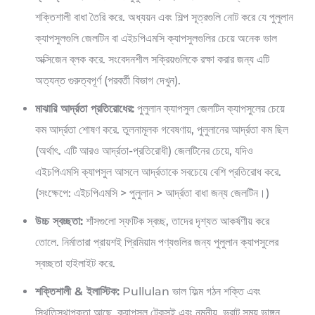
শক্তিশালী বাধা তৈরি করে. অধ্যয়ন এবং শিল্প সূত্রগুলি নোট করে যে পুলুলান
ক্যাপসুলগুলি জেলটিন বা এইচপিএমসি ক্যাপসুলগুলির চেয়ে অনেক ভাল
অক্সিজেন ব্লক করে. সংবেদনশীল সক্রিয়গুলিকে রক্ষা করার জন্য এটি
অত্যন্ত গুরুত্বপূর্ণ (পরবর্তী বিভাগ দেখুন).
মাঝারি আর্দ্রতা প্রতিরোধের:
পুলুলান ক্যাপসুল জেলটিন ক্যাপসুলের চেয়ে
কম আর্দ্রতা শোষণ করে. তুলনামূলক গবেষণায়, পুলুলানের আর্দ্রতা কম ছিল
(অর্থাৎ. এটি আরও আর্দ্রতা-প্রতিরোধী) জেলটিনের চেয়ে, যদিও
এইচপিএমসি ক্যাপসুল আসলে আর্দ্রতাকে সবচেয়ে বেশি প্রতিরোধ করে.
(সংক্ষেপে: এইচপিএমসি > পুলুলান > আর্দ্রতা বাধা জন্য জেলটিন।)
উচ্চ স্বচ্ছতা:
শাঁসগুলো স্ফটিক স্বচ্ছ, তাদের দৃশ্যত আকর্ষণীয় করে
তোলে. নির্মাতারা প্রায়শই প্রিমিয়াম পণ্যগুলির জন্য পুলুলান ক্যাপসুলের
স্বচ্ছতা হাইলাইট করে.
শক্তিশালী & ইলাস্টিক:
Pullulan ভাল ফিল্ম গঠন শক্তি এবং
স্থিতিস্থাপকতা আছে. ক্যাপসুল টেকসই এবং নমনীয়, ভরাট সময় ভাঙ্গন