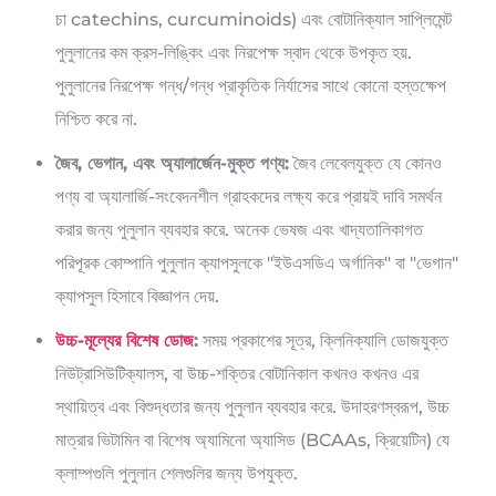
চা catechins, curcuminoids) এবং বোটানিক্যাল সাপ্লিমেন্ট
পুলুলানের কম ক্রস-লিঙ্কিং এবং নিরপেক্ষ স্বাদ থেকে উপকৃত হয়.
পুলুলানের নিরপেক্ষ গন্ধ/গন্ধ প্রাকৃতিক নির্যাসের সাথে কোনো হস্তক্ষেপ
নিশ্চিত করে না.
জৈব, ভেগান, এবং অ্যালার্জেন-মুক্ত পণ্য:
জৈব লেবেলযুক্ত যে কোনও
পণ্য বা অ্যালার্জি-সংবেদনশীল গ্রাহকদের লক্ষ্য করে প্রায়ই দাবি সমর্থন
করার জন্য পুলুলান ব্যবহার করে. অনেক ভেষজ এবং খাদ্যতালিকাগত
পরিপূরক কোম্পানি পুলুলান ক্যাপসুলকে "ইউএসডিএ অর্গানিক" বা "ভেগান"
ক্যাপসুল হিসাবে বিজ্ঞাপন দেয়.
উচ্চ-মূল্যের বিশেষ ডোজ
:
সময় প্রকাশের সূত্র, ক্লিনিক্যালি ডোজযুক্ত
নিউট্রাসিউটিক্যালস, বা উচ্চ-শক্তির বোটানিকাল কখনও কখনও এর
স্থায়িত্ব এবং বিশুদ্ধতার জন্য পুলুলান ব্যবহার করে. উদাহরণস্বরূপ, উচ্চ
মাত্রার ভিটামিন বা বিশেষ অ্যামিনো অ্যাসিড (BCAAs, ক্রিয়েটিন) যে
ক্লাম্পগুলি পুলুলান শেলগুলির জন্য উপযুক্ত.