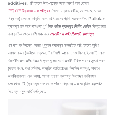
additives. এটি তাদের উচ্চ-মূল্যের জন্য আদর্শ করে তোলে
নিউট্রাসিউটিক্যালস এবং পরিপূরক
(যেমন. প্রোবায়োটিক, ওমেগা-৩, ভেষজ
নিষ্কাশন) যেগুলো আর্দ্রতা এবং অক্সিজেনের প্রতি সংবেদনশীল. Pullulan
ক্যাপসুল মান সঙ্গে সামঞ্জস্যপূর্ণ
উচ্চ গতির ক্যাপসুল ফিলিং মেশিন
, কিন্তু তারা
গতানুগতিক থেকে বেশি খরচ করে
জেলটিন বা এইচপিএমসি ক্যাপসুল
.
এই ব্যাপক নিবন্ধে, আমরা পুলুলান ক্যাপসুল সংজ্ঞায়িত করি, তাদের সুবিধা
ব্যাখ্যা করুন (অক্সিজেন সুরক্ষা, নিরামিষাশী আবেদন, স্থায়িত্ব, ইত্যাদি), এবং
জিলেটিন এবং এইচপিএমসি ক্যাপসুলের সাথে একটি টেবিলে তাদের তুলনা করুন
(কভার উৎস, বাধা বৈশিষ্ট্য, আর্দ্রতা প্রতিরোধের, নিরামিষ অবস্থা, সাধারণ
অ্যাপ্লিকেশন, এবং ব্যয়). আমরা পুলুলান ক্যাপসুল উৎপাদন প্রক্রিয়ার
রূপরেখাও দিই (ক্যাপসুল শেল থেকে গাঁজন মাধ্যমে) এবং আধুনিক যন্ত্রপাতি
দিয়ে ক্যাপসুল-ভর্তি কর্মপ্রবাহ.