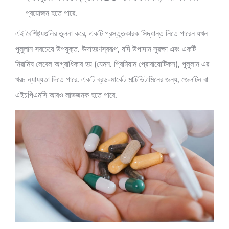
প্রয়োজন হতে পারে.
এই বৈশিষ্ট্যগুলির তুলনা করে, একটি প্রস্তুতকারক সিদ্ধান্ত নিতে পারেন যখন
পুলুলান সবচেয়ে উপযুক্ত. উদাহরণস্বরূপ, যদি উপাদান সুরক্ষা এবং একটি
নিরামিষ লেবেল অগ্রাধিকার হয় (যেমন. প্রিমিয়াম প্রোবায়োটিকস), পুলুলান এর
খরচ ন্যায্যতা দিতে পারে. একটি ব্রড-মার্কেট মাল্টিভিটামিনের জন্য, জেলটিন বা
এইচপিএমসি আরও লাভজনক হতে পারে.