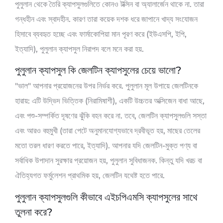
পুলুলান থেকে তৈরি ক্যাপসুলগুলিতে কোনও টক্সিন বা অ্যালার্জেন থাকে না. তারা
গন্ধহীন এবং স্বাদহীন. কারণ তারা কয়েক দশক ধরে জাপানে খাদ্য সংযোজন
হিসাবে ব্যবহৃত হচ্ছে এবং ফার্মাকোপিয়া মান পূরণ করে (ইউএসপি, ইপি,
ইত্যাদি), পুলুলান ক্যাপসুল নিরাপদ বলে মনে করা হয়.
পুলুলান ক্যাপসুল কি জেলটিন ক্যাপসুলের চেয়ে ভালো?
"ভাল" আপনার প্রয়োজনের উপর নির্ভর করে. পুলুলান মূল উপায়ে জেলটিনকে
হারায়: এটি উদ্ভিদ ভিত্তিক (নিরামিষাশী), একটি উচ্চতর অক্সিজেন বাধা আছে,
এবং পশু-সম্পর্কিত দূষণের ঝুঁকি বহন করে না. তবে, জেলটিন ক্যাপসুলগুলি সস্তা
এবং আরও বহুমুখী (তারা পেটে অনুমানযোগ্যভাবে দ্রবীভূত হয়, মাছের তেলের
মতো তরল ধারণ করতে পারে, ইত্যাদি). আপনার যদি জেলটিন-মুক্ত পণ্য বা
সর্বাধিক উপাদান সুরক্ষার প্রয়োজন হয়, পুলুলান সুবিধাজনক. কিন্তু যদি খরচ বা
ঐতিহ্যগত ফর্মুলেশন প্রাথমিক হয়, জেলটিন যথেষ্ট হতে পারে.
পুলুলান ক্যাপসুলগুলি কীভাবে এইচপিএমসি ক্যাপসুলের সাথে
তুলনা করে?