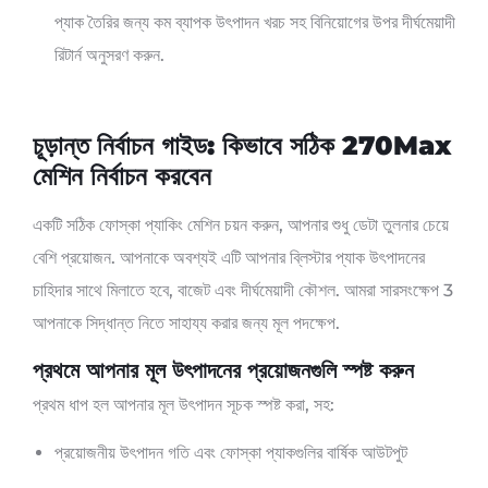
প্যাক তৈরির জন্য কম ব্যাপক উৎপাদন খরচ সহ বিনিয়োগের উপর দীর্ঘমেয়াদী
রিটার্ন অনুসরণ করুন.
চূড়ান্ত নির্বাচন গাইড: কিভাবে সঠিক 270Max
মেশিন নির্বাচন করবেন
একটি সঠিক ফোস্কা প্যাকিং মেশিন চয়ন করুন, আপনার শুধু ডেটা তুলনার চেয়ে
বেশি প্রয়োজন. আপনাকে অবশ্যই এটি আপনার ব্লিস্টার প্যাক উৎপাদনের
চাহিদার সাথে মিলাতে হবে, বাজেট এবং দীর্ঘমেয়াদী কৌশল. আমরা সারসংক্ষেপ 3
আপনাকে সিদ্ধান্ত নিতে সাহায্য করার জন্য মূল পদক্ষেপ.
প্রথমে আপনার মূল উৎপাদনের প্রয়োজনগুলি স্পষ্ট করুন
প্রথম ধাপ হল আপনার মূল উৎপাদন সূচক স্পষ্ট করা, সহ:
প্রয়োজনীয় উৎপাদন গতি এবং ফোস্কা প্যাকগুলির বার্ষিক আউটপুট