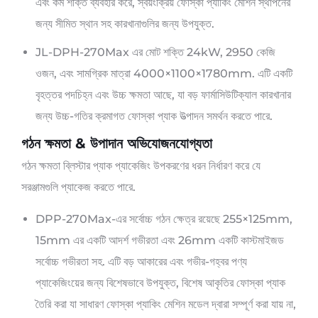
এবং কম শক্তি ব্যবহার করে, স্বয়ংক্রিয় ফোস্কা প্যাকিং মেশিন স্থাপনের
জন্য সীমিত স্থান সহ কারখানাগুলির জন্য উপযুক্ত.
JL-DPH-270Max এর মোট শক্তি 24kW, 2950 কেজি
ওজন, এবং সামগ্রিক মাত্রা 4000×1100×1780mm. এটি একটি
বৃহত্তর পদচিহ্ন এবং উচ্চ ক্ষমতা আছে, যা বড় ফার্মাসিউটিক্যাল কারখানার
জন্য উচ্চ-গতির ক্রমাগত ফোস্কা প্যাক উত্পাদন সমর্থন করতে পারে.
গঠন ক্ষমতা & উপাদান অভিযোজনযোগ্যতা
গঠন ক্ষমতা ব্লিস্টার প্যাক প্যাকেজিং উপকরণের ধরন নির্ধারণ করে যে
সরঞ্জামগুলি প্যাকেজ করতে পারে.
DPP-270Max-এর সর্বোচ্চ গঠন ক্ষেত্র রয়েছে 255×125mm,
15mm এর একটি আদর্শ গভীরতা এবং 26mm একটি কাস্টমাইজড
সর্বোচ্চ গভীরতা সহ. এটি বড় আকারের এবং গভীর-গহ্বর পণ্য
প্যাকেজিংয়ের জন্য বিশেষভাবে উপযুক্ত, বিশেষ আকৃতির ফোস্কা প্যাক
তৈরি করা যা সাধারণ ফোস্কা প্যাকিং মেশিন মডেল দ্বারা সম্পূর্ণ করা যায় না,