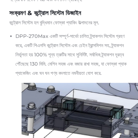
সংক্রমণ & কন্ট্রোল সিস্টেম ডিজাইন
কন্ট্রোল সিস্টেম হল বুদ্ধিমান ফোস্কা প্যাকিং উত্পাদনের মূল.
DPP-270Max একটি সম্পূর্ণ-সার্ভো চালিত ট্র্যাকশন সিস্টেম গ্রহণ
করে, একটি পিএলসি কন্ট্রোল সিস্টেম এবং চেইন ট্রান্সমিশন সহ. ট্র্যাকশন
নির্ভুলতা হয় 100% শূন্য ত্রুটির সাথে সুনির্দিষ্ট. সর্বাধিক ট্র্যাকশন দূরত্ব
পৌঁছেছে 130 মিমি. মেশিন সহজ এবং বজায় রাখা সহজ, যা ফোস্কা প্যাক
প্যাকেজিং এবং ঘন ঘন পণ্য বদলাতে নমনীয়তা যোগ করে.