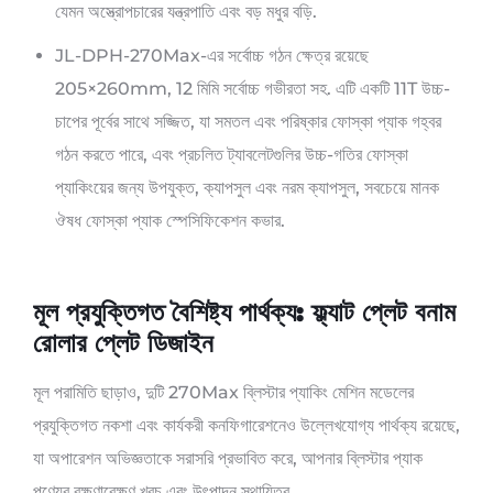
যেমন অস্ত্রোপচারের যন্ত্রপাতি এবং বড় মধুর বড়ি.
JL-DPH-270Max-এর সর্বোচ্চ গঠন ক্ষেত্র রয়েছে
205×260mm, 12 মিমি সর্বোচ্চ গভীরতা সহ. এটি একটি 11T উচ্চ-
চাপের পূর্বের সাথে সজ্জিত, যা সমতল এবং পরিষ্কার ফোস্কা প্যাক গহ্বর
গঠন করতে পারে, এবং প্রচলিত ট্যাবলেটগুলির উচ্চ-গতির ফোস্কা
প্যাকিংয়ের জন্য উপযুক্ত, ক্যাপসুল এবং নরম ক্যাপসুল, সবচেয়ে মানক
ঔষধ ফোস্কা প্যাক স্পেসিফিকেশন কভার.
মূল প্রযুক্তিগত বৈশিষ্ট্য পার্থক্য: ফ্ল্যাট প্লেট বনাম
রোলার প্লেট ডিজাইন
মূল পরামিতি ছাড়াও, দুটি 270Max ব্লিস্টার প্যাকিং মেশিন মডেলের
প্রযুক্তিগত নকশা এবং কার্যকরী কনফিগারেশনেও উল্লেখযোগ্য পার্থক্য রয়েছে,
যা অপারেশন অভিজ্ঞতাকে সরাসরি প্রভাবিত করে, আপনার ব্লিস্টার প্যাক
পণ্যের রক্ষণাবেক্ষণ খরচ এবং উৎপাদন স্থায়িত্ব.