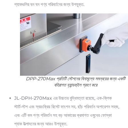
প্যাকগুলির ঘন ঘন পণ্য পরিবর্তনের জন্য উপযুক্ত.
DPP-270Max প্রতিটি স্টেশনের বিনামূল্যে সমন্বয়ের জন্য একটি
বহিরাগত হ্যান্ডহুইল গ্রহণ করে
JL-DPH-270Max এর উচ্চতর বুদ্ধিমত্তা রয়েছে, এক-ক্লিক
স্টার্ট-স্টপ এবং স্বয়ংক্রিয় রিসেট ফাংশন সহ. ছাঁচ পরিবর্তন অপারেশন সহজ,
এবং এটি কম পণ্য পরিবর্তন সহ বড় আকারের ক্রমাগত ওষুধের ফোস্কা
প্যাক উত্পাদনের জন্য আরও উপযুক্ত.