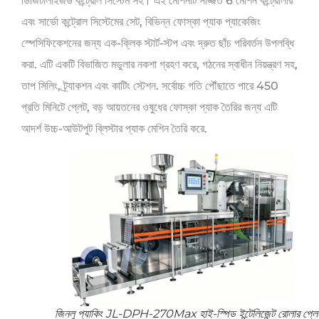
ডিজিটালাইজড কন্ট্রোল সিস্টেম সহ। এই মেশিনটি সজ্জিত 6 মোশন কন্ট্রোলার
এবং সার্ভো কন্ট্রোল সিস্টেমের সেট, বিভিন্ন ফোস্কা প্যাক প্যাকেজিং
স্পেসিফিকেশনের জন্য এক-ক্লিক স্টার্ট-স্টপ এবং দ্রুত ছাঁচ পরিবর্তন উপলব্ধি
করা. এটি একটি বিভাজিত মডুলার নকশা গ্রহণ করে, গঠনের স্বাধীন নিয়ন্ত্রণ সহ,
তাপ সিলিং, ট্র্যাকশন এবং কাটিং স্টেশন. সর্বোচ্চ গতি পৌঁছাতে পারে 450
প্রতি মিনিটে প্লেট, বড় আয়তনের ওষুধের ফোস্কা প্যাক তৈরির জন্য এটি
আদর্শ উচ্চ-আউটপুট ব্লিস্টার প্যাক মেশিন তৈরি করে.
জিনলু প্যাকিং JL-DPH-270Max হাই-স্পিড ইন্টেলিজেন্ট রোলার প্লে