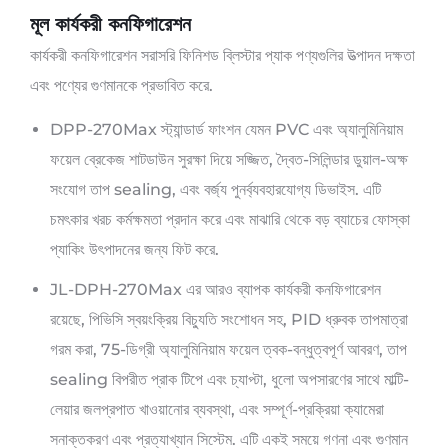
মূল কার্যকরী কনফিগারেশন
কার্যকরী কনফিগারেশন সরাসরি ফিনিশড ব্লিস্টার প্যাক পণ্যগুলির উত্পাদন দক্ষতা
এবং পণ্যের গুণমানকে প্রভাবিত করে.
DPP-270Max স্ট্যান্ডার্ড ফাংশন যেমন PVC এবং অ্যালুমিনিয়াম
ফয়েল ব্রেকেজ শাটডাউন সুরক্ষা দিয়ে সজ্জিত, দ্বৈত-সিলিন্ডার ডুয়াল-অক্ষ
সংযোগ তাপ sealing, এবং বর্জ্য পুনর্ব্যবহারযোগ্য ডিভাইস. এটি
চমৎকার খরচ কর্মক্ষমতা প্রদান করে এবং মাঝারি থেকে বড় ব্যাচের ফোস্কা
প্যাকিং উৎপাদনের জন্য ফিট করে.
JL-DPH-270Max এর আরও ব্যাপক কার্যকরী কনফিগারেশন
রয়েছে, পিভিসি স্বয়ংক্রিয় বিচ্যুতি সংশোধন সহ, PID ধ্রুবক তাপমাত্রা
গরম করা, 75-ডিগ্রী অ্যালুমিনিয়াম ফয়েল ত্বক-বন্ধুত্বপূর্ণ আবরণ, তাপ
sealing বিপরীত প্রাক টিপে এবং চ্যাপ্টা, ধুলো অপসারণের সাথে মাল্টি-
লেয়ার জলপ্রপাত খাওয়ানোর ব্যবস্থা, এবং সম্পূর্ণ-প্রক্রিয়া ক্যামেরা
সনাক্তকরণ এবং প্রত্যাখ্যান সিস্টেম. এটি একই সময়ে গণনা এবং গুণমান