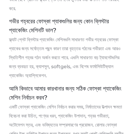
করে.
গভীর গহ্বরের ফোস্কা প্যাকগুলির জন্য কোন ব্লিস্টার
প্যাকেজিং মেশিনটি ভাল?
ফ্ল্যাট প্লেট ব্লিস্টার প্যাকেজিং মেশিনগুলি সাধারণত গভীর গহ্বরের ফোস্কা
প্যাকের জন্য সর্বোত্তম পছন্দ কারণ তারা বৃহত্তর গঠনের গভীরতা এবং আরও
স্থিতিশীল গহ্বর গঠন অর্জন করতে পারে. এগুলি সাধারণত বড় ট্যাবলেটগুলির
জন্য ব্যবহৃত হয়, ক্যাপসুল, softgels, এবং বিশেষ ফার্মাসিউটিক্যাল
প্যাকেজিং অ্যাপ্লিকেশন.
আমি কিভাবে আমার কারখানার জন্য সঠিক ফোস্কা প্যাকেজিং
মেশিন নির্বাচন করব?
একটি ফোস্কা প্যাকেজিং মেশিন নির্বাচন করার সময়, নির্মাতাদের উত্পাদন ক্ষমতা
বিবেচনা করা উচিত, পণ্যের ধরন, প্যাকেজিং উপাদান, গহ্বর গভীরতা,
অটোমেশন স্তর, এবং ভবিষ্যতের সম্প্রসারণের প্রয়োজন. রোলার ফোস্কা
মেশিন উচ্চ ভলিউম উত্পাদন জন্য উপযুক্ত, যখন ফ্ল্যাট প্লেট মেশিনগুলি নমনীয়