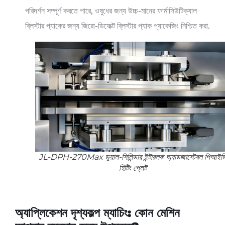
পরিদর্শন সম্পূর্ণ করতে পারে, ওষুধের জন্য উচ্চ-মানের ফার্মাসিউটিক্যাল
ব্লিস্টার প্যাকের জন্য জিরো-ডিফেক্ট ব্লিস্টার প্যাক প্যাকেজিং নিশ্চিত করা.
JL-DPH-270Max ডুয়াল-সিলিন্ডার ইন্টারলক অ্যাডজাস্টেবল পিআইড
হিটিং প্লেট
অ্যাপ্লিকেশন দৃশ্যকল্প ম্যাচিং: কোন মেশিন