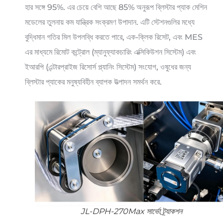
হার সঙ্গে 95%. এর চেয়ে বেশি আছে 85% অনুরূপ ব্লিস্টার প্যাক মেশিন
মডেলের তুলনায় কম যান্ত্রিক সংক্রমণ উপাদান. এটি স্টেশনগুলির মধ্যে
বুদ্ধিমান গতির মিল উপলব্ধি করতে পারে, এক-ক্লিক রিসেট, এবং MES
এর মাধ্যমে রিমোট কন্ট্রোল (ম্যানুফ্যাকচারিং এক্সিকিউশন সিস্টেম) এবং
ইআরপি (এন্টারপ্রাইজ রিসোর্স প্ল্যানিং সিস্টেম) সংযোগ, ওষুধের জন্য
ব্লিস্টার প্যাকের মনুষ্যবিহীন ব্যাপক উত্পাদন সমর্থন করে.
JL-DPH-270Max সার্ভো ট্র্যাকশন