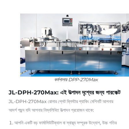
কর্মশালায় DPP-270Max
JL-DPH-270Max: এই উত্পাদন দৃশ্যের জন্য পারফেক্ট
JL-DPH-270Max রোলার প্লেট ব্লিস্টার প্যাকিং মেশিনটি আপনার
আদর্শ পছন্দ যদি আপনার নিম্নলিখিত উত্পাদন প্রয়োজন থাকে:
আপনি একটি বড় ফার্মাসিউটিক্যাল বা স্বাস্থ্য সম্পূরক উদ্যোগ, উচ্চ গতির