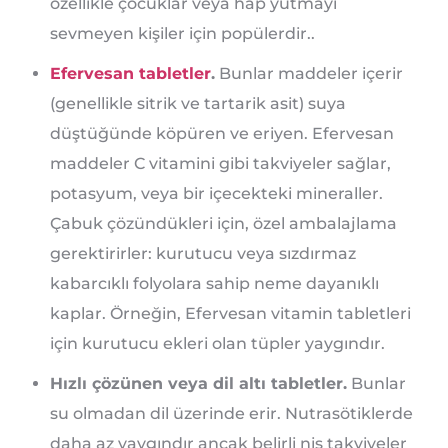
özellikle çocuklar veya hap yutmayı
sevmeyen kişiler için popülerdir..
Efervesan tabletler
.
Bunlar maddeler içerir
(genellikle sitrik ve tartarik asit) suya
düştüğünde köpüren ve eriyen. Efervesan
maddeler C vitamini gibi takviyeler sağlar,
potasyum, veya bir içecekteki mineraller.
Çabuk çözündükleri için, özel ambalajlama
gerektirirler: kurutucu veya sızdırmaz
kabarcıklı folyolara sahip neme dayanıklı
kaplar. Örneğin, Efervesan vitamin tabletleri
için kurutucu ekleri olan tüpler yaygındır.
Hızlı çözünen veya dil altı tabletler.
Bunlar
su olmadan dil üzerinde erir. Nutrasötiklerde
daha az yaygındır ancak belirli niş takviyeler