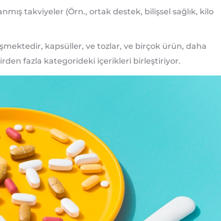
nmış takviyeler (Örn., ortak destek, bilişsel sağlık, kilo
üşmektedir, kapsüller, ve tozlar, ve birçok ürün, daha
den fazla kategorideki içerikleri birleştiriyor.