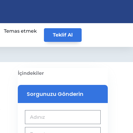
Temas etmek
Teklif Al
İçindekiler
Sorgunuzu Gönderin