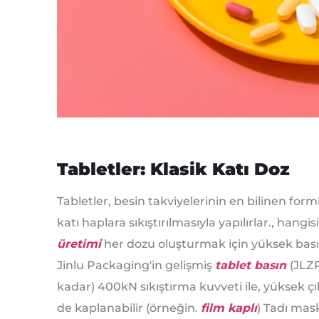
Tabletler: Klasik Katı Doz
Tabletler, besin takviyelerinin en bilinen form
katı haplara sıkıştırılmasıyla yapılırlar., hangis
üretimi
her dozu oluşturmak için yüksek basın
Jinlu Packaging'in gelişmiş
tablet basın
(JLZP
kadar) 400kN sıkıştırma kuvveti ile, yüksek çı
de kaplanabilir (örneğin.
film kaplı
) Tadı mas