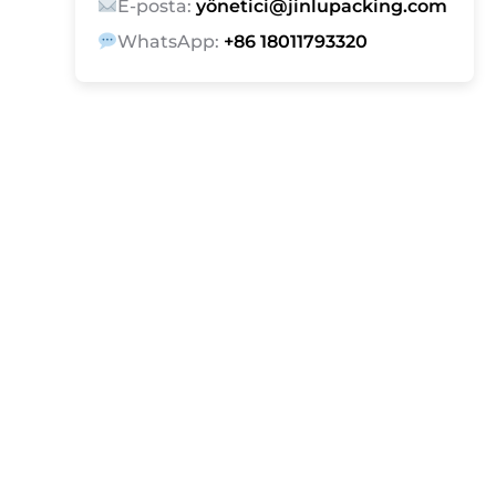
E-posta:
yö
netici@jinlupacking.com
WhatsApp:
+86 18011793320