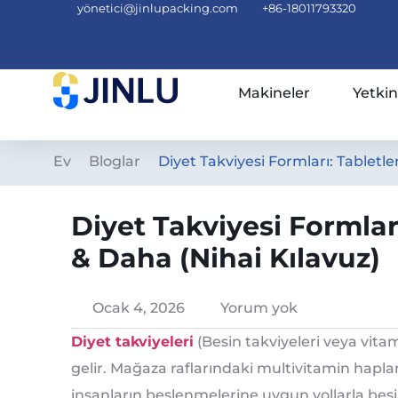
yö
netici@jinlupacking.com
+86-18011793320
Makineler
Yetkin
Ev
Bloglar
Diyet Takviyesi Formları: Tabletler
Diyet Takviyesi Formları
& Daha (Nihai Kılavuz)
Ocak 4, 2026
Yorum yok
Diyet takviyeleri
(Besin takviyeleri veya vitami
gelir. Mağaza raflarındaki multivitamin hapl
insanların beslenmelerine uygun yollarla besi