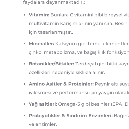
faydalara dayanmaktadır.:
Vitamin:
Bunlara C vitamini gibi bireysel vi
multivitamin karışımlarının yanı sıra. Besi
için tasarlanmıştır..
Mineraller:
Kalsiyum gibi temel elementler
çinko, metabolizma, ve bağışıklık fonksiyo
Botanikler/Bitkiler:
Zerdeçal gibi bitki kayn
özellikleri nedeniyle sıklıkla alınır.
Amino Asitler & Proteinler:
Peynir altı suyu
iyileşmesi ve performansı için yaygın olarak 
Yağ asitleri:
Omega-3 gibi besinler (EPA, DH
Probiyotikler & Sindirim Enzimleri:
Bağırsa
ve enzimler.