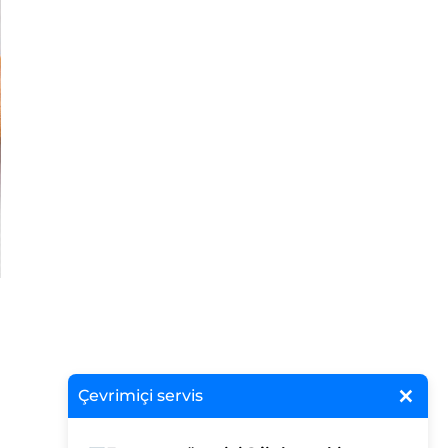
×
Çevrimiçi servis