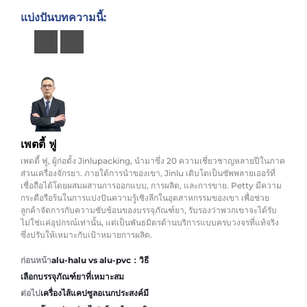
แบ่งปันบทความนี้:
เพตตี้ ฟู
เพตตี้ ฟู, ผู้ก่อตั้ง Jinlupacking, นำมาซึ่ง 20 ความเชี่ยวชาญหลายปีในภาค
ส่วนเครื่องจักรยา. ภายใต้การนำของเขา, Jinlu เติบโตเป็นซัพพลายเออร์ที่
เชื่อถือได้โดยผสมผสานการออกแบบ, การผลิต, และการขาย. Petty มีความ
กระตือรือร้นในการแบ่งปันความรู้เชิงลึกในอุตสาหกรรมของเขา เพื่อช่วย
ลูกค้าจัดการกับความซับซ้อนของบรรจุภัณฑ์ยา, รับรองว่าพวกเขาจะได้รับ
ไม่ใช่แค่อุปกรณ์เท่านั้น, แต่เป็นพันธมิตรด้านบริการแบบครบวงจรที่แท้จริง
ซึ่งปรับให้เหมาะกับเป้าหมายการผลิต.
ก่อนหน้า
alu-halu vs alu-pvc：วิธี
เลือกบรรจุภัณฑ์ยาที่เหมาะสม
ต่อไป
เครื่องไส้แคปซูลอเนกประสงค์มี