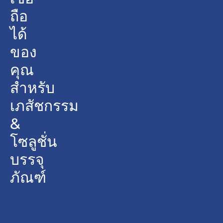
ถือ
ได้
ของ
คุณ
สำหรับ
เภสัชกรรม
&
โซลูชั่น
บรรจุ
ภัณฑ์