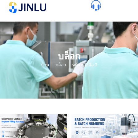
บล็อก
บ้าน
บล็อก
หน้าหนังสือ 3