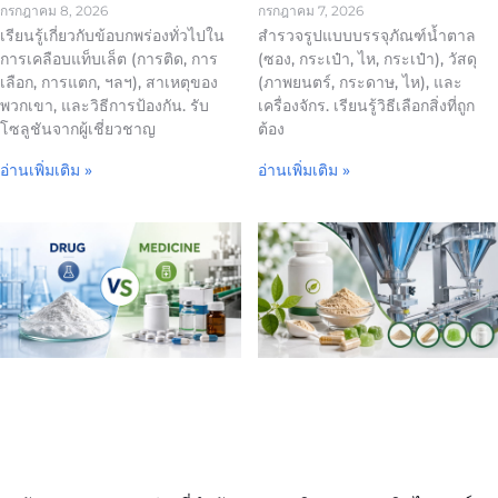
กรกฎาคม 8, 2026
กรกฎาคม 7, 2026
เรียนรู้เกี่ยวกับข้อบกพร่องทั่วไปใน
สำรวจรูปแบบบรรจุภัณฑ์น้ำตาล
การเคลือบแท็บเล็ต (การติด, การ
(ซอง, กระเป๋า, ไห, กระเป๋า), วัสดุ
เลือก, การแตก, ฯลฯ), สาเหตุของ
(ภาพยนตร์, กระดาษ, ไห), และ
พวกเขา, และวิธีการป้องกัน. รับ
เครื่องจักร. เรียนรู้วิธีเลือกสิ่งที่ถูก
โซลูชันจากผู้เชี่ยวชาญ
ต้อง
อ่านเพิ่มเติม »
อ่านเพิ่มเติม »