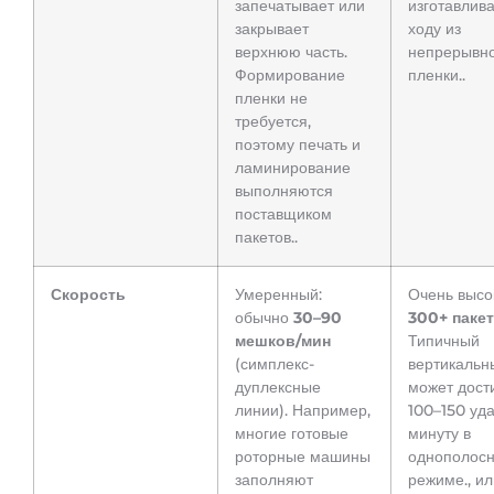
запечатывает или
изготавлив
закрывает
ходу из
верхнюю часть.
непрерывн
Формирование
пленки..
пленки не
требуется,
поэтому печать и
ламинирование
выполняются
поставщиком
пакетов..
Скорость
Умеренный:
Очень высо
обычно
30–90
300+ паке
мешков/мин
Типичный
(симплекс-
вертикальн
дуплексные
может дост
линии). Например,
100–150 уда
многие готовые
минуту в
роторные машины
однополос
заполняют
режиме., ил