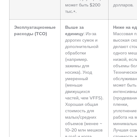
может быть $200
долларов.
тыс.+.
Эксплуатационные
Выше за
Ниже на е
расходы (TCO)
единицу
: Из-за
Массовая п
дорогих сумок и
высокая ск
дополнительной
делают сто
обработки
одного меш
(например.
низкой, есл
зажимы для
объемы бол
носика). Уход
Техническо
умеренный
обслужива
(меньше
может быть
движущихся
интенсивн
частей, чем VFFS).
(продевани
Хорошая общая
пленки,
стоимость для
уплотнение)
малых/средних
работа на 
объемов (менее ~
минимальн
10–20 млн мешков
Лучшая сов
в год) и когда
стоимость 