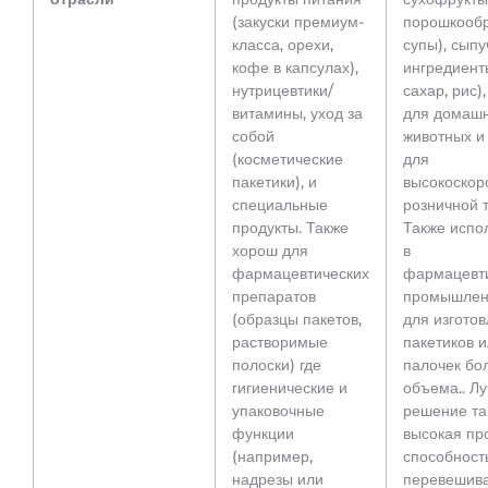
(закуски премиум-
порошкооб
класса, орехи,
супы), сыпу
кофе в капсулах),
ингредиент
нутрицевтики/
сахар, рис)
витамины, уход за
для домаш
собой
животных и
(косметические
для
пакетики), и
высокоскор
специальные
розничной т
продукты. Также
Также испо
хорош для
в
фармацевтических
фармацевт
препаратов
промышлен
(образцы пакетов,
для изгото
растворимые
пакетиков 
полоски) где
палочек бо
гигиенические и
объема.. Л
упаковочные
решение та
функции
высокая пр
(например,
способност
надрезы или
перевешив