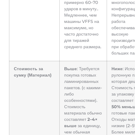
примерно 60–70
многополо
ударов в минуту..
конфигурац
Медленнее, чем
Непрерывн
машины VFFS на
работа
максимуме, но
обеспечива
часто достаточно
высокую
для тиражей
производит
среднего размера.
при обрабо
больших пар
Стоимость за
Выше
: Требуется
Ниже
: Испо
сумку (Материал)
покупка готовых
рулонную п
ламинированных
которая деш
пакетов. (с какими-
Стоимость 
либо
за упаковку
особенностями).
составляет
Стоимость
50% мень
материала обычно
готовые пак
составляет
2–4×
Отходы ма
выше
за единицу,
низкие (2–5
чем обычная
Более мил