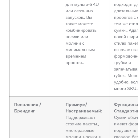
для мульти-SKU
подходит д
или сезонных
длительных
запусков.. Вы
пробегов с
также можете
тем же сти
комбинировать
сумки.. Ада
носики или
новой шири
молнии с
стилю паке
минимальным
означает з
временем
формовочн
простоя..
трубки и
запечатыв
губок.. Мен
удобно, есл
много SKU.
Появление /
Премиум/
Функциона
Брендинг
Настраиваемый
:
Стандартн
Поддерживает
Сумки обы
стоячие пакеты.,
имеют фор
многоразовые
подушек ил
молнии, носики, и
складок, бе