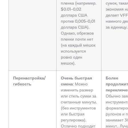
пленка (например.
сумок, така
$0.01–0,02
экономия н
доллара США
делает VF
против 0,005–0,01
намного де
доллара США).
за единицу.
Однако, обрезков
пленки почти нет
(на каждый мешок
используется
ровно один
мешок).
Перенастройка/
Очень быстрая
Более
гибкость
смена
: Можно
продолжит
изменить размер
переключе
или стиль сумки за
Обычно за
считанные минуты.
инструмент
(без инструментов
форматиро
или быстрая
рулонов и 
регулировка).
занимает 3
Отлично подходит
минут.. Луч