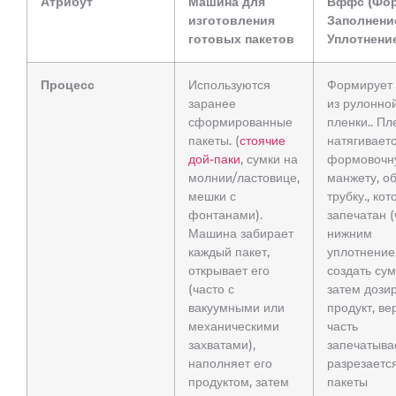
Атрибут
Машина для
Вффс (Фор
изготовления
Заполнени
готовых пакетов
Уплотнени
Процесс
Используются
Формирует 
заранее
из рулонно
сформированные
пленки.. Пл
пакеты. (
стоячие
натягивает
дой-паки
, сумки на
формовочн
молнии/ластовице,
манжету, о
мешки с
трубку., ко
фонтанами).
запечатан (
Машина забирает
нижним
каждый пакет,
уплотнение
открывает его
создать сум
(часто с
затем дози
вакуумными или
продукт, ве
механическими
часть
захватами),
запечатыва
наполняет его
разрезается
продуктом, затем
пакеты