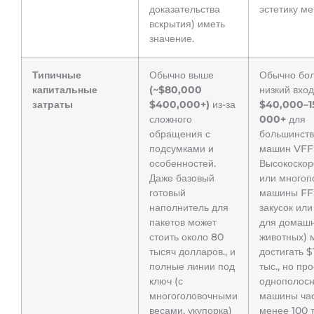
доказательства
эстетику ме
вскрытия) иметь
значение.
Типичные
Обычно выше
Обычно бо
капитальные
(~$80,000
низкий вход
затраты
$400,000+)
из-за
$40,000–1
сложного
000+
для
обращения с
большинст
подсумками и
машин VFF
особенностей.
Высокоскор
Даже базовый
или многоп
готовый
машины FF
наполнитель для
закусок или
пакетов может
для домаш
стоить около 80
животных) 
тысяч долларов., и
достигать 
полные линии под
тыс., но пр
ключ (с
однополос
многоголовочными
машины час
весами, укупорка)
менее 100 