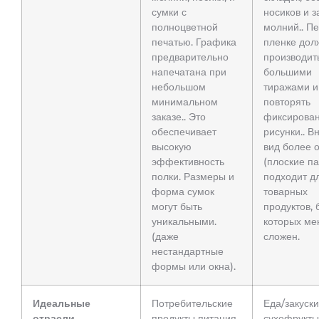
сумки с
носиков и з
полноцветной
молний.. Пе
печатью. Графика
пленке дол
предварительно
производит
напечатана при
большими
небольшом
тиражами и
минимальном
повторять
заказе.. Это
фиксирова
обеспечивает
рисунки.. 
высокую
вид более 
эффективность
(плоские па
полки. Размеры и
подходит д
форма сумок
товарных
могут быть
продуктов, 
уникальными.
которых ме
(даже
сложен.
нестандартные
формы или окна).
Идеальные
Потребительские
Еда/закуски
отрасли
продукты питания
сухофрукты