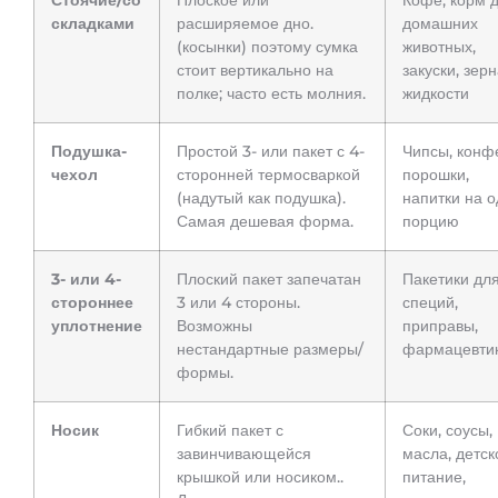
Стоячие/со
Плоское или
Кофе, корм 
складками
расширяемое дно.
домашних
(косынки) поэтому сумка
животных,
стоит вертикально на
закуски, зерн
полке; часто есть молния.
жидкости
Подушка-
Простой 3- или пакет с 4-
Чипсы, конф
чехол
сторонней термосваркой
порошки,
(надутый как подушка).
напитки на о
Самая дешевая форма.
порцию
3- или 4-
Плоский пакет запечатан
Пакетики дл
стороннее
3 или 4 стороны.
специй,
уплотнение
Возможны
приправы,
нестандартные размеры/
фармацевти
формы.
Носик
Гибкий пакет с
Соки, соусы,
завинчивающейся
масла, детск
крышкой или носиком..
питание,