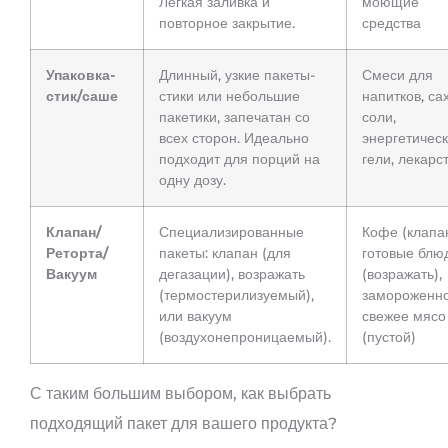
Легкая заливка и
моющие
повторное закрытие.
средства
Упаковка-
Длинный, узкие пакеты-
Смеси для
стик/саше
стики или небольшие
напитков, са
пакетики, запечатан со
соли,
всех сторон. Идеально
энергетичес
подходит для порций на
гели, лекарс
одну дозу.
Клапан/
Специализированные
Кофе (клапан
Реторта/
пакеты: клапан (для
готовые блю
Вакуум
дегазации), возражать
(возражать),
(термостерилизуемый),
замороженн
или вакуум
свежее мясо
(воздухонепроницаемый).
(пустой)
С таким большим выбором, как выбрать
подходящий пакет для вашего продукта?