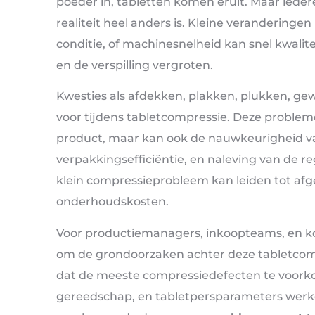
poeder in, tabletten komen eruit. Maar iede
realiteit heel anders is. Kleine veranderinge
conditie, of machinesnelheid kan snel kwali
en de verspilling vergroten.
Kwesties als afdekken, plakken, plukken, ge
voor tijdens tabletcompressie. Deze probleme
product, maar kan ook de nauwkeurigheid va
verpakkingsefficiëntie, en naleving van de r
klein compressieprobleem kan leiden tot afg
onderhoudskosten.
Voor productiemanagers, inkoopteams, en ko
om de grondoorzaken achter deze tabletcom
dat de meeste compressiedefecten te voorko
gereedschap, en tabletpersparameters werken