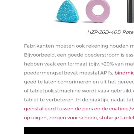
HZP-26D-40D Roter
Fabrikanten moeten ook rekening houden met
Bijvoorbeeld, een goede poederstroom is esse
hebben vaak een formaat (bijv. <20% van ma
poedermengsel bevat meestal API's,
bindmi
goed te laten comprimeren en uit het gereed
of tabletpolijstmachine wordt vaak gebruikt o
tablet te verbeteren. In de praktijk, nadat ta
geïnstalleerd tussen de pers en de coating-/ve
opzuigen, zorgen voor schoon, stofvrije table