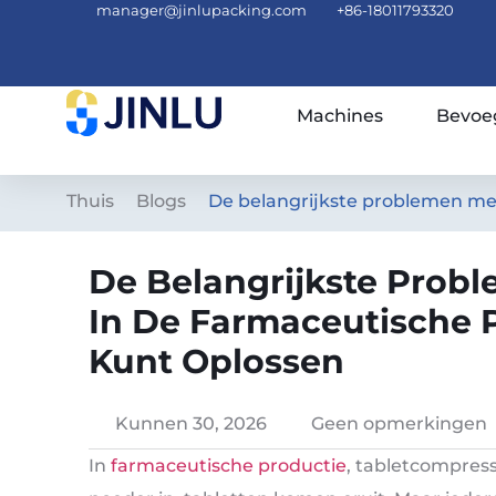
manager@jinlupacking.com
+86-18011793320
Machines
Bevoe
Thuis
Blogs
De belangrijkste problemen met
De Belangrijkste Prob
In De Farmaceutische 
Kunt Oplossen
Kunnen 30, 2026
Geen opmerkingen
In
farmaceutische productie
, tabletcompress