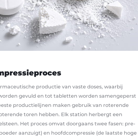
ompressieproces
farmaceutische productie van vaste doses, waarbij
n worden gevuld en tot tabletten worden samengeperst
este productielijnen maken gebruik van roterende
roterende toren hebben. Elk station herbergt een
belsteen. Het proces omvat doorgaans twee fasen: pre-
t poeder aanzuigt) en hoofdcompressie (de laatste hoge