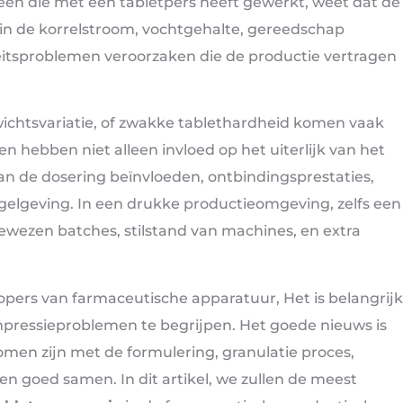
reen die met een tabletpers heeft gewerkt, weet dat de
n in de korrelstroom, vochtgehalte, gereedschap
teitsproblemen veroorzaken die de productie vertragen
wichtsvariatie, of zwakke tablethardheid komen vaak
n hebben niet alleen invloed op het uiterlijk van het
n de dosering beïnvloeden, ontbindingsprestaties,
egelgeving. In een drukke productieomgeving, zelfs een
ewezen batches, stilstand van machines, en extra
pers van farmaceutische apparatuur, Het is belangrijk
pressieproblemen te begrijpen. Het goede nieuws is
men zijn met de formulering, granulatie proces,
 goed samen. In dit artikel, we zullen de meest