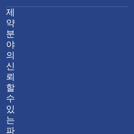
제
약
분
야
의
신
뢰
할
수
있
는
파