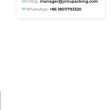
이메일:
manager@jinlupacking.com
WhatsApp:
+86 18011793320