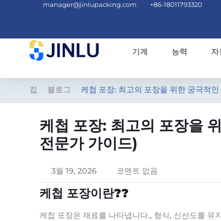
manager@jinlupacking.com
+86-18011793320
기계
능력
자
집
블로그
케첩 포장: 최고의 포장을 위한 궁극적인 
케첩 포장: 최고의 포장을 위
전문가 가이드)
3월 19, 2026
코멘트 없음
케첩 포장이란??
케첩 포장은 재료를 나타냅니다., 형식, 신선도를 유