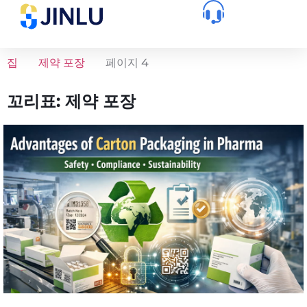
집
제약 포장
페이지 4
꼬리표: 제약 포장