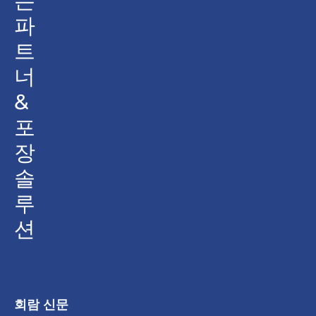
는
파
트
너
&
포
장
솔
루
션
회람 신문