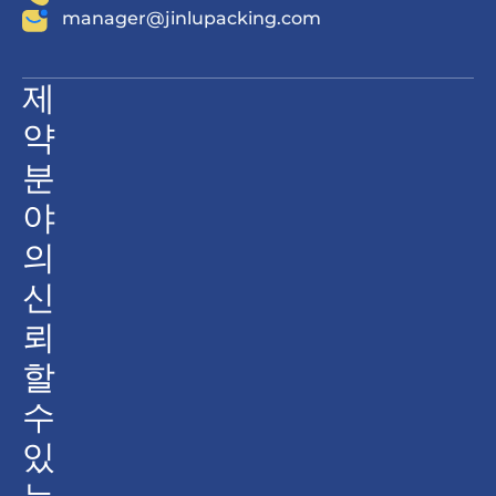
manager@jinlupacking.com
제
약
분
야
의
신
뢰
할
수
있