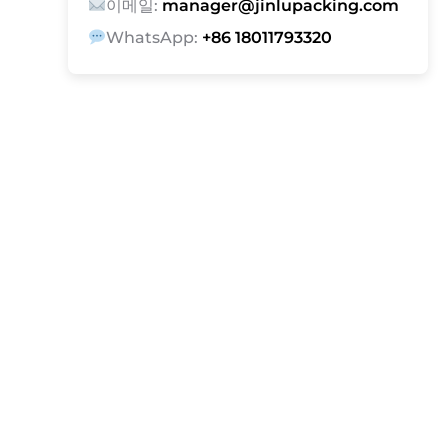
이메일:
manager@jinlupacking.com
WhatsApp:
+86 18011793320