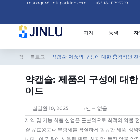
manager@jinlupacking.com
+86-18011793320
기계
능력
자
집
블로그
약캡슐: 제품의 구성에 대한 충격적인 진
약캡슐: 제품의 구성에 대한
이드
십일월 10, 2025
코멘트 없음
제약 및 기능 식품 산업은 근본적으로 최적의 약물 
질
유효성분과 부형제를 확실하게 함유한 제품, 생약에
니다.. 이 껍질에 사용된 재료, 하지만, 특정 약물 