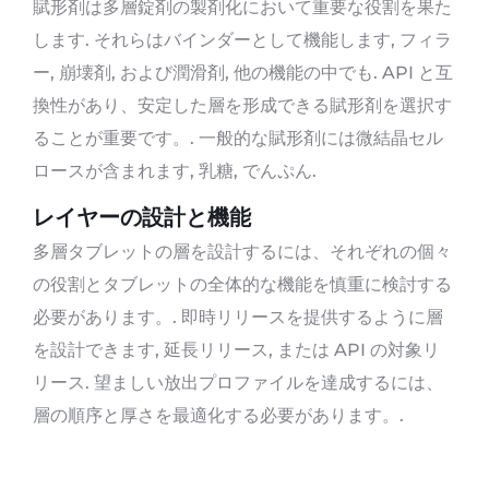
賦形剤は多層錠剤の製剤化において重要な役割を果た
します. それらはバインダーとして機能します, フィラ
ー, 崩壊剤, および潤滑剤, 他の機能の中でも. API と互
換性があり、安定した層を形成できる賦形剤を選択す
ることが重要です。. 一般的な賦形剤には微結晶セル
ロースが含まれます, 乳糖, でんぷん.
レイヤーの設計と機能
多層タブレットの層を設計するには、それぞれの個々
の役割とタブレットの全体的な機能を慎重に検討する
必要があります。. 即時リリースを提供するように層
を設計できます, 延長リリース, または API の対象リ
リース. 望ましい放出プロファイルを達成するには、
層の順序と厚さを最適化する必要があります。.