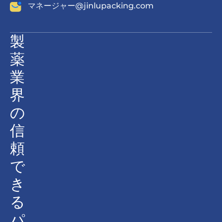
マネージャー@jinlupacking.com
製
薬
業
界
の
信
頼
で
き
る
パ