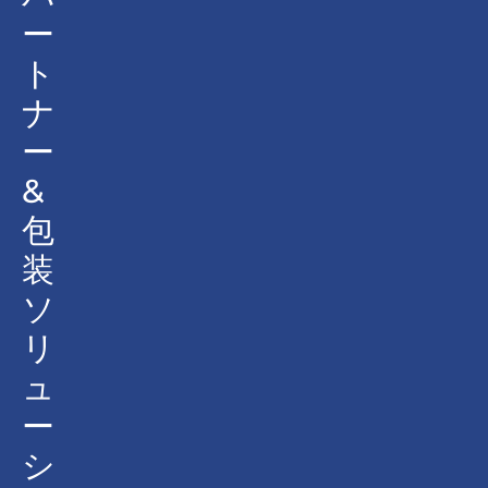
ー
ト
ナ
ー
&
包
装
ソ
リ
ュ
ー
シ