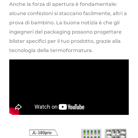
Anche la forza di apertura è fondamentale:
alcune confezioni si staccano facilmente, altri a
prova di bambino. La buona notizia è che gli
ingegneri del packaging possono progettare
blister specifici per il tuo prodotto, grazie alla
tecnologia della termoformatura.