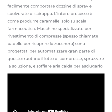
facilmente comportare dozzine di spray e
spolverate di sciroppo. L’intero processo è
come produrre caramelle, solo su scala
farmaceutica. Macchine specializzate per il
rivestimento di compresse (spesso chiamate
padelle per ricoprire lo zucchero) sono
progettati per automatizzare gran parte di
questo: ruotano il lotto di compresse, spruzzare
la soluzione, e soffiare aria calda per asciugarlo.