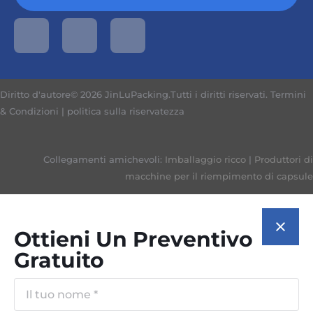
Diritto d'autore© 2026 JinLuPacking.Tutti i diritti riservati.
Termini
& Condizioni
|
politica sulla riservatezza
Collegamenti amichevoli:
Imballaggio ricco
|
Produttori di
macchine per il riempimento di capsule
Ottieni Un Preventivo
Gratuito