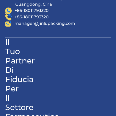
Guangdong, Cina
+86-18011793320
+86-18011793320
manager@jinlupacking.com
Il
Tuo
Partner
Di
Fiducia
Per
Il
Settore