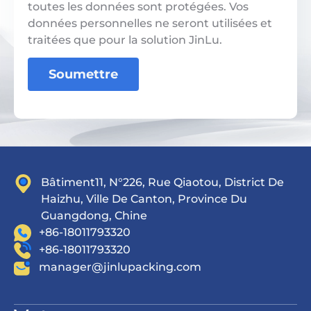
toutes les données sont protégées. Vos
données personnelles ne seront utilisées et
traitées que pour la solution JinLu.
Soumettre
Bâtiment11, N°226, Rue Qiaotou, District De
Haizhu, Ville De Canton, Province Du
Guangdong, Chine
+86-18011793320
+86-18011793320
manager@jinlupacking.com