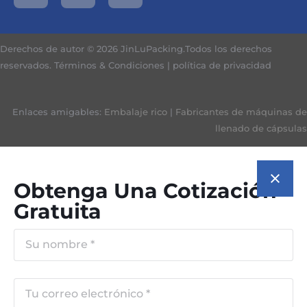
Derechos de autor © 2026 JinLuPacking.Todos los derechos
reservados.
Términos & Condiciones
|
política de privacidad
Enlaces amigables:
Embalaje rico
|
Fabricantes de máquinas de
llenado de cápsulas
Obtenga Una Cotización
Gratuita