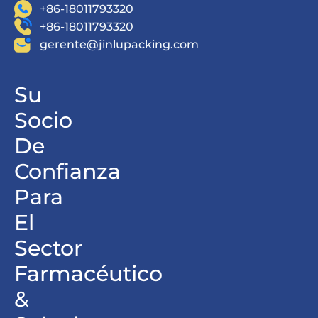
+86-18011793320
+86-18011793320
gerente@jinlupacking.com
Su
Socio
De
Confianza
Para
El
Sector
Farmacéutico
&