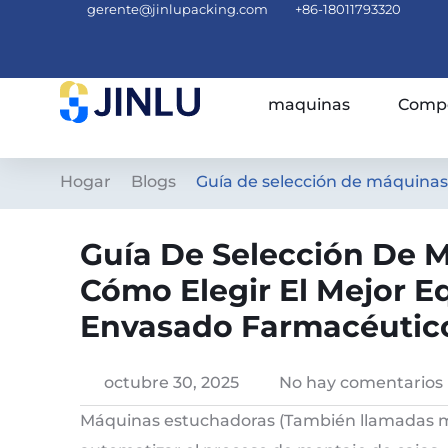
gerente@jinlupacking.com
+86-18011793320
maquinas
Compe
Hogar
Blogs
Guía de selección de máquinas
Guía De Selección De 
Cómo Elegir El Mejor E
Envasado Farmacéutic
octubre 30, 2025
No hay comentarios
Máquinas estuchadoras (También llamadas m