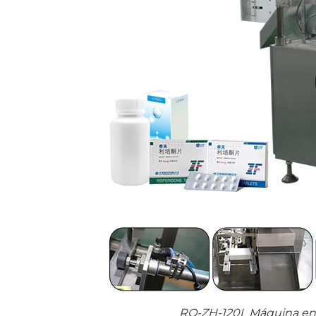
RQ-ZH-120L Máquina env