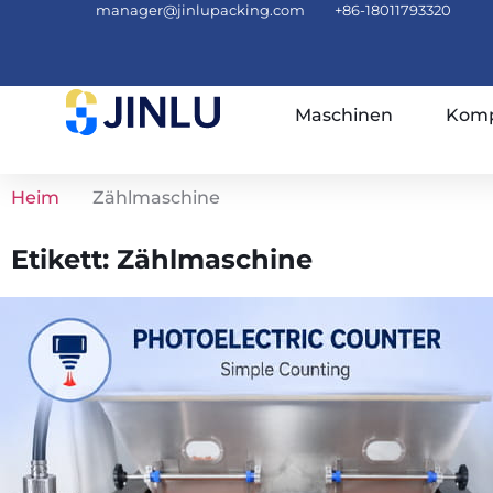
manager@jinlupacking.com
+86-18011793320
Maschinen
Komp
Heim
Zählmaschine
Etikett: Zählmaschine