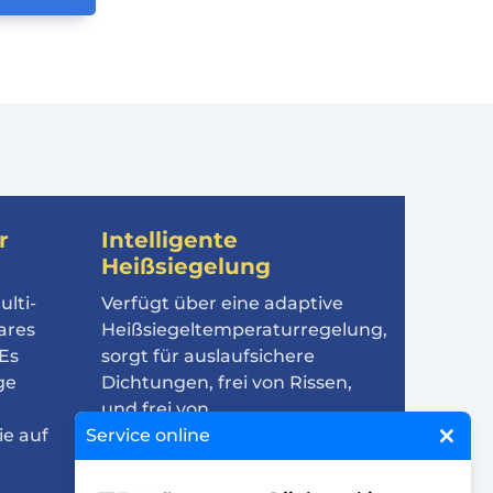
r
Intelligente
Heißsiegelung
ulti-
Verfügt über eine adaptive
ares
Heißsiegeltemperaturregelung,
Es
sorgt für auslaufsichere
ge
Dichtungen, frei von Rissen,
und frei von
×
Service online
ie auf
Materialeinschlüssen; Die
versiegelten Kanten sind flach
und faltenfrei.