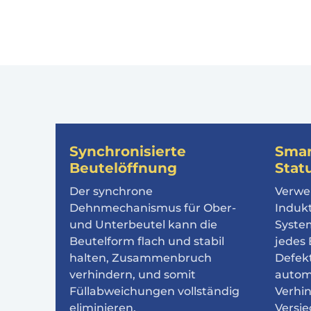
Synchronisierte
Smar
Beutelöffnung
Stat
Der synchrone
Verwe
Dehnmechanismus für Ober-
Induk
und Unterbeutel kann die
Syste
Beutelform flach und stabil
jedes 
halten, Zusammenbruch
Defek
verhindern, und somit
autom
Füllabweichungen vollständig
Verhin
eliminieren.
Versie