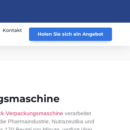
Kontakt
Holen Sie sich ein Angebot
gsmaschine
ack-Verpackungsmaschine
verarbeitet
r die Pharmaindustrie, Nutrazeutika und
is 170 Beutel pro Minute, verfügt über