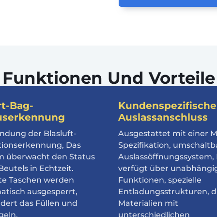
Funktionen Und Vorteile
t-Bag-
Kundenspezifische
userkennung
Auslassanschluss
ndung der Blasluft-
Ausgestattet mit einer M
tionserkennung, Das
Spezifikation, umschaltb
m überwacht den Status
Auslassöffnungssystem, 
Beutels in Echtzeit.
verfügt über unabhängi
te Taschen werden
Funktionen, spezielle
atisch ausgesperrt,
Entladungsstrukturen, d
dert das Füllen und
Materialien mit
geln.
unterschiedlichen