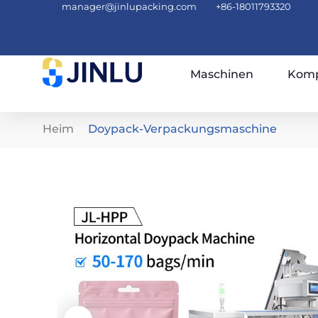
manager@jinlupacking.com
+86-18011793320
Maschinen
Komp
Heim
Doypack-Verpackungsmaschine