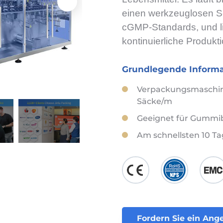
einen werkzeuglosen Sc
cGMP-Standards, und lie
kontinuierliche Produkt
Grundlegende Informa
Verpackungsmaschine 
Säcke/m
Geeignet für Gummibo
Am schnellsten 10 Ta
Fordern Sie ein Ang