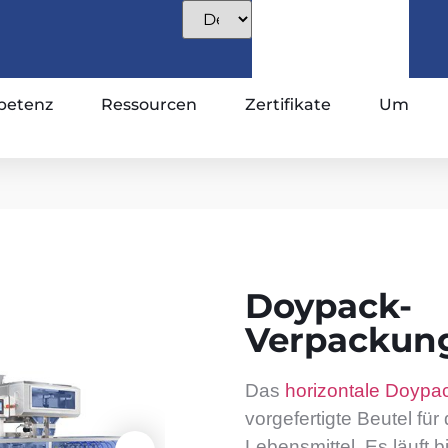
etenz
Ressourcen
Zertifikate
Um
Doypack-
Verpackun
Das
horizontale Doyp
vorgefertigte Beutel fü
Lebensmittel. Es läuft b