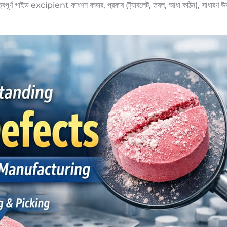
বন্ধুত্বপূর্ণ গাইড excipient ফাংশন কভার, প্রকার (ট্যাবলেট, তরল, আধা কঠিন), সাধারণ উদা