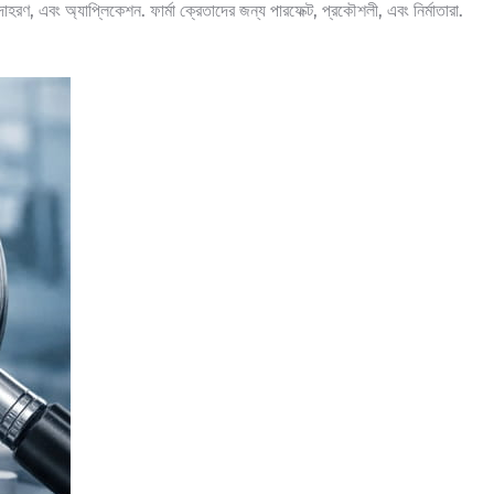
হরণ, এবং অ্যাপ্লিকেশন. ফার্মা ক্রেতাদের জন্য পারফেক্ট, প্রকৌশলী, এবং নির্মাতারা.