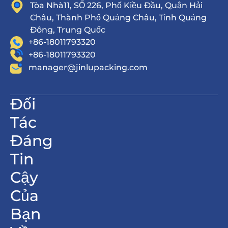
Tòa Nhà11, SỐ 226, Phố Kiều Đầu, Quận Hải
Châu, Thành Phố Quảng Châu, Tỉnh Quảng
Đông, Trung Quốc
+86-18011793320
+86-18011793320
manager@jinlupacking.com
Đối
Tác
Đáng
Tin
Cậy
Của
Bạn