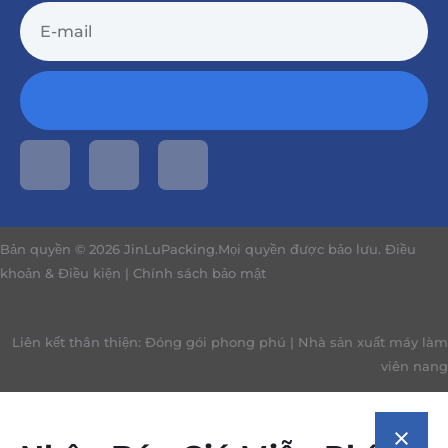
Bản quyền © 2026 JinLuPacking.Mọi quyền được bảo lưu.
Điều
khoản & Điều kiện
|
Chính sách bảo mật
Liên kết thân thiện:
Đóng gói phong phú
|
Nhà sản xuất máy làm
viên nang