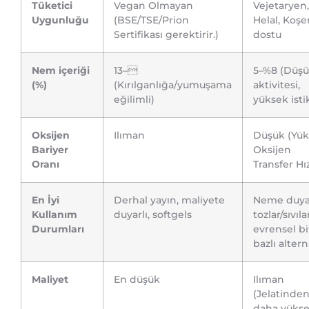
Tüketici
Vegan Olmayan
Vejetaryen,
Uygunluğu
(BSE/TSE/Prion
Helal, Koşe
Sertifikası gerektirir.)
dostu
Nem içeriği
13–
5–%8 (Düşü
(%)
(Kırılganlığa/yumuşama
aktivitesi,
eğilimli)
yüksek isti
Oksijen
Ilıman
Düşük (Yü
Bariyer
Oksijen
Oranı
Transfer Hız
En İyi
Derhal yayın, maliyete
Neme duyar
Kullanım
duyarlı, softgels
tozlar/sıvıla
Durumları
evrensel bi
bazlı altern
Maliyet
En düşük
Ilıman
(Jelatinde
daha yükse