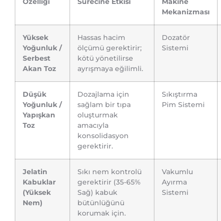
Özelliği
Sürecine Etkisi
Makine
Mekanizması
Yüksek
Hassas hacim
Dozatör
Yoğunluk /
ölçümü gerektirir;
Sistemi
Serbest
kötü yönetilirse
Akan Toz
ayrışmaya eğilimli.
Düşük
Dozajlama için
Sıkıştırma
Yoğunluk /
sağlam bir tıpa
Pim Sistemi
Yapışkan
oluşturmak
Toz
amacıyla
konsolidasyon
gerektirir.
Jelatin
Sıkı nem kontrolü
Vakumlu
Kabuklar
gerektirir (35-65%
Ayırma
(Yüksek
Sağ) kabuk
Sistemi
Nem)
bütünlüğünü
korumak için.