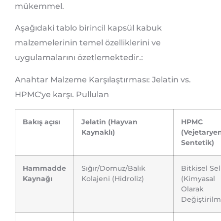
mükemmel.
Aşağıdaki tablo birincil kapsül kabuk
malzemelerinin temel özelliklerini ve
uygulamalarını özetlemektedir.:
Anahtar Malzeme Karşılaştırması: Jelatin vs.
HPMC'ye karşı. Pullulan
Bakış açısı
Jelatin (Hayvan
HPMC
Kaynaklı)
(Vejetaryen
Sentetik)
Hammadde
Sığır/Domuz/Balık
Bitkisel Se
Kaynağı
Kolajeni (Hidroliz)
(Kimyasal
Olarak
Değiştirilm