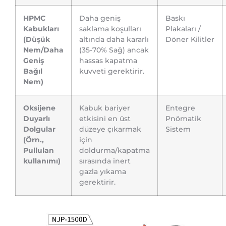
HPMC
Daha geniş
Baskı
Kabukları
saklama koşulları
Plakaları /
(Düşük
altında daha kararlı
Döner Kilitler
Nem/Daha
(35-70% Sağ) ancak
Geniş
hassas kapatma
Bağıl
kuvveti gerektirir.
Nem)
Oksijene
Kabuk bariyer
Entegre
Duyarlı
etkisini en üst
Pnömatik
Dolgular
düzeye çıkarmak
Sistem
(Örn.,
için
Pullulan
doldurma/kapatma
kullanımı)
sırasında inert
gazla yıkama
gerektirir.