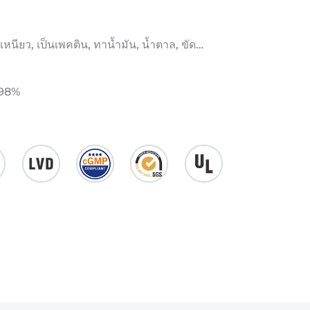
หนียว, เป็นเพคติน, ทาน้ำมัน, น้ำตาล, ขัด…
.98%