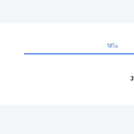
วีดีโอ
J