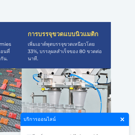
การบรรจุขวดแบบนิวแมติก
mmies
เพิ่มเอาต์พุตบรรจุขวดเหนียวโดย
อนที่
33%, บรรลุผลสำเร็จของ 80 ขวดต่อ
กัน.
นาที.
×
บริการออนไลน์