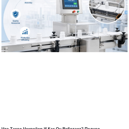
Что Такое Чеквейер И Как Он Работает? Полное