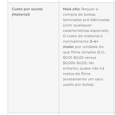
Custo por sacola
Mais alto
: Requer a
(Material)
compra de bolsas
laminadas pré-fabricadas
(com quaisquer
características especiais).
O custo do material é
normalmente
2–4×
maior
por unidade do
que filme simples (E.G..
$0.01–$0,02 versus
$0,005–$0,01). No
entanto, quase não há
restos de filme
(exatamente um saco
usado por bolsa).