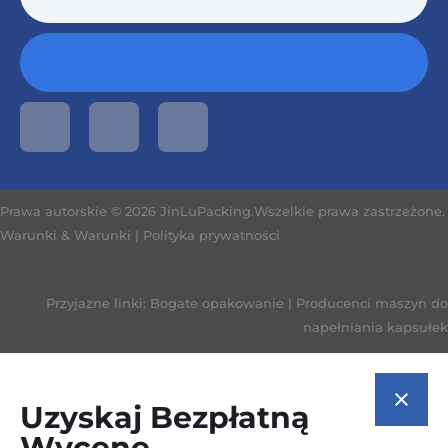
Prawa autorskie © 2026 JinLuPacking.Wszelkie prawa zastrzeżone.
Warunki & Warunki
|
Polityka prywatności
Przyjazne linki:
Bogate opakowanie
|
Producenci maszyn do
napełniania kapsułek
Uzyskaj Bezpłatną
Wycenę