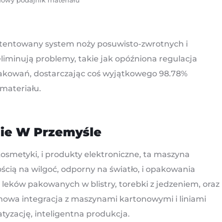
owy podajnik materiału
tentowany system noży posuwisto-zwrotnych i
minują problemy, takie jak opóźniona regulacja
pakowań, dostarczając coś wyjątkowego 98.78%
materiału.
ie W Przemyśle
smetyki, i produkty elektroniczne, ta maszyna
ścią na wilgoć, odporny na światło, i opakowania
leków pakowanych w blistry, torebki z jedzeniem, oraz
mowa integracja z maszynami kartonowymi i liniami
tyzację, inteligentna produkcja.