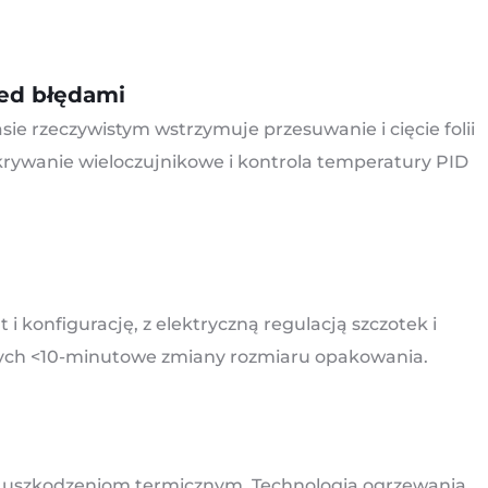
zed błędami
ie rzeczywistym wstrzymuje przesuwanie i cięcie folii
rywanie wieloczujnikowe i kontrola temperatury PID
 i konfigurację, z elektryczną regulacją szczotek i
owych <10-minutowe zmiany rozmiaru opakowania.
 uszkodzeniom termicznym. Technologia ogrzewania