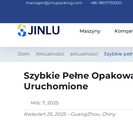
manager@jinlupacking.com
+86-18011793320
Maszyny
Kompet
Dom
Aktualności
aktualności
Szybkie peł
Szybkie Pełne Opakowa
Uruchomione
Móc 7, 2025
Kwiecień
25
, 2025 – Guang
Zhou, Chiny