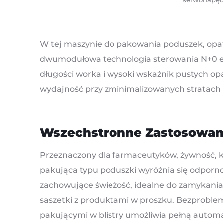
serwonapęd
W tej maszynie do pakowania poduszek, opa
dwumodułowa technologia sterowania N+0 eli
długości worka i wysoki wskaźnik pustych o
wydajność przy zminimalizowanych stratach 
Wszechstronne Zastosowan
Przeznaczony dla farmaceutyków, żywność, ko
pakująca typu poduszki wyróżnia się odporno
zachowujące świeżość, idealne do zamykania 
saszetki z produktami w proszku. Bezproble
pakującymi w blistry umożliwia pełną automa