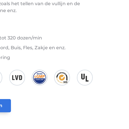
ls het tellen van de vullijn en de
ne enz.
ot 320 dozen/min
rd, Buis, Fles, Zakje en enz.
ering
n