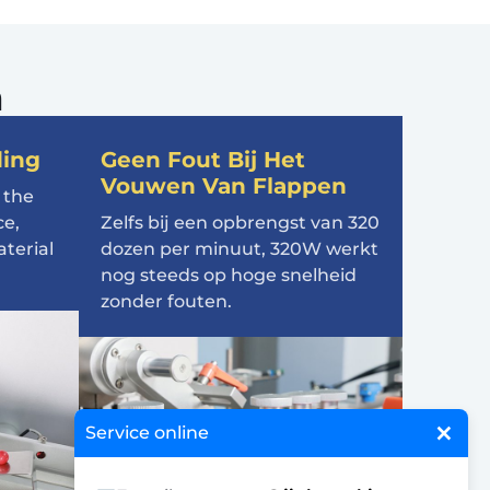
n
ding
Geen Fout Bij Het
Vouwen Van Flappen
 the
ce
,
Zelfs bij een opbrengst van 320
terial
dozen per minuut, 320W werkt
nog steeds op hoge snelheid
zonder fouten.
×
Service online