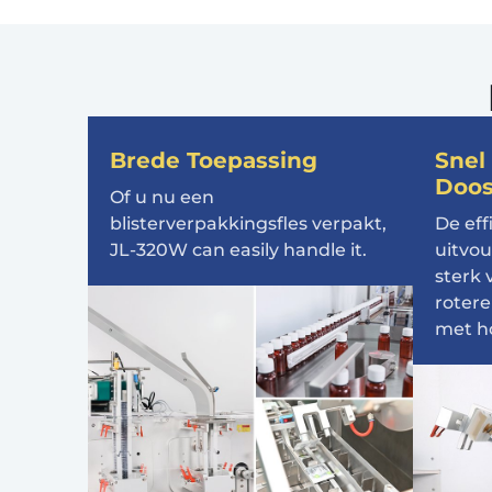
Brede Toepassing
Snel
Doo
Of u nu een
blisterverpakkingsfles verpakt,
De eff
JL-320W can easily handle it
.
uitvo
sterk 
roter
met h