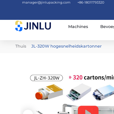
manager@jinlupacking.com
+86-18011793320
Machines
Bevoe
Thuis
JL-320W hogesnelheidskartonner