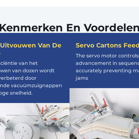
Kenmerken En Voordele
 Uitvouwen Van De
Servo Cartons Fee
s
The servo motor controls
iciëntie van het
advancement in sequen
uwen van dozen wordt
accurately preventing ma
verbeterd door
jams
ende vacuümzuignappen
oge snelheid.