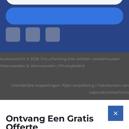
Auteursrecht © 2026 JinLuPacking.Alle rechten voorbehouden.
Voorwaarden & Voorwaarden
|
Privacybeleid
Vriendelijke koppelingen:
Rijke verpakking
|
Fabrikanten van
capsulevulmachines
Ontvang Een Gratis
Offerte