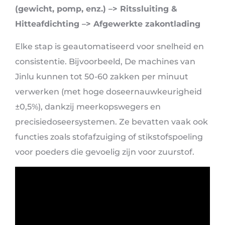
(gewicht, pomp, enz.) –> Ritssluiting &
Hitteafdichting –> Afgewerkte zakontlading
Elke stap is geautomatiseerd voor snelheid en
consistentie. Bijvoorbeeld, De machines van
Jinlu kunnen tot 50-60 zakken per minuut
verwerken (met hoge doseernauwkeurigheid
±0,5%), dankzij meerkopswegers en
precisiedoseersystemen. Ze bevatten vaak ook
functies zoals stofafzuiging of stikstofspoeling
voor poeders die gevoelig zijn voor zuurstof.