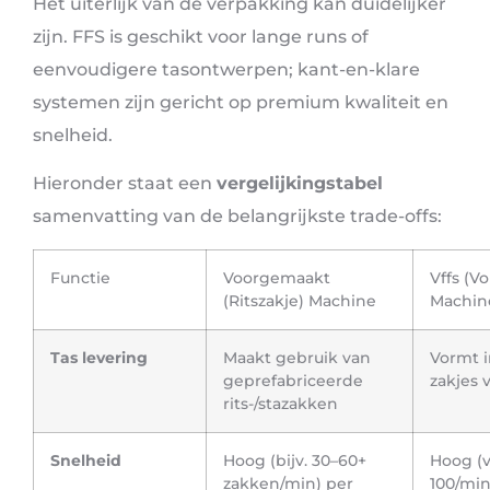
Het uiterlijk van de verpakking kan duidelijker
zijn. FFS is geschikt voor lange runs of
eenvoudigere tasontwerpen; kant-en-klare
systemen zijn gericht op premium kwaliteit en
snelheid.
Hieronder staat een
vergelijkingstabel
samenvatting van de belangrijkste trade-offs:
Functie
Voorgemaakt
Vffs (V
(Ritszakje) Machine
Machin
Tas levering
Maakt gebruik van
Vormt 
geprefabriceerde
zakjes 
rits-/stazakken
Snelheid
Hoog (bijv. 30–60+
Hoog (v
zakken/min) per
100/min