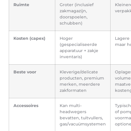
Ruimte
Groter (inclusief
Kleiner
zakmagazijn,
verpakk
doorspoelen,
schubben)
Kosten (capex)
Hoger
Lagere
(gespecialiseerde
maar h
apparatuur + zakje
inventaris)
Beste voor
Kleverige/delicate
Oplage
producten, premium
volumes
merken, meerdere
maatve
zakformaten
kosten
Accessoires
Kan multi-
Typisch
headwegers
of pom
bevatten, tuitvullers,
voormal
gas/vacuümsystemen
optione