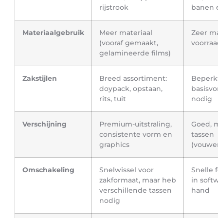
rijstrook
banen e
Materiaalgebruik
Meer materiaal
Zeer ma
(vooraf gemaakt,
voorraa
gelamineerde films)
Zakstijlen
Breed assortiment:
Beperkt
doypack, opstaan,
basisvo
rits, tuit
nodig
Verschijning
Premium-uitstraling,
Goed, 
consistente vorm en
tassen
graphics
(vouwen
Omschakeling
Snelwissel voor
Snelle 
zakformaat, maar heb
in softw
verschillende tassen
hand
nodig