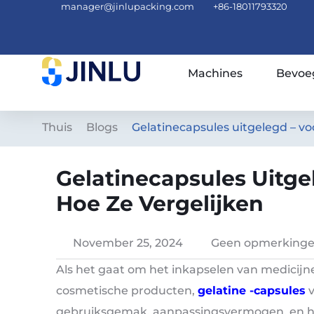
manager@jinlupacking.com
+86-18011793320
Machines
Bevoe
Thuis
Blogs
Gelatinecapsules uitgelegd – vo
Gelatinecapsules Uitge
Hoe Ze Vergelijken
November 25, 2024
Geen opmerking
Als het gaat om het inkapselen van medicijn
cosmetische producten,
gelatine -capsules
v
gebruiksgemak, aanpassingsvermogen, en h