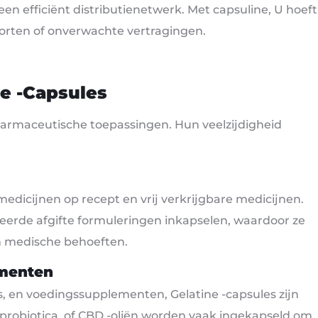
n efficiënt distributienetwerk. Met capsuline, U hoeft
orten of onverwachte vertragingen.
ne -capsules
t farmaceutische toepassingen. Hun veelzijdigheid
edicijnen op recept en vrij verkrijgbare medicijnen.
erde afgifte formuleringen inkapselen, waardoor ze
n medische behoeften.
ementen
s, en voedingssupplementen, Gelatine -capsules zijn
 probiotica, of CBD -oliën worden vaak ingekapseld om