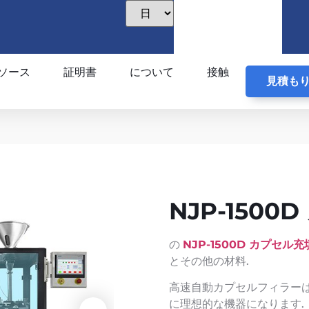
ソース
証明書
について
接触
見積も
NJP-150
の
NJP-1500D カプセル
とその他の材料.
高速自動カプセルフィラーは
に理想的な機器になります.