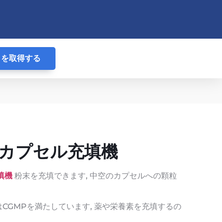
りを取得する
0D カプセル充填機
充填機
粉末を充填できます, 中空のカプセルへの顆粒
CGMPを満たしています, 薬や栄養素を充填するの