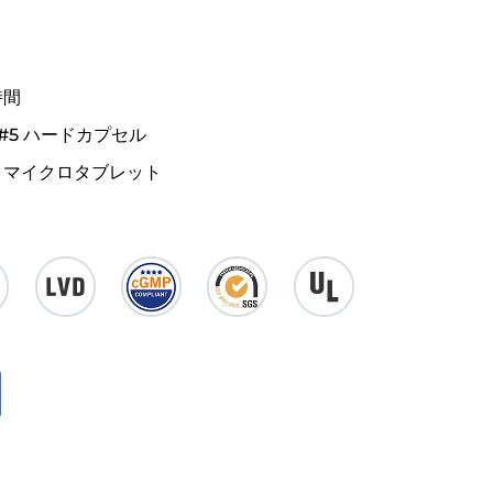
時間
-#5 ハードカプセル
ト, マイクロタブレット