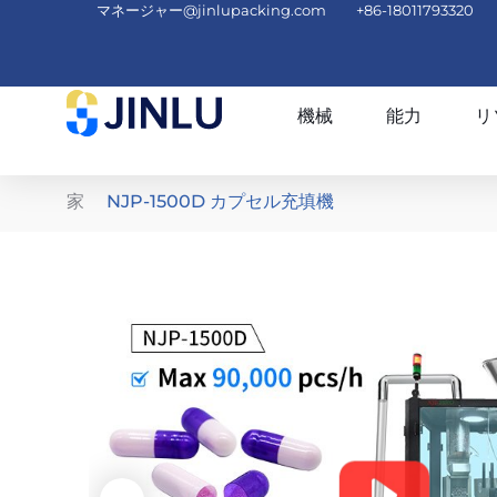
マネージャー@jinlupacking.com
+86-18011793320
機械
能力
リ
家
NJP-1500D カプセル充填機