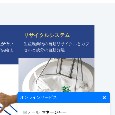
リサイクルシステム
性が低い
生産廃棄物の自動リサイクルとカプ
ジ供給よ
セルと成分の自動分離
×
オンラインサービス
メール:
マネージャー