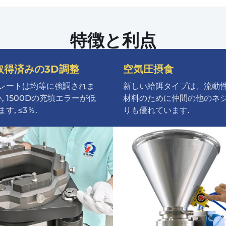
特徴と利点
取得済みの3D調整
空気圧摂食
レートは均等に強調されま
新しい給餌タイプは、流動
い, 1500Dの充填エラーが低
材料のために仲間の他のネ
す, ≤3％.
りも優れています.