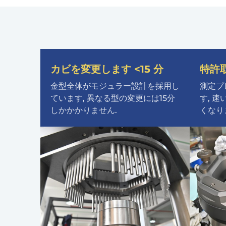
カビを変更します <15 分
特許
金型全体がモジュラー設計を採用し
測定プ
ています, 異なる型の変更には15分
す, 速
しかかかりません.
くなりま