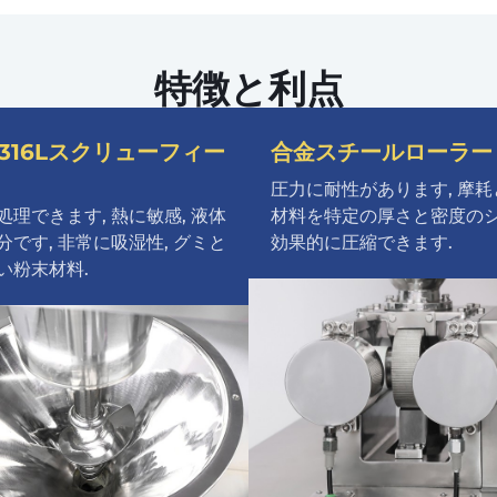
特徴と利点
-316Lスクリューフィー
合金スチールローラー
圧力に耐性があります, 摩耗
処理できます, 熱に敏感, 液体
材料を特定の厚さと密度の
分です, 非常に吸湿性, グミと
効果的に圧縮できます.
い粉末材料.