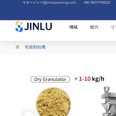
マネージャー@jinlupacking.com
+86-18011793320
機械
能力
リ
家
乾燥顆粒機