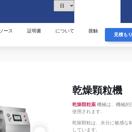
ソース
証明書
について
接触
見積も
乾燥顆粒機
乾燥顆粒薬
機械は、機械的
使用されます.
乾燥顆粒は、水分に敏感な
しています.