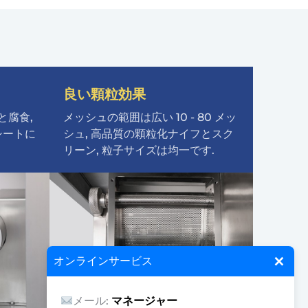
良い顆粒効果
と腐食,
メッシュの範囲は広い 10 - 80 メッ
シートに
シュ, 高品質の顆粒化ナイフとスク
リーン, 粒子サイズは均一です.
×
オンラインサービス
メール:
マネージャー