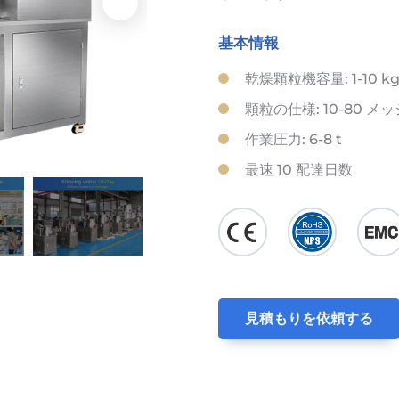
基本情報
乾燥顆粒機容量: 1-10 kg
顆粒の仕様: 10-80 メ
作業圧力: 6-8 t
最速 10 配達日数
見積もりを依頼する