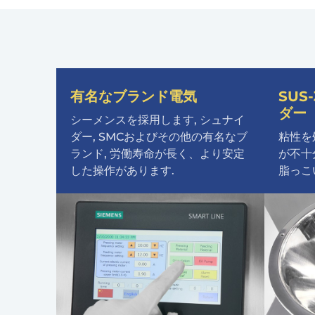
有名なブランド電気
SUS
ダー
シーメンスを採用します, シュナイ
ダー, SMCおよびその他の有名なブ
粘性を
ランド, 労働寿命が長く、より安定
が不十
した操作があります.
脂っこ