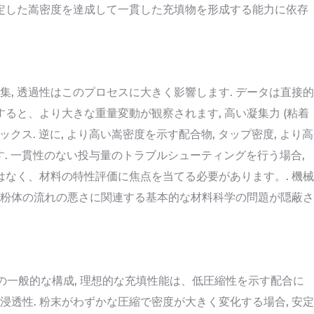
安定した嵩密度を達成して一貫した充填物を形成する能力に依存
凝集, 透過性はこのプロセスに大きく影響します. データは直接的
ると、より大きな重量変動が観察されます, 高い凝集力 (粘着
デックス. 逆に, より高い嵩密度を示す配合物, タップ密度, より高
ます. 一貫性のない投与量のトラブルシューティングを行う場合,
はなく、材料の特性評価に焦点を当てる必要があります。. 機械
合、粉体の流れの悪さに関連する基本的な材料科学の問題が隠蔽さ
M の一般的な構成, 理想的な充填性能は、低圧縮性を示す配合に
い浸透性. 粉末がわずかな圧縮で密度が大きく変化する場合, 安定