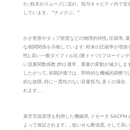
か, 粉末がスムーズに流れ、投与キャビティ内で
しています。 “ナメクジ。”
かさ密度やタップ密度などの物理的特性, 圧縮率, 
な相関関係を示唆しています: 粉末の圧縮率が増加す
性), 高い一般ダイフィル比 (東ドイツ) フローイン
い流量関数係数 (ffc) 通常、重量の変動が減少し
したがって, 初期評価では、即時的な機械的調整で
的な故障, 特に一貫性のない容量投与, 多くの場
れます。.
真空充填原理を利用した機械用, ドセータ SACF
よって保証されます。, 低いせん断強度, そして高