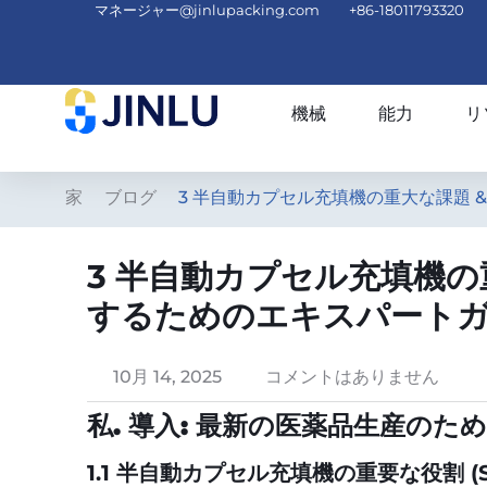
マネージャー@jinlupacking.com
+86-18011793320
機械
能力
リ
家
ブログ
3 半自動カプセル充填機の重大な課題 
3 半自動カプセル充填機の
するためのエキスパート
10月 14, 2025
コメントはありません
私. 導入: 最新の医薬品生産の
1.1 半自動カプセル充填機の重要な役割 (S