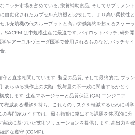
重要なニッチ市場を占めている, 栄養補助食品, そしてサプリメント
完全に自動化されたカプセル充填機と比較して、より高い柔軟性と
セル充填機の低スループットと高い労働集約を超えるスケーラ
 SACFM は中規模生産に最適です, パイロットバッチ, 研究開
ハーブ医学やアーユルヴェーダ医学で使用されるものなど, バッチサイ
合.
守と直接相関しています, 製品の品質, そして最終的に, ブラン
, あらゆる操作上の欠陥 - 投与量の不一致に関連するかどう
を構成します. 生産マネージャーと品質保証 (QA) エンジニア
ついて権威ある理解を持ち、これらのリスクを軽減するために科学
 この専門家ガイドでは、最も頻繁に発生する課題を体系的に分
グ実践に基づいた技術ソリューションを提供します, 高出力を確
的な遵守 (CGMP).