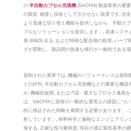
の
半自動カプセル充填機
(SACFM) 製薬業界の
の製造. 橋渡し技術として欠かせない装置です, 
より迅速な切り替え機能を提供しながら、手動カプ
ブルなソリューションを提供します。, 高速システム.
発 (R&D) 走る, および特殊な配合物の処理, 
ズが変動し、製品間の急速な移行が一般的である場
規制された業界では, 機械のパフォーマンスは規制順
ドの評判. 半自動カプセル充填機などの重要な機器用
か, 機械的故障, または汚染 - 重大なプロセス逸脱
は、SACFM に固有の一般的な運用上の課題に
的に検証された戦略を展開する必要があります。.
析しています。, 材料科学と厳格なエンジニアリン
保する, 正確な投与量精度, 現在の適正製造基準の継続