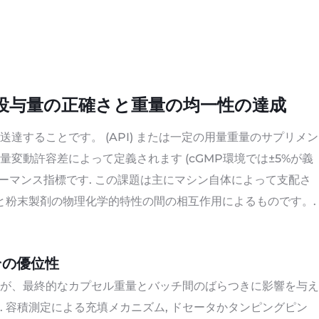
のない投与量の正確さと重量の均一性の達成
達することです。 (API) または一定の用量重量のサプリメン
重量変動許容差によって定義されます (cGMP環境では±5%が義
ォーマンス指標です. この課題は主にマシン自体によって支配さ
と粉末製剤の物理化学的特性の間の相互作用によるものです。.
その優位性
が、最終的なカプセル重量とバッチ間のばらつきに影響を与え
 容積測定による充填メカニズム, ドセータかタンピングピン