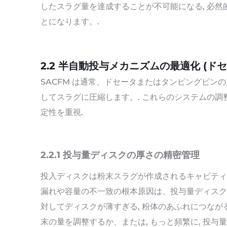
したスラグ量を達成することが不可能になる, 必然的
とになります。.
2.2 半自動投与メカニズムの最適化 (ド
SACFM は通常、ドセータまたはタンピングピ
してスラグに圧縮します。. これらのシステムの調
定性を重視.
2.2.1 投与量ディスクの厚さの精密管理
投入ディスクは粉末スラグが作成されるキャビティを
漏れや容量の不一致の根本原因は、投与量ディスク
対してディスクが薄すぎる, 粉体のあふれにつなが
末の量を調整するか、または, もっと頻繁に, 投