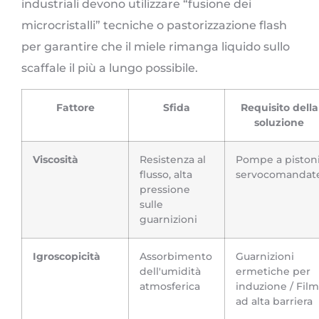
industriali devono utilizzare “fusione dei
microcristalli” tecniche o pastorizzazione flash
per garantire che il miele rimanga liquido sullo
scaffale il più a lungo possibile.
Fattore
Sfida
Requisito della
soluzione
Viscosità
Resistenza al
Pompe a piston
flusso, alta
servocomandat
pressione
sulle
guarnizioni
Igroscopicità
Assorbimento
Guarnizioni
dell'umidità
ermetiche per
atmosferica
induzione / Film
ad alta barriera