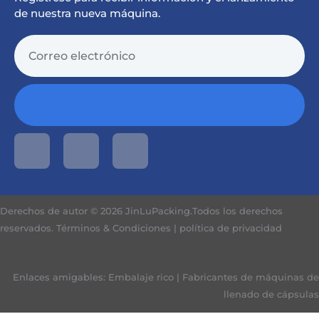
de nuestra nueva máquina.
Derechos de autor © 2026 JinLuPacking.Todos los derechos
reservados.
Términos & Condiciones
|
política de privacidad
Enlaces amigables:
Embalaje rico
|
Fabricantes de máquinas de
llenado de cápsulas