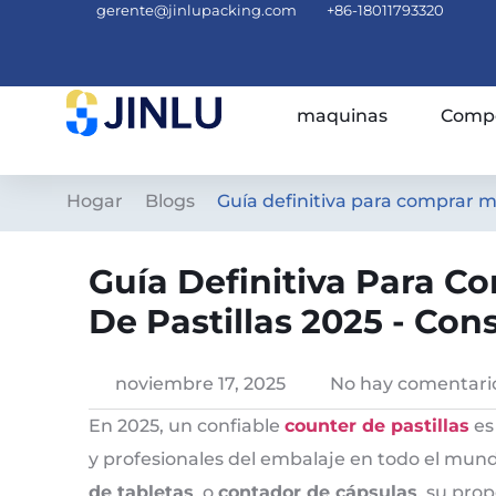
gerente@jinlupacking.com
+86-18011793320
maquinas
Compe
Hogar
Blogs
Guía definitiva para comprar m
Guía Definitiva Para 
De Pastillas 2025 - Con
noviembre 17, 2025
No hay comentari
En 2025, un confiable
counter de pastillas
es
y profesionales del embalaje en todo el mund
de tabletas
, o
contador de cápsulas
, su pro