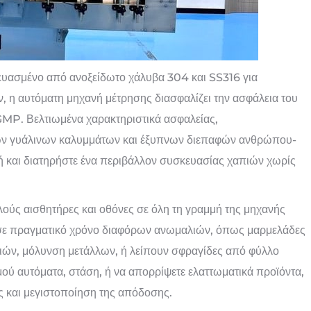
υασμένο από ανοξείδωτο χάλυβα 304 και SS316 για
ν, η αυτόματη μηχανή μέτρησης διασφαλίζει την ασφάλεια του
cGMP. Βελτιωμένα χαρακτηριστικά ασφαλείας,
ν γυάλινων καλυμμάτων και έξυπνων διεπαφών ανθρώπου-
τή και διατηρήστε ένα περιβάλλον συσκευασίας χαπιών χωρίς
ούς αισθητήρες και οθόνες σε όλη τη γραμμή της μηχανής
σε πραγματικό χρόνο διαφόρων ανωμαλιών, όπως μαρμελάδες
ν, μόλυνση μετάλλων, ή λείπουν σφραγίδες από φύλλο
ού αυτόματα, στάση, ή να απορρίψετε ελαττωματικά προϊόντα,
ς και μεγιστοποίηση της απόδοσης.