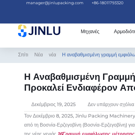
manager@jinlupacking.com
+86-18011793320
Μηχανές
Αρμοδιότ
Σπίτι
Νέα
νέα
Η αναβαθμισμένη γραμμή εμφιάλω
Η Αναβαθμισμένη Γραμμ
Προκαλεί Ενδιαφέρον Από
Δεκέμβριος 19, 2025
Δεν υπάρχουν σχόλια
Τον Δεκέμβριο 8, 2025, Jinlu Packing Machinery
από τη Βοσνία-Ερζεγοβίνη (Βοσνία-Ερζεγοβίνη) για
της νέας γενιάς
16Γραμμή εμφιάλωσης μέτρησης