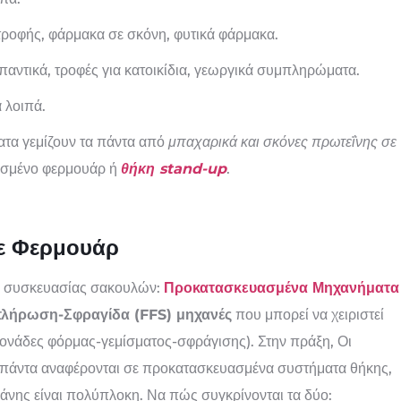
ροφής, φάρμακα σε σκόνη, φυτικά φάρμακα.
παντικά, τροφές για κατοικίδια, γεωργικά συμπληρώματα.
α λοιπά.
ατα γεμίζουν τα πάντα από
μπαχαρικά και σκόνες πρωτεΐνης σε
ασμένο φερμουάρ ή
θήκη stand-up
.
ε Φερμουάρ
ές συσκευασίας σακουλών:
Προκατασκευασμένα Μηχανήματα
λήρωση-Σφραγίδα (FFS) μηχανές
που μπορεί να χειριστεί
ονάδες φόρμας-γεμίσματος-σφράγισης). Στην πράξη, Οι
 πάντα αναφέρονται σε προκατασκευασμένα συστήματα θήκης,
άνης είναι πολύπλοκη. Να πώς συγκρίνονται τα δύο: