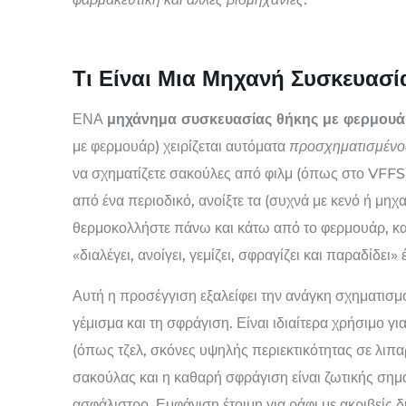
Τι Είναι Μια Μηχανή Συσκευασ
ΕΝΑ
μηχάνημα συσκευασίας θήκης με φερμου
με φερμουάρ) χειρίζεται αυτόματα
προσχηματισμένο
να σχηματίζετε σακούλες από φιλμ (όπως στο VFFS
από ένα περιοδικό, ανοίξτε τα (συχνά με κενό ή μηχα
θερμοκολλήστε πάνω και κάτω από το φερμουάρ, και 
«διαλέγει, ανοίγει, γεμίζει, σφραγίζει και παραδίδε
Αυτή η προσέγγιση εξαλείφει την ανάγκη σχηματισμ
γέμισμα και τη σφράγιση. Είναι ιδιαίτερα χρήσιμο γ
(όπως τζελ, σκόνες υψηλής περιεκτικότητας σε λιπ
σακούλας και η καθαρή σφράγιση είναι ζωτικής σημα
ασφάλιστρο, Εμφάνιση έτοιμη για ράφι με ακριβείς δ