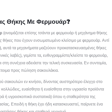
ίας Θήκης Με Φερμουάρ?
άρ
(ονομάζεται επίσης τσάντα με φερμουάρ ή μηχάνημα θήκης
ς
θήκες που έχουν ενσωματωμένο κλείσιμο με φερμουάρ. Αντί
), αυτά τα μηχανήματα μαζεύουν προκατασκευασμένες θήκες
νικές λαβές), γεμίστε τα, ευθυγραμμίστε/κλείστε το φερμουάρ,
στη συνέχεια αδειάστε την τελική συσκευασία. Εν συντομία,
ι» έτοιμα προς πώληση σακουλάκια.
ού σακουλών εν κινήσει, δίνοντας αυστηρότερο έλεγχο στο
ια κολλώδεις, ευαίσθητα ή ευαίσθητα στην υγρασία προϊόντα
αρά ή υγροσκοπικά συστατικά) όπου η σταθερότητα της
σίας. Επειδή η θήκη έχει ήδη κατασκευαστεί, παίρνετε ένα
ιαστάσεις θήκης και σταθερό χειρισμό.