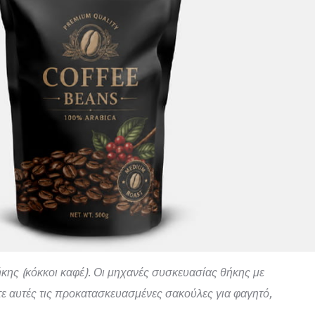
κης (κόκκοι καφέ). Οι μηχανές συσκευασίας θήκης με
τε αυτές τις προκατασκευασμένες σακούλες για φαγητό,