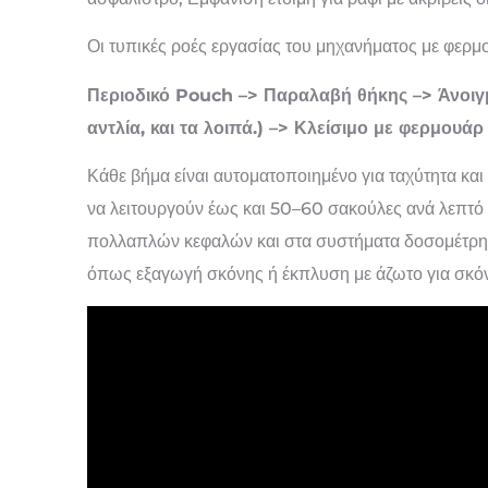
Οι τυπικές ροές εργασίας του μηχανήματος με φερμ
Περιοδικό Pouch –> Παραλαβή θήκης –> Άνοιγμ
αντλία, και τα λοιπά.) –> Κλείσιμο με φερμου
Κάθε βήμα είναι αυτοματοποιημένο για ταχύτητα και
να λειτουργούν έως και 50–60 σακούλες ανά λεπτό 
πολλαπλών κεφαλών και στα συστήματα δοσομέτρησ
όπως εξαγωγή σκόνης ή έκπλυση με άζωτο για σκόν