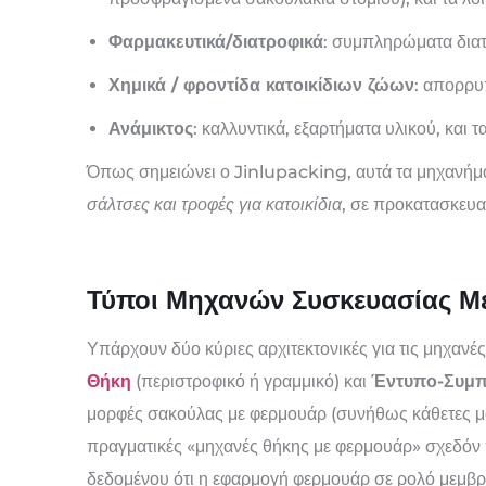
Φαρμακευτικά/διατροφικά
: συμπληρώματα διατ
Χημικά / φροντίδα κατοικίδιων ζώων
: απορρυ
Ανάμικτος
: καλλυντικά, εξαρτήματα υλικού, και τ
Όπως σημειώνει ο Jinlupacking, αυτά τα μηχανήμ
σάλτσες και τροφές για κατοικίδια
, σε προκατασκευ
Τύποι Μηχανών Συσκευασίας Μ
Υπάρχουν δύο κύριες αρχιτεκτονικές για τις μηχαν
Θήκη
(περιστροφικό ή γραμμικό) και
Έντυπο-Συμπ
μορφές σακούλας με φερμουάρ (συνήθως κάθετες μ
πραγματικές «μηχανές θήκης με φερμουάρ» σχεδόν
δεδομένου ότι η εφαρμογή φερμουάρ σε ρολό μεμβρ