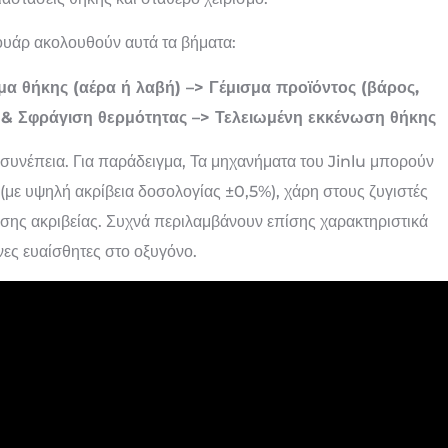
ουάρ ακολουθούν αυτά τα βήματα:
α θήκης (αέρα ή λαβή) –> Γέμισμα προϊόντος (βάρος,
άρ & Σφράγιση θερμότητας –> Τελειωμένη εκκένωση θήκης
 συνέπεια. Για παράδειγμα, Τα μηχανήματα του Jinlu μπορούν
(με υψηλή ακρίβεια δοσολογίας ±0,5%), χάρη στους ζυγιστές
ης ακριβείας. Συχνά περιλαμβάνουν επίσης χαρακτηριστικά
ες ευαίσθητες στο οξυγόνο.