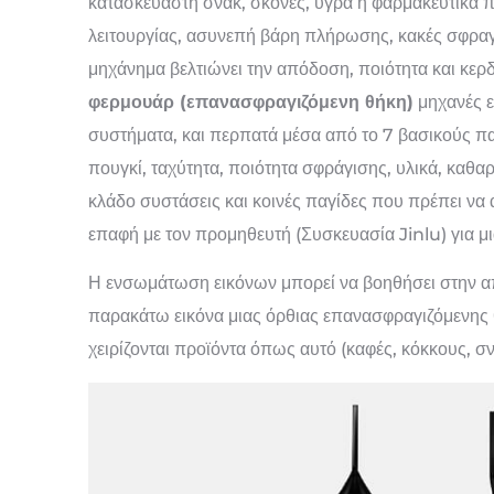
κατασκευαστή σνακ, σκόνες, υγρά ή φαρμακευτικά π
λειτουργίας, ασυνεπή βάρη πλήρωσης, κακές σφραγ
μηχάνημα βελτιώνει την απόδοση, ποιότητα και κερ
φερμουάρ (επανασφραγιζόμενη θήκη)
μηχανές ε
συστήματα, και περπατά μέσα από το 7 βασικούς π
πουγκί, ταχύτητα, ποιότητα σφράγισης, υλικά, καθαρ
κλάδο συστάσεις και κοινές παγίδες που πρέπει να
επαφή με τον προμηθευτή (Συσκευασία Jinlu) για 
Η ενσωμάτωση εικόνων μπορεί να βοηθήσει στην απ
παρακάτω εικόνα μιας όρθιας επανασφραγιζόμενης θ
χειρίζονται προϊόντα όπως αυτό (καφές, κόκκους, σνα