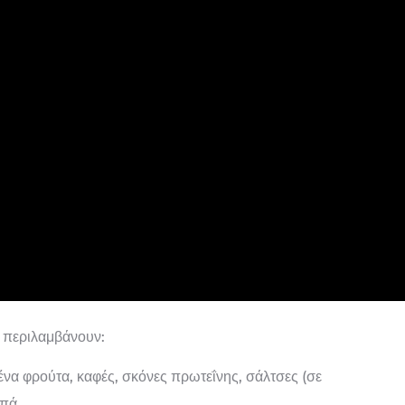
 περιλαμβάνουν:
ένα φρούτα, καφές, σκόνες πρωτεΐνης, σάλτσες (σε
ιπά.