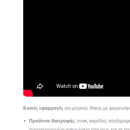
Κοινές εφαρμογές
για μηχανές θήκης με φερμουάρ
Προϊόντα διατροφής
: σνακ, καρύδια, αποξηραμ
προσφραγισμένα σακουλάκια στομίου), και τα λο