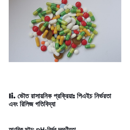
Ii. ভৌত রাসায়নিক প্রক্রিয়া: পিএইচ নির্ভরতা
এবং রিলিজ গতিবিদ্যা
আণবিক সুইচ: pH-নির্ভর দ্রবণীয়তা