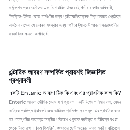
ফর্মুলেশন প্রয়োজনীয়তা এবং বিশেষায়িত উভয়েরই গভীর ধারণার অধিকারী,
বিলম্বিত-রিলিজ ডোজ ফর্মগুলির জন্য প্রতিযোগিতামূলক বিশ্ব বাজারে শ্রেষ্ঠত্ব
অর্জনের লক্ষ্যে যে কোনও সংস্থার জন্য স্পষ্টতা ট্যাবলেট আবরণ সরঞ্জামগুলির
স্বয়ংক্রিয় ক্ষমতা অপরিহার্য.
এন্টারিক আবরণ সম্পর্কিত প্রায়শই জিজ্ঞাসিত
প্রশ্নাবলী
একটি Enteric আবরণ ঠিক কি এবং এর প্রাথমিক কাজ কি?
Enteric আবরণ মৌখিক ডোজ ফর্ম প্রয়োগ একটি বিশেষ পলিমার বাধা, যেমন
আন্ত্রিক প্রলিপ্ত ট্যাবলেট এবং আন্ত্রিক প্রলিপ্ত ক্যাপসুল. এর প্রাথমিক কাজ
হল পাকস্থলীর অত্যন্ত অম্লীয় পরিবেশে ওষুধকে দ্রবীভূত বা বিচ্ছিন্ন হওয়া
থেকে বিরত রাখা। (কম পিএইচ), শুধুমাত্র ছোট অন্ত্রের আরও ক্ষারীয় পরিবেশে