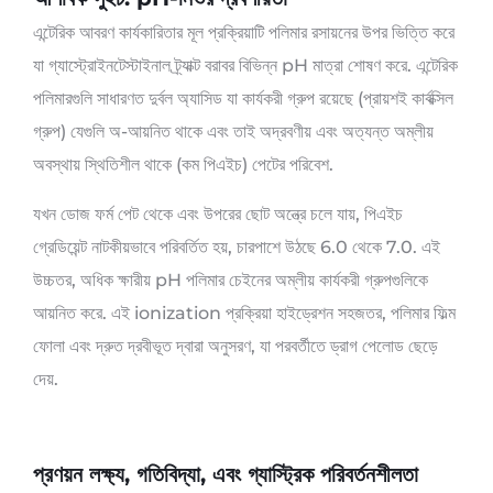
এন্টেরিক আবরণ কার্যকারিতার মূল প্রক্রিয়াটি পলিমার রসায়নের উপর ভিত্তি করে
যা গ্যাস্ট্রোইনটেস্টাইনাল ট্র্যাক্ট বরাবর বিভিন্ন pH মাত্রা শোষণ করে. এন্টেরিক
পলিমারগুলি সাধারণত দুর্বল অ্যাসিড যা কার্যকরী গ্রুপ রয়েছে (প্রায়শই কার্বক্সিল
গ্রুপ) যেগুলি অ-আয়নিত থাকে এবং তাই অদ্রবণীয় এবং অত্যন্ত অম্লীয়
অবস্থায় স্থিতিশীল থাকে (কম পিএইচ) পেটের পরিবেশ.
যখন ডোজ ফর্ম পেট থেকে এবং উপরের ছোট অন্ত্রে চলে যায়, পিএইচ
গ্রেডিয়েন্ট নাটকীয়ভাবে পরিবর্তিত হয়, চারপাশে উঠছে 6.0 থেকে 7.0. এই
উচ্চতর, অধিক ক্ষারীয় pH পলিমার চেইনের অম্লীয় কার্যকরী গ্রুপগুলিকে
আয়নিত করে. এই ionization প্রক্রিয়া হাইড্রেশন সহজতর, পলিমার ফিল্ম
ফোলা এবং দ্রুত দ্রবীভূত দ্বারা অনুসরণ, যা পরবর্তীতে ড্রাগ পেলোড ছেড়ে
দেয়.
প্রণয়ন লক্ষ্য, গতিবিদ্যা, এবং গ্যাস্ট্রিক পরিবর্তনশীলতা