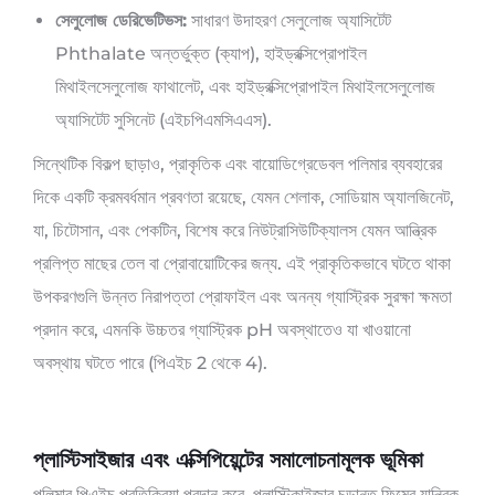
সেলুলোজ ডেরিভেটিভস:
সাধারণ উদাহরণ সেলুলোজ অ্যাসিটেট
Phthalate অন্তর্ভুক্ত (ক্যাপ), হাইড্রক্সিপ্রোপাইল
মিথাইলসেলুলোজ ফাথালেট, এবং হাইড্রক্সিপ্রোপাইল মিথাইলসেলুলোজ
অ্যাসিটেট সুসিনেট (এইচপিএমসিএএস).
সিন্থেটিক বিকল্প ছাড়াও, প্রাকৃতিক এবং বায়োডিগ্রেডেবল পলিমার ব্যবহারের
দিকে একটি ক্রমবর্ধমান প্রবণতা রয়েছে, যেমন শেলাক, সোডিয়াম অ্যালজিনেট,
যা, চিটোসান, এবং পেকটিন, বিশেষ করে নিউট্রাসিউটিক্যালস যেমন আন্ত্রিক
প্রলিপ্ত মাছের তেল বা প্রোবায়োটিকের জন্য. এই প্রাকৃতিকভাবে ঘটতে থাকা
উপকরণগুলি উন্নত নিরাপত্তা প্রোফাইল এবং অনন্য গ্যাস্ট্রিক সুরক্ষা ক্ষমতা
প্রদান করে, এমনকি উচ্চতর গ্যাস্ট্রিক pH অবস্থাতেও যা খাওয়ানো
অবস্থায় ঘটতে পারে (পিএইচ 2 থেকে 4).
প্লাস্টিসাইজার এবং এক্সিপিয়েন্টের সমালোচনামূলক ভূমিকা
পলিমার পিএইচ প্রতিক্রিয়া প্রদান করে, প্লাস্টিকাইজার চূড়ান্ত ফিল্মের যান্ত্রিক