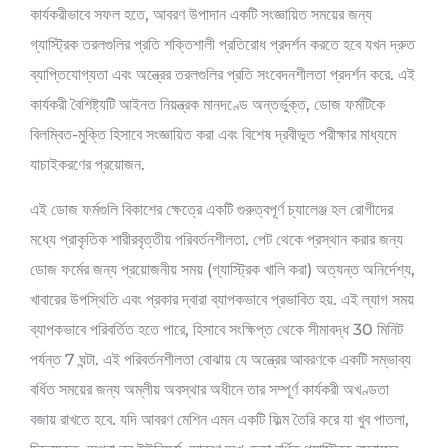
কার্যকরীভাবে সফল হতে, আবরণ উপাদান একটি সংজ্ঞায়িত সময়ের জন্য
গ্যাস্ট্রিক তরলগুলির প্রতি শক্তিশালী প্রতিরোধ প্রদর্শন করতে হবে যখন দ্রুত
ব্যাপ্তিযোগ্যতা এবং অন্ত্রের তরলগুলির প্রতি সংবেদনশীলতা প্রদর্শন করে. এই
কার্যকরী বৈশিষ্ট্যটি আইনত নিয়ন্ত্রক মানদণ্ডে অন্তর্ভুক্ত, ডোজ ফর্মটিকে
বিলম্বিত-মুক্তি হিসাবে সংজ্ঞায়িত করা এবং বিশেষ দ্রবীভূত পরীক্ষার মাধ্যমে
যাচাইকরণের প্রয়োজন.
এই ডোজ ফর্মগুলি বিকাশের ক্ষেত্রে একটি গুরুত্বপূর্ণ চ্যালেঞ্জ হল রোগীদের
মধ্যে প্রাকৃতিক শারীরবৃত্তীয় পরিবর্তনশীলতা. পেট থেকে প্রস্থান করার জন্য
ডোজ ফর্মের জন্য প্রয়োজনীয় সময় (গ্যাস্ট্রিক খালি করা) অত্যন্ত অনির্দেশ্য,
খাবারের উপস্থিতি এবং প্রকার দ্বারা ব্যাপকভাবে প্রভাবিত হয়. এই ল্যাগ সময়
ব্যাপকভাবে পরিবর্তিত হতে পারে, হিসাবে সংক্ষিপ্ত থেকে সীমাবদ্ধ 30 মিনিট
পর্যন্ত 7 ঘন্টা. এই পরিবর্তনশীলতা বোঝায় যে অন্ত্রের আবরণকে একটি সম্ভাব্য
বর্ধিত সময়ের জন্য অম্লীয় অবস্থার অধীনে তার সম্পূর্ণ কার্যকরী অখণ্ডতা
বজায় রাখতে হবে. যদি আবরণ মেশিন এমন একটি ফিল্ম তৈরি করে যা খুব পাতলা,