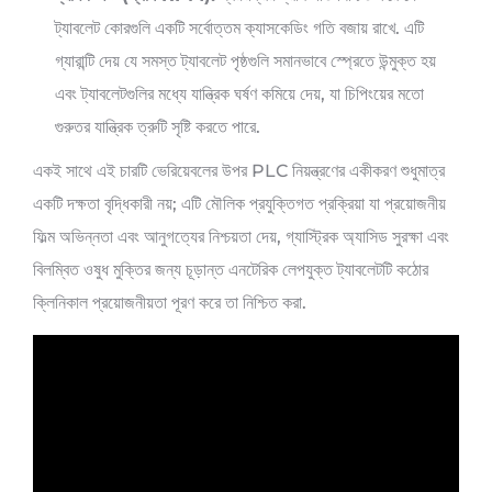
ট্যাবলেট কোরগুলি একটি সর্বোত্তম ক্যাসকেডিং গতি বজায় রাখে. এটি
গ্যারান্টি দেয় যে সমস্ত ট্যাবলেট পৃষ্ঠগুলি সমানভাবে স্প্রেতে উন্মুক্ত হয়
এবং ট্যাবলেটগুলির মধ্যে যান্ত্রিক ঘর্ষণ কমিয়ে দেয়, যা চিপিংয়ের মতো
গুরুতর যান্ত্রিক ত্রুটি সৃষ্টি করতে পারে.
একই সাথে এই চারটি ভেরিয়েবলের উপর PLC নিয়ন্ত্রণের একীকরণ শুধুমাত্র
একটি দক্ষতা বৃদ্ধিকারী নয়; এটি মৌলিক প্রযুক্তিগত প্রক্রিয়া যা প্রয়োজনীয়
ফিল্ম অভিন্নতা এবং আনুগত্যের নিশ্চয়তা দেয়, গ্যাস্ট্রিক অ্যাসিড সুরক্ষা এবং
বিলম্বিত ওষুধ মুক্তির জন্য চূড়ান্ত এনটেরিক লেপযুক্ত ট্যাবলেটটি কঠোর
ক্লিনিকাল প্রয়োজনীয়তা পূরণ করে তা নিশ্চিত করা.