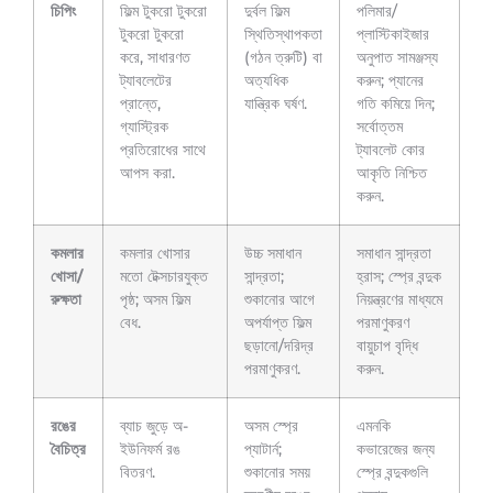
চিপিং
ফিল্ম টুকরো টুকরো
দুর্বল ফিল্ম
পলিমার/
টুকরো টুকরো
স্থিতিস্থাপকতা
প্লাস্টিকাইজার
করে, সাধারণত
(গঠন ত্রুটি) বা
অনুপাত সামঞ্জস্য
ট্যাবলেটের
অত্যধিক
করুন; প্যানের
প্রান্তে,
যান্ত্রিক ঘর্ষণ.
গতি কমিয়ে দিন;
গ্যাস্ট্রিক
সর্বোত্তম
প্রতিরোধের সাথে
ট্যাবলেট কোর
আপস করা.
আকৃতি নিশ্চিত
করুন.
কমলার
কমলার খোসার
উচ্চ সমাধান
সমাধান সান্দ্রতা
খোসা/
মতো টেক্সচারযুক্ত
সান্দ্রতা;
হ্রাস; স্প্রে বন্দুক
রুক্ষতা
পৃষ্ঠ; অসম ফিল্ম
শুকানোর আগে
নিয়ন্ত্রণের মাধ্যমে
বেধ.
অপর্যাপ্ত ফিল্ম
পরমাণুকরণ
ছড়ানো/দরিদ্র
বায়ুচাপ বৃদ্ধি
পরমাণুকরণ.
করুন.
রঙের
ব্যাচ জুড়ে অ-
অসম স্প্রে
এমনকি
বৈচিত্র
ইউনিফর্ম রঙ
প্যাটার্ন;
কভারেজের জন্য
বিতরণ.
শুকানোর সময়
স্প্রে বন্দুকগুলি