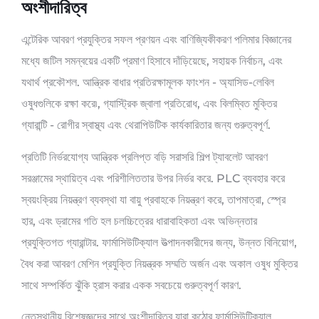
অংশীদারিত্ব
এন্টেরিক আবরণ প্রযুক্তির সফল প্রণয়ন এবং বাণিজ্যিকীকরণ পলিমার বিজ্ঞানের
মধ্যে জটিল সমন্বয়ের একটি প্রমাণ হিসাবে দাঁড়িয়েছে, সহায়ক নির্বাচন, এবং
যথার্থ প্রকৌশল. আন্ত্রিক বাধার প্রতিরক্ষামূলক ফাংশন - অ্যাসিড-লেবিল
ওষুধগুলিকে রক্ষা করে৷, গ্যাস্ট্রিক জ্বালা প্রতিরোধ, এবং বিলম্বিত মুক্তির
গ্যারান্টি - রোগীর স্বাস্থ্য এবং থেরাপিউটিক কার্যকারিতার জন্য গুরুত্বপূর্ণ.
প্রতিটি নির্ভরযোগ্য আন্ত্রিক প্রলিপ্ত বড়ি সরাসরি শিল্প ট্যাবলেট আবরণ
সরঞ্জামের স্থায়িত্ব এবং পরিশীলিততার উপর নির্ভর করে. PLC ব্যবহার করে
স্বয়ংক্রিয় নিয়ন্ত্রণ ব্যবস্থা যা বায়ু প্রবাহকে নিয়ন্ত্রণ করে, তাপমাত্রা, স্প্রে
হার, এবং ড্রামের গতি হল চলচ্চিত্রের ধারাবাহিকতা এবং অভিন্নতার
প্রযুক্তিগত গ্যারান্টার. ফার্মাসিউটিক্যাল উত্পাদনকারীদের জন্য, উন্নত বিনিয়োগ,
বৈধ করা আবরণ মেশিন প্রযুক্তি নিয়ন্ত্রক সম্মতি অর্জন এবং অকাল ওষুধ মুক্তির
সাথে সম্পর্কিত ঝুঁকি হ্রাস করার একক সবচেয়ে গুরুত্বপূর্ণ কারণ.
নেতৃস্থানীয় বিশেষজ্ঞদের সাথে অংশীদারিত্ব যারা কঠোর ফার্মাসিউটিক্যাল