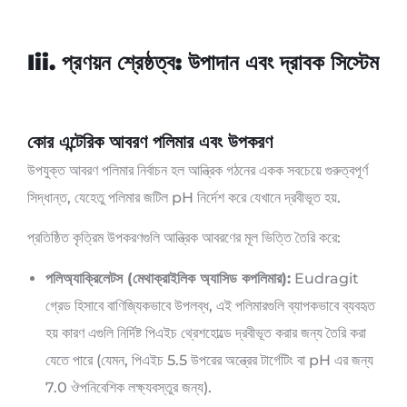
Iii. প্রণয়ন শ্রেষ্ঠত্ব: উপাদান এবং দ্রাবক সিস্টেম
কোর এন্টেরিক আবরণ পলিমার এবং উপকরণ
উপযুক্ত আবরণ পলিমার নির্বাচন হল আন্ত্রিক গঠনের একক সবচেয়ে গুরুত্বপূর্ণ
সিদ্ধান্ত, যেহেতু পলিমার জটিল pH নির্দেশ করে যেখানে দ্রবীভূত হয়.
প্রতিষ্ঠিত কৃত্রিম উপকরণগুলি আন্ত্রিক আবরণের মূল ভিত্তি তৈরি করে:
পলিঅ্যাক্রিলেটস (মেথাক্রাইলিক অ্যাসিড কপলিমার):
Eudragit
গ্রেড হিসাবে বাণিজ্যিকভাবে উপলব্ধ, এই পলিমারগুলি ব্যাপকভাবে ব্যবহৃত
হয় কারণ এগুলি নির্দিষ্ট পিএইচ থ্রেশহোল্ডে দ্রবীভূত করার জন্য তৈরি করা
যেতে পারে (যেমন, পিএইচ 5.5 উপরের অন্ত্রের টার্গেটিং বা pH এর জন্য
7.0 ঔপনিবেশিক লক্ষ্যবস্তুর জন্য).