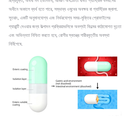
ছিদ্রযুক্ত, অথবা নন ইউনিফর্ম, আবরণ অখণ্ডতা বর্ধিত গ্যাস্ট্রিক বসবাসের
অধীনে অকালে ব্যর্থ হতে পারে, সম্ভাব্য ওষুধের অবক্ষয় বা গ্যাস্ট্রিক জ্বালা.
সুতরাং, একটি অনুমানযোগ্য এবং নির্ভরযোগ্য সময়-মুক্তির প্রোফাইলের
গ্যারান্টি দেওয়ার জন্য উত্পাদন প্রক্রিয়াগুলিকে অবশ্যই ফিল্মের কাঠামোগত দৃঢ়তা
এবং অভিন্নতা নিশ্চিত করতে হবে, রোগীর স্বতন্ত্র শারীরবৃত্তীয় অবস্থা
নির্বিশেষে.