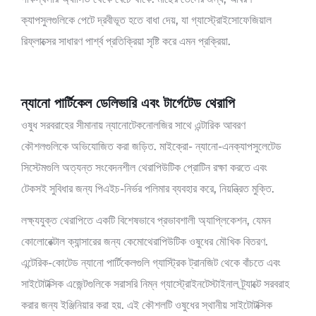
ক্যাপসুলগুলিকে পেটে দ্রবীভূত হতে বাধা দেয়, যা গ্যাস্ট্রোইসোফেজিয়াল
রিফ্লাক্সের সাধারণ পার্শ্ব প্রতিক্রিয়া সৃষ্টি করে এমন প্রক্রিয়া.
ন্যানো পার্টিকেল ডেলিভারি এবং টার্গেটেড থেরাপি
ওষুধ সরবরাহের সীমানায় ন্যানোটেকনোলজির সাথে এন্টারিক আবরণ
কৌশলগুলিকে অভিযোজিত করা জড়িত. মাইক্রো- ন্যানো-এনক্যাপসুলেটেড
সিস্টেমগুলি অত্যন্ত সংবেদনশীল থেরাপিউটিক প্রোটিন রক্ষা করতে এবং
টেকসই সুবিধার জন্য পিএইচ-নির্ভর পলিমার ব্যবহার করে, নিয়ন্ত্রিত মুক্তি.
লক্ষ্যযুক্ত থেরাপিতে একটি বিশেষভাবে প্রভাবশালী অ্যাপ্লিকেশন, যেমন
কোলোরেক্টাল ক্যান্সারের জন্য কেমোথেরাপিউটিক ওষুধের মৌখিক বিতরণ.
এন্টেরিক-কোটেড ন্যানো পার্টিকেলগুলি গ্যাস্ট্রিক ট্রানজিট থেকে বাঁচতে এবং
সাইটোটক্সিক এজেন্টগুলিকে সরাসরি নিম্ন গ্যাস্ট্রোইনটেস্টাইনাল ট্র্যাক্টে সরবরাহ
করার জন্য ইঞ্জিনিয়ার করা হয়. এই কৌশলটি ওষুধের স্থানীয় সাইটোটক্সিক