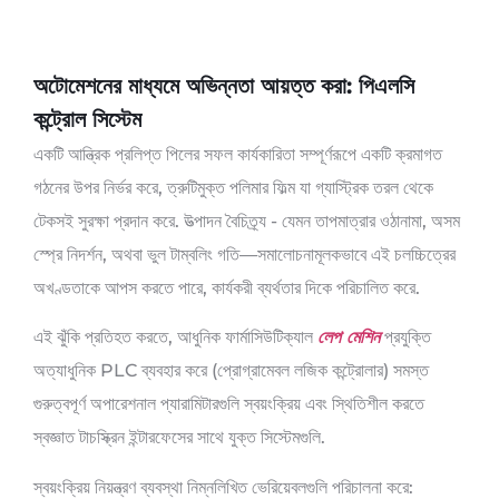
অটোমেশনের মাধ্যমে অভিন্নতা আয়ত্ত করা: পিএলসি
কন্ট্রোল সিস্টেম
একটি আন্ত্রিক প্রলিপ্ত পিলের সফল কার্যকারিতা সম্পূর্ণরূপে একটি ক্রমাগত
গঠনের উপর নির্ভর করে, ত্রুটিমুক্ত পলিমার ফিল্ম যা গ্যাস্ট্রিক তরল থেকে
টেকসই সুরক্ষা প্রদান করে. উত্পাদন বৈচিত্র্য - যেমন তাপমাত্রার ওঠানামা, অসম
স্প্রে নিদর্শন, অথবা ভুল টাম্বলিং গতি—সমালোচনামূলকভাবে এই চলচ্চিত্রের
অখণ্ডতাকে আপস করতে পারে, কার্যকরী ব্যর্থতার দিকে পরিচালিত করে.
এই ঝুঁকি প্রতিহত করতে, আধুনিক ফার্মাসিউটিক্যাল
লেপ মেশিন
প্রযুক্তি
অত্যাধুনিক PLC ব্যবহার করে (প্রোগ্রামেবল লজিক কন্ট্রোলার) সমস্ত
গুরুত্বপূর্ণ অপারেশনাল প্যারামিটারগুলি স্বয়ংক্রিয় এবং স্থিতিশীল করতে
স্বজ্ঞাত টাচস্ক্রিন ইন্টারফেসের সাথে যুক্ত সিস্টেমগুলি.
স্বয়ংক্রিয় নিয়ন্ত্রণ ব্যবস্থা নিম্নলিখিত ভেরিয়েবলগুলি পরিচালনা করে: