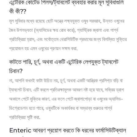
এন্টেরিক কোটেড পিলস/ট্যাবলেট ব্যবহার করার মূল সুবিধাগুলি
কী কী??
মূল সুবিধার মধ্যে রয়েছে ছোট অন্ত্রে লক্ষ্যযুক্ত ওষুধ সরবরাহ, উন্নত ওষুধের
জৈব উপলভ্যতা (অ্যাসিডের ক্ষয় রোধ করে), গ্যাস্ট্রিক জ্বালা এবং পার্শ্ব
প্রতিক্রিয়া হ্রাস, এবং সর্বোত্তম থেরাপিউটিক প্রভাবের জন্য বিলম্বিত মুক্তির
প্রয়োজন হয় এমন ওষুধের প্রণয়ন সক্ষম করা.
কাটতে পারি, চূর্ণ, অথবা একটি এন্টেরিক লেপযুক্ত ট্যাবলেট
চিবান?
না, আপনি কখনই কাটা উচিত নয়, চূর্ণ, অথবা একটি আন্ত্রিক প্রলিপ্ত বড়ি বা
ট্যাবলেট চিবান. এটি করলে প্রতিরক্ষামূলক আবরণ নষ্ট হয়ে যাবে, সক্রিয় ড্রাগ
অকালে পেটে মুক্তির কারণ. এর ফলে পেটে জ্বালাপোড়া বা ওষুধের অ্যাসিড-
ডিগ্রেডেশন হতে পারে, ওষুধটিকে অকার্যকর বা সম্ভাব্য গুরুতর পার্শ্ব
প্রতিক্রিয়া সৃষ্টি করা.
Enteric আবরণ প্রয়োগ করতে কি ধরনের ফার্মাসিউটিক্যাল