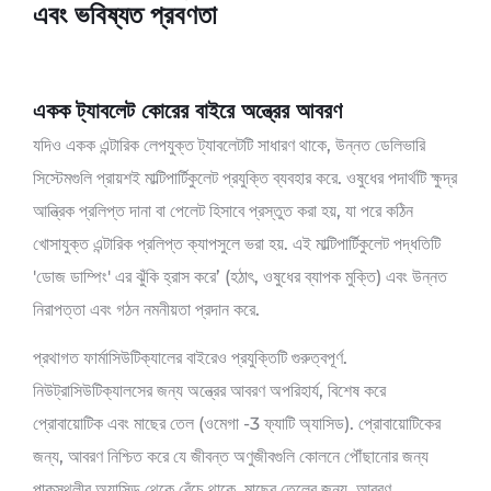
এবং ভবিষ্যত প্রবণতা
একক ট্যাবলেট কোরের বাইরে অন্ত্রের আবরণ
যদিও একক এন্টারিক লেপযুক্ত ট্যাবলেটটি সাধারণ থাকে, উন্নত ডেলিভারি
সিস্টেমগুলি প্রায়শই মাল্টিপার্টিকুলেট প্রযুক্তি ব্যবহার করে. ওষুধের পদার্থটি ক্ষুদ্র
আন্ত্রিক প্রলিপ্ত দানা বা পেলেট হিসাবে প্রস্তুত করা হয়, যা পরে কঠিন
খোসাযুক্ত এন্টারিক প্রলিপ্ত ক্যাপসুলে ভরা হয়. এই মাল্টিপার্টিকুলেট পদ্ধতিটি
'ডোজ ডাম্পিং' এর ঝুঁকি হ্রাস করে’ (হঠাৎ, ওষুধের ব্যাপক মুক্তি) এবং উন্নত
নিরাপত্তা এবং গঠন নমনীয়তা প্রদান করে.
প্রথাগত ফার্মাসিউটিক্যালের বাইরেও প্রযুক্তিটি গুরুত্বপূর্ণ.
নিউট্রাসিউটিক্যালসের জন্য অন্ত্রের আবরণ অপরিহার্য, বিশেষ করে
প্রোবায়োটিক এবং মাছের তেল (ওমেগা -3 ফ্যাটি অ্যাসিড). প্রোবায়োটিকের
জন্য, আবরণ নিশ্চিত করে যে জীবন্ত অণুজীবগুলি কোলনে পৌঁছানোর জন্য
পাকস্থলীর অ্যাসিড থেকে বেঁচে থাকে. মাছের তেলের জন্য, আবরণ