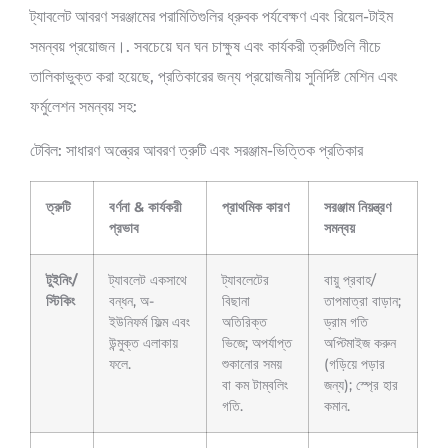
ট্যাবলেট আবরণ সরঞ্জামের পরামিতিগুলির ধ্রুবক পর্যবেক্ষণ এবং রিয়েল-টাইম
সমন্বয় প্রয়োজন।. সবচেয়ে ঘন ঘন চাক্ষুষ এবং কার্যকরী ত্রুটিগুলি নীচে
তালিকাভুক্ত করা হয়েছে, প্রতিকারের জন্য প্রয়োজনীয় সুনির্দিষ্ট মেশিন এবং
ফর্মুলেশন সমন্বয় সহ:
টেবিল: সাধারণ অন্ত্রের আবরণ ত্রুটি এবং সরঞ্জাম-ভিত্তিক প্রতিকার
ত্রুটি
বর্ণনা & কার্যকরী
প্রাথমিক কারণ
সরঞ্জাম নিয়ন্ত্রণ
প্রভাব
সমন্বয়
টুইনিং/
ট্যাবলেট একসাথে
ট্যাবলেটের
বায়ু প্রবাহ/
স্টিকিং
বন্ধন, অ-
বিছানা
তাপমাত্রা বাড়ান;
ইউনিফর্ম ফিল্ম এবং
অতিরিক্ত
ড্রাম গতি
উন্মুক্ত এলাকায়
ভিজে; অপর্যাপ্ত
অপ্টিমাইজ করুন
ফলে.
শুকানোর সময়
(গড়িয়ে পড়ার
বা কম টাম্বলিং
জন্য); স্প্রে হার
গতি.
কমান.