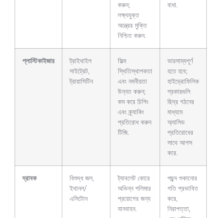
করুন;
বাধা.
লক্ষ্যযুক্ত
অন্ত্রের মুক্তি
নিশ্চিত করুন.
প্লাস্টিকাইজার
ট্রাইথাইল
ফিল্ম
ভারসাম্যপূর্ণ
সাইট্রেট,
স্থিতিস্থাপকতা
হতে হবে;
ট্রায়াসিটিন
এবং নমনীয়তা
হাইড্রোফিলিক
উন্নত করুন;
প্রকারগুলি
কম করে চিপিং
ছিদ্র গঠনের
এবং ক্র্যাকিং
মাধ্যমে
প্রতিরোধ করুন
অ্যাসিড
টিজি.
প্রতিরোধের
সাথে আপস
করে.
দ্রাবক
বিশুদ্ধ জল,
ট্যাবলেট কোরে
পছন্দ শুকানোর
ইথানল/
অভিন্ন পলিমার
গতি প্রভাবিত
এসিটোন
প্রয়োগের জন্য
করে,
যানবাহন.
নিরাপত্তা,