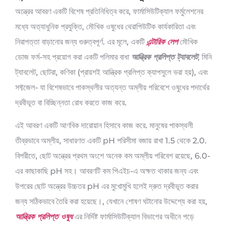
অন্ত্রের আবরণ একটি বিশেষ প্রতিনিধিত্ব করে, ফার্মাসিউটিক্যাল ফর্মুলেশনের
মধ্যে অত্যাধুনিক প্রযুক্তি, মৌখিক ওষুধের থেরাপিউটিক কার্যকারিতা এবং
নিরাপত্তা বাড়ানোর জন্য গুরুত্বপূর্ণ. এর মূলে, একটি
এন্টারিক লেপ
মৌখিক
ডোজ ফর্ম-সহ প্রয়োগ করা একটি পলিমার বাধা
আন্ত্রিক প্রলিপ্ত ট্যাবলেট
, মিনি
ট্যাবলেট, ছোটরা, কণিকা (প্রায়শই আন্ত্রিক প্রলিপ্ত ক্যাপসুলে ভরা হয়), এবং
সফ্টজেল- যা বিশেষভাবে পাকস্থলীর অত্যন্ত অম্লীয় পরিবেশে ওষুধের পদার্থের
দ্রবীভূত বা বিচ্ছিন্নতা রোধ করতে কাজ করে.
এই আবরণ একটি আণবিক দারোয়ান হিসাবে কাজ করে. মানুষের পাকস্থলী
তীব্রভাবে অম্লীয়, সাধারণত একটি pH পরিসীমা বজায় রাখা 1.5 থেকে 2.0.
বিপরীতে, ছোট অন্ত্রের প্রথম অংশে অনেক কম অম্লীয় পরিবেশ রয়েছে, 6.0-
এর কাছাকাছি pH সহ। আবরণটি কম পিএইচ-এ অক্ষত থাকার জন্য এবং
উপরের ছোট অন্ত্রের উচ্চতর pH এর মুখোমুখি হলেই দ্রুত দ্রবীভূত করার
জন্য সঠিকভাবে তৈরি করা হয়েছে।, যেখানে শোষণ ঘটানোর উদ্দেশ্যে করা হয়,
আন্ত্রিক প্রলিপ্ত ওষুধ
এর নির্দিষ্ট ফার্মাসিউটিক্যাল বিভাগের অধীনে পড়ে