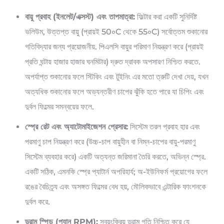
বায়ু প্রবাহ (ইনলেট/এক্সস্ট) এবং তাপমাত্রা:
ফিল্টার করা একটি সুনির্দিষ্ট
ভলিউম, উত্তপ্ত বায়ু (প্রায়ই 50∘C থেকে 55∘C) সর্বোত্তম শুকানোর
গতিবিদ্যার জন্য প্রয়োজনীয়. পিএলসি বায়ুর পরিমাণ নিয়ন্ত্রণ করে (প্রায়ই
প্রতি ঘন্টায় হাজার হাজার ঘনমিটার) দ্রুত দ্রাবক অপসারণ নিশ্চিত করতে.
অপর্যাপ্ত শুকানোর ফলে স্টিকিং এবং টুইনিং এর মতো ত্রুটি দেখা দেয়, যখন
অত্যধিক শুকানোর ফলে অভ্যন্তরীণ চাপের ঝুঁকি হতে পারে যা চিপিং এবং
দুর্বল ফিল্মের সমন্বয়ের ফলে.
স্প্রে রেট এবং অ্যাটোমাইজেশন প্রেসার:
সিস্টেম তরল প্রবাহ হার এবং
পরমাণু চাপ নিয়ন্ত্রণ করে (উচ্চ-চাপ বায়ুহীন বা নিম্ন-চাপের বায়ু-পরমাণু
সিস্টেম ব্যবহার করে) একটি অত্যন্ত জরিমানা তৈরি করতে, অভিন্ন স্প্রে.
একটি সঠিক, এমনকি স্প্রে প্যাটার্ন অপরিহার্য; অ-ইউনিফর্ম প্রয়োগের ফলে
রঙের বৈচিত্র্য এবং অসঙ্গত ফিল্মের বেধ হয়, মৌলিকভাবে এন্টারিক ফাংশনকে
দুর্বল করে.
ড্রাম স্পিড (প্যান RPM):
স্বয়ংক্রিয় ড্রাম গতি নিশ্চিত করে যে