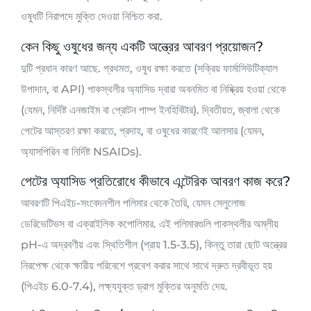
ওষুধটি নিরাপদে মুক্তি দেওয়া নিশ্চিত করা.
কেন কিছু ওষুধের জন্য একটি অন্ত্রের আবরণ প্রয়োজন?
দুটি প্রধান কারণ আছে. প্রথমত, ওষুধ রক্ষা করতে (সক্রিয় ফার্মাসিউটিক্যাল
উপাদান, বা API) পাকস্থলীর অ্যাসিড দ্বারা অবনমিত বা নিষ্ক্রিয় হওয়া থেকে
(যেমন, নির্দিষ্ট এনজাইম বা প্রোটন পাম্প ইনহিবিটার). দ্বিতীয়ত, জ্বালা থেকে
পেটের আস্তরণ রক্ষা করতে, প্রদাহ, বা ওষুধের কারণেই আলসার (যেমন,
অ্যাসপিরিন বা নির্দিষ্ট NSAIDs).
পেটের অ্যাসিড প্রতিরোধে কীভাবে এন্টেরিক আবরণ কাজ করে?
আবরণটি পিএইচ-সংবেদনশীল পলিমার থেকে তৈরি, যেমন সেলুলোজ
ডেরিভেটিভস বা এক্রাইলিক কপোলিমার. এই পলিমারগুলি পাকস্থলীর অম্লীয়
pH-এ অদ্রবণীয় এবং স্থিতিশীল (প্রায় 1.5-3.5), কিন্তু তারা ছোট অন্ত্রের
নিরপেক্ষ থেকে ক্ষারীয় পরিবেশে প্রবেশ করার সাথে সাথে দ্রুত দ্রবীভূত হয়
(পিএইচ 6.0-7.4), লক্ষ্যযুক্ত ড্রাগ মুক্তির অনুমতি দেয়.