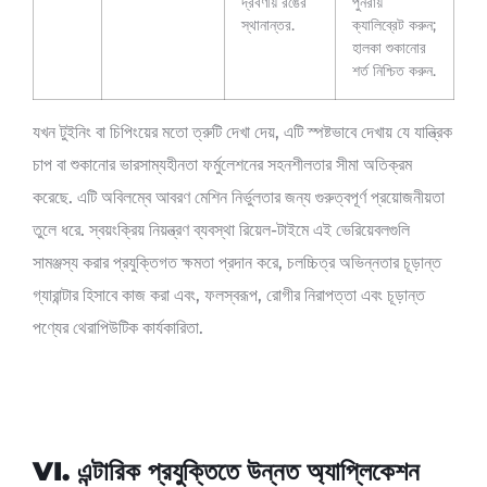
দ্রবণীয় রঙের
পুনরায়
স্থানান্তর.
ক্যালিব্রেট করুন;
হালকা শুকানোর
শর্ত নিশ্চিত করুন.
যখন টুইনিং বা চিপিংয়ের মতো ত্রুটি দেখা দেয়, এটি স্পষ্টভাবে দেখায় যে যান্ত্রিক
চাপ বা শুকানোর ভারসাম্যহীনতা ফর্মুলেশনের সহনশীলতার সীমা অতিক্রম
করেছে. এটি অবিলম্বে আবরণ মেশিন নির্ভুলতার জন্য গুরুত্বপূর্ণ প্রয়োজনীয়তা
তুলে ধরে. স্বয়ংক্রিয় নিয়ন্ত্রণ ব্যবস্থা রিয়েল-টাইমে এই ভেরিয়েবলগুলি
সামঞ্জস্য করার প্রযুক্তিগত ক্ষমতা প্রদান করে, চলচ্চিত্র অভিন্নতার চূড়ান্ত
গ্যারান্টার হিসাবে কাজ করা এবং, ফলস্বরূপ, রোগীর নিরাপত্তা এবং চূড়ান্ত
পণ্যের থেরাপিউটিক কার্যকারিতা.
VI. এন্টারিক প্রযুক্তিতে উন্নত অ্যাপ্লিকেশন