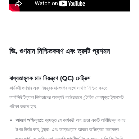
ভি. গুণমান নিশ্চিতকরণ এবং ত্রুটি প্রশমন
বাধ্যতামূলক মান নিয়ন্ত্রণ (QC) মেট্রিক্স
কার্যকরী গুণমান এবং নিয়ন্ত্রক মানগুলির সাথে সম্মতি নিশ্চিত করতে
ফার্মাসিউটিক্যাল নির্মাতাদের অবশ্যই কঠোরভাবে এন্টারিক লেপযুক্ত ট্যাবলেট
পরীক্ষা করতে হবে.
আবরণ অভিন্নতা:
প্রদত্ত যে কার্যকরী অখণ্ডতা একটি অবিচ্ছিন্ন বাধার
উপর নির্ভর করে, ইন্ট্রা- এবং আন্তঃব্যাচ আবরণ অভিন্নতা অত্যন্ত
গুরুত্বপূর্ণ. অ-অভিন্নতা-এমনকি আণুবীক্ষণিক তারতম্য-দুর্বল বিন্দু তৈরি