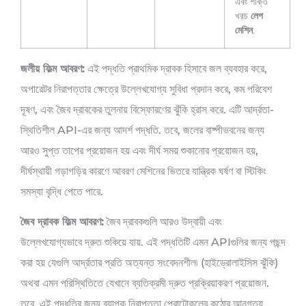
এবং শক্তি
খরচ
লেপ
মেশিন
.
জলীয় ফিল্ম আবরণ:
এই পদ্ধতি প্রাথমিক দ্রাবক হিসাবে জল ব্যবহার করে,
অপারেটর নিরাপত্তার ক্ষেত্রে উল্লেখযোগ্য সুবিধা প্রদান করে, কম পরিবেশ
দূষণ, এবং জৈব দ্রাবকের তুলনায় বিস্ফোরণের ঝুঁকি হ্রাস করে. এটি আর্দ্রতা-
স্থিতিশীল API-এর জন্য আদর্শ পদ্ধতি. তবে, জলের বাষ্পীভবনের জন্য
আরও সুপ্ত তাপের প্রয়োজন হয় এবং দীর্ঘ সময় শুকানোর প্রয়োজন হয়,
দীর্ঘস্থায়ী গড়াগড়ির কারণে আবরণ মেশিনের ভিতরে যান্ত্রিক ঘর্ষণ বা স্টিকিং
সমস্যা বৃদ্ধি পেতে পারে.
জৈব দ্রাবক ফিল্ম আবরণ:
জৈব দ্রাবকগুলি আরও উদ্বায়ী এবং
উল্লেখযোগ্যভাবে দ্রুত শুকিয়ে যায়. এই পদ্ধতিটি এমন APIগুলির জন্য পছন্দ
করা হয় যেগুলি আর্দ্রতার প্রতি অত্যন্ত সংবেদনশীল৷ (হাইড্রোলাইসিস ঝুঁকি)
অথবা এমন পরিস্থিতিতে যেখানে ব্যতিক্রমী দ্রুত প্রক্রিয়াকরণ প্রয়োজন.
তবে, এই পদ্ধতির জন্য ব্যাপক নিরাপত্তা প্রোটোকলের কঠোর আনুগত্য