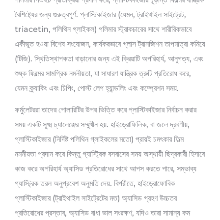
বৈশিষ্ট্যের জন্য গুরুত্বপূর্ণ. প্লাস্টিকাইজার (যেমন, ট্রাইথাইল সাইট্রেট,
triacetin, পলিথিন গ্লাইকল) পলিমার স্ট্রাকচারের সাথে শারীরিকভাবে
একীভূত হওয়া বিশেষ সংযোজন, কার্যকরভাবে গ্লাস ট্রানজিশন তাপমাত্রা কমিয়ে
(টিজি). স্থিতিস্থাপকতা বাড়ানোর জন্য এই ক্রিয়াটি অপরিহার্য, আনুগত্য, এবং
শুষ্ক ফিল্মের সামগ্রিক নমনীয়তা, যা সাধারণ যান্ত্রিক ত্রুটি প্রতিরোধ করে,
যেমন ক্র্যাকিং এবং চিপিং, পোস্ট লেপ হ্যান্ডলিং এবং কম্প্রেশন সময়.
ফর্মুলেটররা তাদের পোলারিটির উপর ভিত্তি করে প্লাস্টিকাইজার নির্বাচন করার
সময় একটি সূক্ষ্ম চ্যালেঞ্জের সম্মুখীন হয়. হাইড্রোফিলিক, বা জলে দ্রবণীয়,
প্লাস্টিকাইজার (নির্দিষ্ট পলিথিন গ্লাইকলের মতো) প্রায়ই চমৎকার ফিল্ম
নমনীয়তা প্রদান করে কিন্তু গ্যাস্ট্রিক বসবাসের সময় অস্থায়ী ছিদ্রকারী হিসাবে
কাজ করে অপরিহার্য অ্যাসিড প্রতিরোধের সাথে আপস করতে পারে, সম্ভাব্য
গ্যাস্ট্রিক তরল অনুপ্রবেশ অনুমতি দেয়. বিপরীতে, হাইড্রোফোবিক
প্লাস্টিকাইজার (ট্রাইথাইল সাইট্রেটের মত) অ্যাসিড গ্রহণ উচ্চতর
প্রতিরোধের প্রস্তাব, অ্যাসিড বাধা ভাল সংরক্ষণ, যদিও তারা সামান্য কম