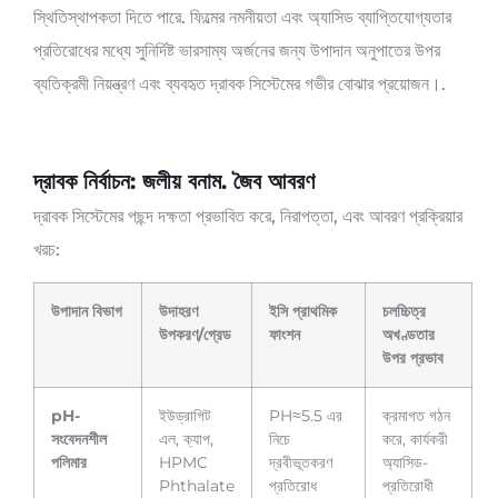
স্থিতিস্থাপকতা দিতে পারে. ফিল্মের নমনীয়তা এবং অ্যাসিড ব্যাপ্তিযোগ্যতার
প্রতিরোধের মধ্যে সুনির্দিষ্ট ভারসাম্য অর্জনের জন্য উপাদান অনুপাতের উপর
ব্যতিক্রমী নিয়ন্ত্রণ এবং ব্যবহৃত দ্রাবক সিস্টেমের গভীর বোঝার প্রয়োজন।.
দ্রাবক নির্বাচন: জলীয় বনাম. জৈব আবরণ
দ্রাবক সিস্টেমের পছন্দ দক্ষতা প্রভাবিত করে, নিরাপত্তা, এবং আবরণ প্রক্রিয়ার
খরচ:
উপাদান বিভাগ
উদাহরণ
ইসি প্রাথমিক
চলচ্চিত্র
উপকরণ/গ্রেড
ফাংশন
অখণ্ডতার
উপর প্রভাব
pH-
ইউড্রাগিট
PH≈5.5 এর
ক্রমাগত গঠন
সংবেদনশীল
এল, ক্যাপ,
নিচে
করে, কার্যকরী
পলিমার
HPMC
দ্রবীভূতকরণ
অ্যাসিড-
Phthalate
প্রতিরোধ
প্রতিরোধী