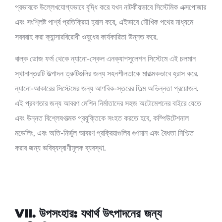
প্রভাবকে উল্লেখযোগ্যভাবে বৃদ্ধি করে যখন নাটকীয়ভাবে সিস্টেমিক এক্সপোজার
এবং সংশ্লিষ্ট পার্শ্ব প্রতিক্রিয়া হ্রাস করে, এইভাবে মৌখিক পথের মাধ্যমে
সরবরাহ করা ক্যান্সারবিরোধী ওষুধের কার্যকারিতা উন্নত করে.
বাল্ক ডোজ ফর্ম থেকে ন্যানো-স্কেল এনক্যাপসুলেশন সিস্টেমে এই চলমান
স্থানান্তরটি উত্পাদন ত্রুটিগুলির জন্য সহনশীলতাকে মারাত্মকভাবে হ্রাস করে.
ন্যানো-আকারের সিস্টেমের জন্য আণবিক-স্তরের ফিল্ম অভিন্নতা প্রয়োজন.
এই প্রবণতার জন্য আবরণ মেশিন নির্মাতাদের সহজ অটোমেশনের বাইরে যেতে
এবং উন্নত বিশ্লেষণাত্মক প্রযুক্তিকে সংহত করতে হবে, কম্পিউটেশনাল
মডেলিং, এবং অতি-নির্ভুল আবরণ প্রক্রিয়াগুলির গুণমান এবং বৈধতা নিশ্চিত
করার জন্য ভবিষ্যদ্বাণীমূলক ব্যবস্থা.
VII. উপসংহার: যথার্থ উৎপাদনের জন্য