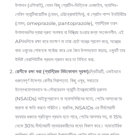
উপাদান (এপিআই), যেমন কিছু প্রোটিন-ভিত্তিক এনজাইম, অ্যাসিড-
লেবিল অ্যান্টিবায়োটিক (যেমন, এরিথ্রোমাইসিন), বা প্রোটন পাম্প ইনহিবিটার
(যেমন, omeprazole, pantoprazole), গ্যাস্ট্রিক তরল
উপাদানগুলির দ্বারা দ্রুত অবক্ষয় বা নিষ্ক্রিয় হওয়ার জন্য সংবেদনশীল. এই
APIগুলিকে রক্ষা করে যতক্ষণ না তারা ছোট অন্ত্রে প্রবেশ করে, অন্ত্রের
বাধা ওষুধের শোষণকে সর্বোচ্চ করে এবং জৈব উপলভ্যতা বাড়ায়, ওষুধটি তার
উদ্দিষ্ট থেরাপিউটিক প্রভাব প্রদান করে তা নিশ্চিত করা.
রোগীকে রক্ষা করা (গ্যাস্ট্রিক মিউকোসাল সুরক্ষা):
দ্বিতীয়টি, একইভাবে
গুরুত্বপূর্ণ উদ্দেশ্য রোগীর নিরাপত্তা. কিছু ওষুধ, সবচেয়ে
উল্লেখযোগ্যভাবে অ-স্টেরয়েডাল অ্যান্টি-ইনফ্ল্যামেটরি ড্রাগস
(NSAIDs) আইবুপ্রোফেন বা অ্যাসপিরিনের মতো, পেটের আস্তরণের
জ্বালা বা ক্ষতি করতে পরিচিত। ক্রনিক, NSAIDs এর দীর্ঘমেয়াদী
ব্যবহার গুরুতর প্রতিকূল প্রভাব হতে পারে, পেটের আলসার সহ, যা 15%
থেকে 30% দীর্ঘমেয়াদী ব্যবহারকারীদের মধ্যে বিকাশ করে। অ্যানটেরিক
প্রলিপ্ত বড়ি ওষুধের সক্রিয় উপাদানটিকে পেটের বাইরে না আসা পর্যন্ত