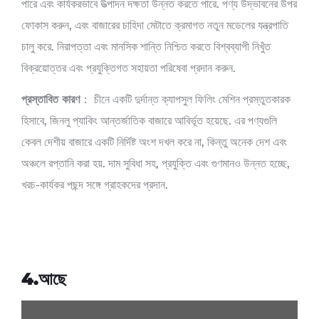
পারে এবং কার্যকরভাবে উত্পাদন দক্ষতা উন্নত করতে পারে. পণ্য উদ্ভাবনের উপর
ফোকাস করুন, এবং বাজারের চাহিদা মেটাতে ক্রমাগত নতুন মডেলের যন্ত্রপাতি
চালু করে. নিরাপত্তা এবং মানসিক শান্তি নিশ্চিত করতে বিশ্বব্যাপী নিখুঁত
বিক্রয়োত্তর এবং প্রযুক্তিগত সহায়তা পরিষেবা প্রদান করুন.
প্রস্তাবিত কারণ
： চীনে একটি দুর্দান্ত ক্যাপসুল ফিলিং মেশিন প্রস্তুতকারক
হিসাবে, জিনলু প্যাকিং আন্তর্জাতিক বাজারে আবির্ভূত হয়েছে. এর পণ্যগুলি
কেবল দেশীয় বাজারে একটি নির্দিষ্ট অংশ দখল করে না, কিন্তু অনেক দেশ এবং
অঞ্চলে রপ্তানি করা হয়. দাম সুবিধা সহ, প্রযুক্তি এবং গুণমানও উন্নত হচ্ছে,
খরচ-কার্যকর পছন্দ সঙ্গে গ্রাহকদের প্রদান.
4.আছে