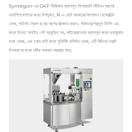
Syntegon-এর GKF সিরিজের ক্যাপসুল ফিলারগুলি বিভিন্ন ধরনের
অ্যাপ্লিকেশনের জন্য উপযুক্ত, R-এ ছোট আকারের উৎপাদন থেকে&ডি
ফেজ, পাইলট স্কেল বা বড় মাপের উত্পাদন করতে. পাউডার/গ্রানুল ফিলিং এর
জন্য উন্নত স্লাইড গেট প্রযুক্তি সহ, মাইক্রোডোজ ক্যাপসুল জন্য ভ্যাকুয়াম
চাকা ডোজ, এবং তরল ভর্তি জন্য সুনির্দিষ্ট ভলিউম ডোজ, এটি বিভিন্ন ভরাট
উপকরণের জন্য সঠিক সমাধান সরবরাহ করে.