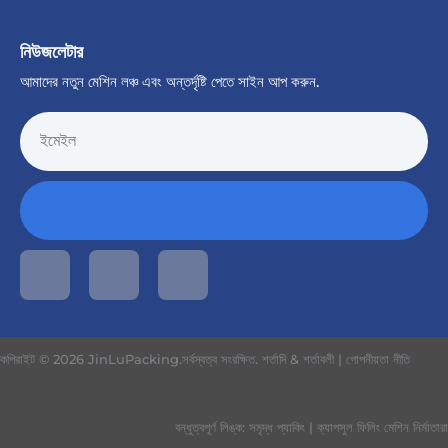
নিউজলেটার
আমাদের নতুন মেশিন লঞ্চ এবং অন্তর্দৃষ্টি পেতে সাইন আপ করুন.
কপিরাইট © 2026 JinLuPacking.সর্বস্বত্ব সংরক্ষিত.
শর্তাদি & শর্তাবলী
|
গোপনীয়তা নীতি
বন্ধুত্বপূর্ণ লিঙ্ক:
সমৃদ্ধ প্যাকিং
|
ক্যাপসুল ফিলিং মেশিন নির্মাতারা