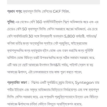
প্রধান পণ্য:
ক্যাপসুল ফিলিং মেশিনের GKF সিরিজ.
সুবিধা:
এর থেকেও বেশি 160 ফার্মাসিউটিক্যাল শিল্পে অভিজ্ঞতার বছর এবং এর
চেয়েও বেশি 50 ক্যাপসুল ফিলিং মেশিন সরবরাহে বছরের অভিজ্ঞতা. এর চেয়ে
বেশি সাবসিডিয়ারি 30 সঙ্গে বিশ্বব্যাপী অবস্থান 5,800 কর্মচারী. পাউডার/
কণিকা ভর্তির জন্য অত্যাধুনিক স্লাইড গেট প্রযুক্তি, মাইক্রোডোজ
ক্যাপসুলগুলির জন্য ভ্যাকুয়াম হুইল ডোজ এবং তরল ভরাটের জন্য সুনির্দিষ্ট
ভলিউম ডোজ বিভিন্ন ভরাট উপকরণগুলির জন্য সঠিক সমাধান সরবরাহ করে.
এটি আর তে ছোট আকারের উৎপাদন কিনা&ডি পর্যায়, পাইলট স্কেল বা বড়
আকারের উত্পাদন, এটা চমৎকারভাবে তার কাজ পূরণ করতে পারেন.
প্রস্তাবিত কারণ
： শিল্পের একটি সুপরিচিত ব্র্যান্ড হিসাবে, Syntegon তার
গভীর ইতিহাস এবং সমৃদ্ধ অভিজ্ঞতার ভিত্তিতে নির্ভরযোগ্য এবং দক্ষ ক্যাপসুল
ফিলিং মেশিন সরবরাহ করে. এর পণ্যগুলি প্রযুক্তিগতভাবে উন্নত এবং বিভিন্ন
আকারের উত্পাদনের চাহিদা মেটাতে বিস্তৃত অ্যাপ্লিকেশন রয়েছে.