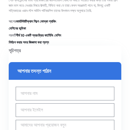
পেটি ক্লায়েন্টদের ফার্মা প্যাকেজিংয়ের জটিলতাগুলি নেভিগেট করতে সহায়তা করার জন্য তার গভীর শিল্প
জ্ঞান ভাগ করে নেওয়ার বিষয়ে উত্সাহী, নিশ্চিত করা যে তারা কেবল সরঞ্জামই পাবে না, কিন্তু একটি
সত্যিকারের ওয়ান-স্টপ সার্ভিস পার্টনারশিপ তাদের উৎপাদন লক্ষ্য অনুসারে তৈরি.
আগের
ফার্মাসিউটিক্যাল শিল্পে ফোস্কা প্যাকিং
মেশিনের ভূমিকা
পরবর্তী
শীর্ষ 10 একটি স্বয়ংক্রিয় কার্টোনিং মেশিন
নির্বাচন করার সময় জিজ্ঞাসা করা প্রশ্ন
সূচিপত্র
আপনার তদন্ত পাঠান