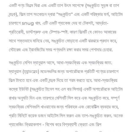
একটি পণ্য ফিল্মে ঘিরা এবং একটি তাপ উৎস সাপেক্ষে (সঙ্কুচিত সুড়ঙ্গ বা তাপ
বন্দুক), ফিল্ম তাপ সংকোচন দ্বারা "সঙ্কুচিত" এবং একটি পরিষ্কার ফর্ম, আইটেম
চারপাশে snug খাম. এটি একটি প্যাকেজ দেয় যা টেকসই, আর্দ্রতা-
প্রতিরোধী, ডাস্টপ্রুফ এবং টেম্পার-স্পষ্ট. কারণ ফিল্মটি যে কোনও আকারের
সাথে শক্তভাবে মানিয়ে নেয়, সঙ্কুচিত মোড়ানো একটি ঝরঝরে প্রদান করে,
স্টোরেজ এবং ট্রানজিটের সময় পণ্যগুলি রক্ষা করার সময় পেশাদার চেহারা.
সঙ্কুচিত মেশিন ম্যানুয়াল আসে, আধা-স্বয়ংক্রিয় এবং স্বয়ংক্রিয় জাত.
ম্যানুয়াল (হ্যান্ডহেল্ড) মডেলগুলির জন্য অপারেটরকে প্রতিটি পণ্যের চারপাশে
ফিল্ম টানতে হবে এবং একটি বন্দুক দিয়ে তা গরম করতে হবে. আধা-স্বয়ংক্রিয়
কম্বো ইউনিট (সঙ্কুচিত টানেল সহ এল বার সিলার) একটি অপারেটরকে আইটেম
রাখার অনুমতি দিন এবং তারপরে মেশিনটি সিল করে এবং সঙ্কুচিত করে. সম্পূর্ণ
স্বয়ংক্রিয় মেশিনগুলি খাওয়ানোর জন্য পরিবাহক এবং রোবোটিক্স ব্যবহার করে,
প্রতি মিনিটে কয়েক ডজন আইটেম সিল করুন এবং তাপ-সঙ্কুচিত করুন. অনেক
প্যাকেজিং ক্রিয়াকলাপ - বিশেষ করে বিশ্বব্যাপী ক্রেতা এবং শিল্প