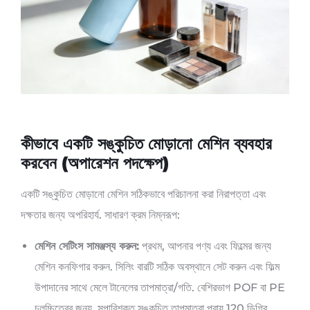
কীভাবে একটি সঙ্কুচিত মোড়ানো মেশিন ব্যবহার
করবেন (অপারেশন পদক্ষেপ)
একটি সঙ্কুচিত মোড়ানো মেশিন সঠিকভাবে পরিচালনা করা নিরাপত্তা এবং
দক্ষতার জন্য অপরিহার্য. সাধারণ ক্রম নিম্নরূপ:
মেশিন সেটিংস সামঞ্জস্য করুন:
প্রথম, আপনার পণ্য এবং ফিল্মের জন্য
মেশিন কনফিগার করুন. সিলিং বারটি সঠিক অবস্থানে সেট করুন এবং ফিল্ম
উপাদানের সাথে মেলে টানেলের তাপমাত্রা/গতি. বেশিরভাগ POF বা PE
চলচ্চিত্রের জন্য, সুপারিশকৃত সঙ্কুচিত তাপমাত্রা প্রায় 120 ডিগ্রি