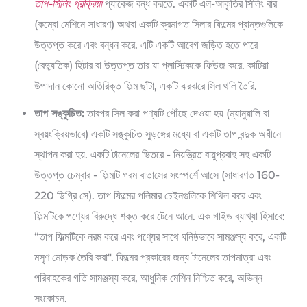
তাপ-সিলিং প্রক্রিয়া
প্যাকেজ বন্ধ করতে. একটি এল-আকৃতির সিলিং বার
(কম্বো মেশিনে সাধারণ) অথবা একটি ক্রমাগত সিলার ফিল্মের প্রান্তগুলিকে
উত্তপ্ত করে এবং বন্ধন করে. এটি একটি আবেগ জড়িত হতে পারে
(বৈদ্যুতিক) হিটার বা উত্তপ্ত তার যা প্লাস্টিককে ফিউজ করে. কাটিয়া
উপাদান কোনো অতিরিক্ত ফিল্ম ছাঁটা, একটি ঝরঝরে সিল থলি তৈরি.
তাপ সঙ্কুচিত:
তারপর সিল করা পণ্যটি পৌঁছে দেওয়া হয় (ম্যানুয়ালি বা
স্বয়ংক্রিয়ভাবে) একটি সঙ্কুচিত সুড়ঙ্গের মধ্যে বা একটি তাপ বন্দুক অধীনে
স্থাপন করা হয়. একটি টানেলের ভিতরে - নিয়ন্ত্রিত বায়ুপ্রবাহ সহ একটি
উত্তপ্ত চেম্বার - ফিল্মটি গরম বাতাসের সংস্পর্শে আসে (সাধারণত 160-
220 ডিগ্রি সে). তাপ ফিল্মের পলিমার চেইনগুলিকে শিথিল করে এবং
ফিল্মটিকে পণ্যের বিরুদ্ধে শক্ত করে টেনে আনে. এক গাইড ব্যাখ্যা হিসাবে:
“তাপ ফিল্মটিকে নরম করে এবং পণ্যের সাথে ঘনিষ্ঠভাবে সামঞ্জস্য করে, একটি
মসৃণ মোড়ক তৈরি করা". ফিল্মের প্রকারের জন্য টানেলের তাপমাত্রা এবং
পরিবাহকের গতি সামঞ্জস্য করে, আধুনিক মেশিন নিশ্চিত করে, অভিন্ন
সংকোচন.