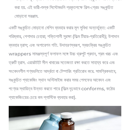
করা হয়. এই ভারী-শুল্ক সিস্টেমগুলি প্রকৃতপক্ষে শিল্প-গ্রেড সঙ্কুচিত
মোড়ানো সরঞ্জাম.
একটি সঙ্কুচিত মোড়ানো মেশিন ব্যবহার করার মূল সুবিধা অন্তর্ভুক্ত: একটি
পরিষ্কার, পেশাদার চেহারা; শক্তিশালী সুরক্ষা (ফিল্ম টিয়ার-প্রতিরোধী); উপাদান
ব্যবহার হ্রাস; এবং অপারেশন গতি. উদাহরণস্বরূপ, স্বয়ংক্রিয় সঙ্কুচিত
wrappers সামঞ্জস্যপূর্ণ ফলাফল সঙ্গে উচ্চ থ্রুপুট প্রদান, শ্রম খরচ এবং
ত্রুটি হ্রাস. এয়ারটাইট সীল খাবারের সতেজতা রক্ষা করতে সাহায্য করে এবং
সংবেদনশীল পণ্যগুলিতে আর্দ্রতা বা টেম্পারিং প্রতিরোধ করে. সামগ্রিকভাবে,
সঙ্কুচিত প্যাকেজিং স্থান অপ্টিমাইজ করার সময় শেলফের আবেদন এবং
পণ্যের স্থায়িত্ব উন্নত করতে পারে (ফিল্ম দৃঢ়ভাবে conforms, কঠোর
প্যাকেজিংয়ের চেয়ে কম প্লাস্টিক ব্যবহার করা).