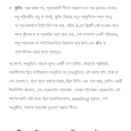
কুলিং:
গরম করার পর, প্যাকেজটি শীতল অঞ্চলে চলে যায় (কখনও কখনও
শুধু পরিবেষ্টিত বায়ু বা পাখা). কুলিং ফিল্মের নতুন আকৃতিকে শক্ত করে,
পণ্যের চারপাশে টাইট ফিট লক করা. সঠিক ঠাণ্ডা ফিল্মটি সেট হওয়ার সাথে
সাথে কুঁচকানো বা প্রসারিত হতে বাধা দেয়. শেষ ফলাফল একটি পরিষ্কার,
মসৃণ প্যাকেজ যা আইটেমগুলিকে নিরাপদে ধরে রাখে এবং বক্সিং বা
প্যালেটাইজ করার জন্য প্রস্তুত.
সংক্ষেপে, সঙ্কুচিত মোড়ক মূলত একটি তাপ চালিত মোড়ানো প্রক্রিয়া.
প্লাস্টিকের ফিল্ম তাপীয়ভাবে সংকুচিত হয় (সঙ্কুচিত) এটা কভার যাই হোক না
কেন চারপাশে. ধাপে ধাপে বসানো দ্বারা, ফিল্ম সিলিং এবং গরম করা, মেশিন একটি
স্থিতিশীল উত্পাদন, লো-প্রোফাইল প্যাকেজ. একজন বিশেষজ্ঞ ব্রেকডাউন এই
পদক্ষেপগুলি নোট করে: ফিল্ম অ্যাপ্লিকেশন, sealing প্রান্ত, তাপ
সঙ্কুচিত, তারপর প্যাকেজ চূড়ান্ত করতে শীতল.