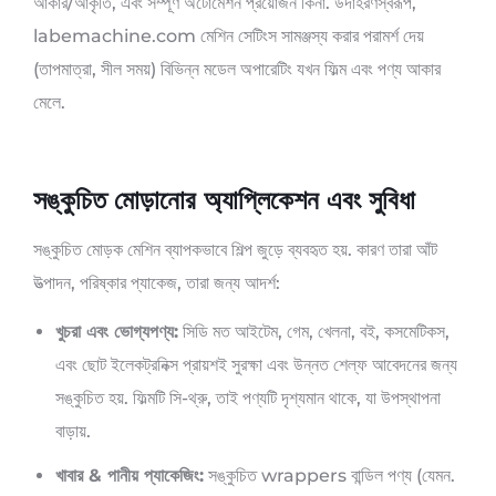
আকার/আকৃতি, এবং সম্পূর্ণ অটোমেশন প্রয়োজন কিনা. উদাহরণস্বরূপ,
labemachine.com মেশিন সেটিংস সামঞ্জস্য করার পরামর্শ দেয়
(তাপমাত্রা, সীল সময়) বিভিন্ন মডেল অপারেটিং যখন ফিল্ম এবং পণ্য আকার
মেলে.
সঙ্কুচিত মোড়ানোর অ্যাপ্লিকেশন এবং সুবিধা
সঙ্কুচিত মোড়ক মেশিন ব্যাপকভাবে শিল্প জুড়ে ব্যবহৃত হয়. কারণ তারা আঁট
উত্পাদন, পরিষ্কার প্যাকেজ, তারা জন্য আদর্শ:
খুচরা এবং ভোগ্যপণ্য:
সিডি মত আইটেম, গেম, খেলনা, বই, কসমেটিকস,
এবং ছোট ইলেকট্রনিক্স প্রায়শই সুরক্ষা এবং উন্নত শেল্ফ আবেদনের জন্য
সঙ্কুচিত হয়. ফিল্মটি সি-থ্রু, তাই পণ্যটি দৃশ্যমান থাকে, যা উপস্থাপনা
বাড়ায়.
খাবার & পানীয় প্যাকেজিং:
সঙ্কুচিত wrappers বান্ডিল পণ্য (যেমন.