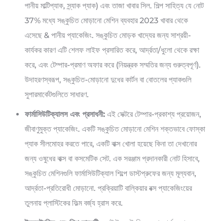
পানীয় মাল্টিপ্যাক, স্ন্যাক প্যাক) এবং তাজা খাবার সিল. শিল্প সাহিত্য যে নোট
37% মধ্যে সঙ্কুচিত মোড়ানো মেশিন ব্যবহার 2023 খাবার থেকে
এসেছে & পানীয় প্যাকেজিং. সঙ্কুচিত মোড়ক খাদ্যের জন্য সাশ্রয়ী-
কার্যকর কারণ এটি শেলফ লাইফ প্রসারিত করে, আর্দ্রতা/ধুলো থেকে রক্ষা
করে, এবং টেম্পার-প্রমাণ অফার করে (নিয়ন্ত্রক সম্মতির জন্য গুরুত্বপূর্ণ).
উদাহরণস্বরূপ, সঙ্কুচিত-মোড়ানো দুধের কার্টন বা বোতলের প্যাকগুলি
সুপারমার্কেটগুলিতে সাধারণ.
ফার্মাসিউটিক্যালস এবং প্রসাধনী:
এই সেক্টরে টেম্পার-প্রকাশ্য প্রয়োজন,
জীবাণুমুক্ত প্যাকেজিং. একটি সঙ্কুচিত মোড়ানো মেশিন শক্তভাবে ফোস্কা
প্যাক সীলমোহর করতে পারে, একটি বাক্স খোলা হয়েছে কিনা তা দেখানোর
জন্য ওষুধের বাক্স বা কসমেটিক সেট. এক সরঞ্জাম প্রদানকারী নোট হিসাবে,
সঙ্কুচিত মেশিনগুলি ফার্মাসিউটিক্যাল শিল্পে ডাস্টপ্রুফের জন্য মূল্যবান,
আর্দ্রতা-প্রতিরোধী মোড়ানো. প্রক্রিয়াটি বাল্কিয়ার বক্স প্যাকেজিংয়ের
তুলনায় প্লাস্টিকের ফিল্ম বর্জ্য হ্রাস করে.