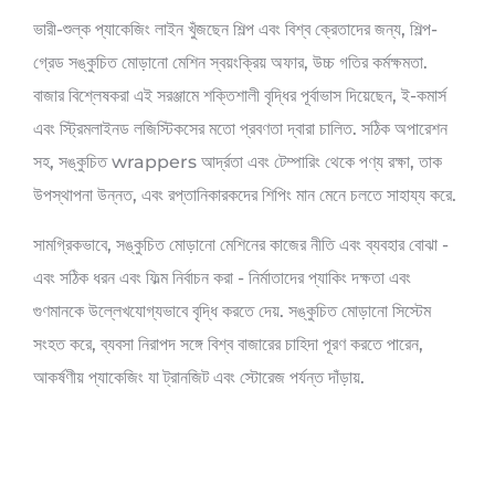
ভারী-শুল্ক প্যাকেজিং লাইন খুঁজছেন শিল্প এবং বিশ্ব ক্রেতাদের জন্য, শিল্প-
গ্রেড সঙ্কুচিত মোড়ানো মেশিন স্বয়ংক্রিয় অফার, উচ্চ গতির কর্মক্ষমতা.
বাজার বিশ্লেষকরা এই সরঞ্জামে শক্তিশালী বৃদ্ধির পূর্বাভাস দিয়েছেন, ই-কমার্স
এবং স্ট্রিমলাইনড লজিস্টিকসের মতো প্রবণতা দ্বারা চালিত. সঠিক অপারেশন
সহ, সঙ্কুচিত wrappers আর্দ্রতা এবং টেম্পারিং থেকে পণ্য রক্ষা, তাক
উপস্থাপনা উন্নত, এবং রপ্তানিকারকদের শিপিং মান মেনে চলতে সাহায্য করে.
সামগ্রিকভাবে, সঙ্কুচিত মোড়ানো মেশিনের কাজের নীতি এবং ব্যবহার বোঝা -
এবং সঠিক ধরন এবং ফিল্ম নির্বাচন করা - নির্মাতাদের প্যাকিং দক্ষতা এবং
গুণমানকে উল্লেখযোগ্যভাবে বৃদ্ধি করতে দেয়. সঙ্কুচিত মোড়ানো সিস্টেম
সংহত করে, ব্যবসা নিরাপদ সঙ্গে বিশ্ব বাজারের চাহিদা পূরণ করতে পারেন,
আকর্ষণীয় প্যাকেজিং যা ট্রানজিট এবং স্টোরেজ পর্যন্ত দাঁড়ায়.