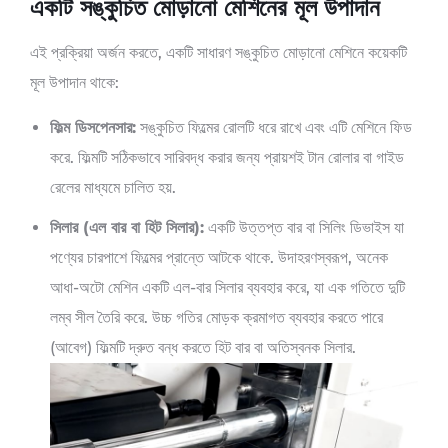
একটি সঙ্কুচিত মোড়ানো মেশিনের মূল উপাদান
এই প্রক্রিয়া অর্জন করতে, একটি সাধারণ সঙ্কুচিত মোড়ানো মেশিনে কয়েকটি
মূল উপাদান থাকে:
ফিল্ম ডিসপেনসার:
সঙ্কুচিত ফিল্মের রোলটি ধরে রাখে এবং এটি মেশিনে ফিড
করে. ফিল্মটি সঠিকভাবে সারিবদ্ধ করার জন্য প্রায়শই টান রোলার বা গাইড
রেলের মাধ্যমে চালিত হয়.
সিলার (এল বার বা হিট সিলার):
একটি উত্তপ্ত বার বা সিলিং ডিভাইস যা
পণ্যের চারপাশে ফিল্মের প্রান্তে আটকে থাকে. উদাহরণস্বরূপ, অনেক
আধা-অটো মেশিন একটি এল-বার সিলার ব্যবহার করে, যা এক গতিতে দুটি
লম্ব সীল তৈরি করে. উচ্চ গতির মোড়ক ক্রমাগত ব্যবহার করতে পারে
(আবেগ) ফিল্মটি দ্রুত বন্ধ করতে হিট বার বা অতিস্বনক সিলার.