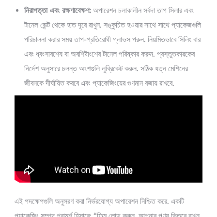
নিরাপত্তা এবং রক্ষণাবেক্ষণ:
অপারেশন চলাকালীন সর্বদা তাপ সিলার এবং
টানেল ভেন্ট থেকে হাত দূরে রাখুন. সঙ্কুচিত হওয়ার সাথে সাথে প্যাকেজগুলি
পরিচালনা করার সময় তাপ-প্রতিরোধী গ্লাভস পরুন. নিয়মিতভাবে সিলিং বার
এবং ধ্বংসাবশেষ বা অবশিষ্টাংশের টানেল পরিষ্কার করুন. প্রস্তুতকারকের
নির্দেশ অনুসারে চলন্ত অংশগুলি লুব্রিকেট করুন. সঠিক যত্ন মেশিনের
জীবনকে দীর্ঘায়িত করবে এবং প্যাকেজিংয়ের গুণমান বজায় রাখবে.
এই পদক্ষেপগুলি অনুসরণ করা নির্ভরযোগ্য অপারেশন নিশ্চিত করে. একটি
প্যাকেজিং সম্পদ পরামর্শ হিসাবে: “ফিল্ম লোড করুন, আপনার পণ্য ভিতরে রাখুন,