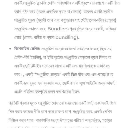
একটি সঙ্কুচিত বান্ডলিং মেশিন পণ্যগুলির একটি গ্রুপের চারপাশে একটি ফিল্ম
ব্যাগ গঠন করে (যেমন একাধিক ক্যান বা বোতল). তারপর একটি স্বাধীন
সঙ্কুচিত সুড়ঙ্গ (স্থায়ী তাপ এবং বায়ুপ্রবাহ সহ স্টেইনলেস-স্টীল চেম্বার)
সঙ্কুচিত সঞ্চালন করে. Bundlers পুনরাবৃত্তি জন্য দরকারী, অভিন্ন
লোড (যেমন. পানীয় বা প্যাক bundling).
বিশেষায়িত মেশিন:
সঙ্কুচিত চেম্বারের মতো সরঞ্জামও রয়েছে (হুড সহ
টেবিল-শীর্ষ ইউনিট), বা ইন্টিগ্রেটেড সঙ্কুচিত মোড়ানো ব্যাগ সিলার যা
একটি ছোট বিল্ট-ইন ওভেনের সাথে একটি এল-বার সিলারকে একত্রিত
করে।, একটি "সঙ্কুচিত চেম্বার" একটি ফিল্ম র্যাক এবং এল-বারের উপর
একটি কব্জাযুক্ত হুড ব্যবহার করে, ছোট রান বা সূক্ষ্ম আইটেম জন্য আদর্শ.
এগুলি পরিমিত থ্রুপুটের জন্য কম খরচের বিকল্প.
প্রতিটি প্রকার মূলত সঙ্কুচিত মোড়ানো সরঞ্জামের একটি ফর্ম, এবং সবাই ফিল্ম
সিল করার কাজের নীতি ভাগ করে তারপর তাপ-সঙ্কুচিত করে. একটি মেশিন
নির্বাচন করার সময়, কারণগুলির মধ্যে উত্পাদনের পরিমাণ অন্তর্ভুক্ত, পণ্যের