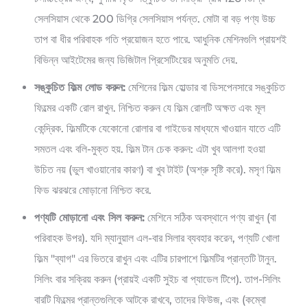
সেলসিয়াস থেকে 200 ডিগ্রি সেলসিয়াস পর্যন্ত. মোটা বা বড় পণ্য উচ্চ
তাপ বা ধীর পরিবাহক গতি প্রয়োজন হতে পারে. আধুনিক মেশিনগুলি প্রায়শই
বিভিন্ন আইটেমের জন্য ডিজিটাল প্রিসেটিংয়ের অনুমতি দেয়.
সঙ্কুচিত ফিল্ম লোড করুন:
মেশিনের ফিল্ম হোল্ডার বা ডিসপেনসারে সঙ্কুচিত
ফিল্মের একটি রোল রাখুন. নিশ্চিত করুন যে ফিল্ম রোলটি অক্ষত এবং মূল
কেন্দ্রিক. ফিল্মটিকে যেকোনো রোলার বা গাইডের মাধ্যমে খাওয়ান যাতে এটি
সমতল এবং বলি-মুক্ত হয়. ফিল্ম টান চেক করুন: এটা খুব আলগা হওয়া
উচিত নয় (ভুল খাওয়ানোর কারণ) বা খুব টাইট (অশ্রু সৃষ্টি করে). মসৃণ ফিল্ম
ফিড ঝরঝরে মোড়ানো নিশ্চিত করে.
পণ্যটি মোড়ানো এবং সিল করুন:
মেশিনে সঠিক অবস্থানে পণ্য রাখুন (বা
পরিবাহক উপর). যদি ম্যানুয়াল এল-বার সিলার ব্যবহার করেন, পণ্যটি খোলা
ফিল্ম "ব্যাগ" এর ভিতরে রাখুন এবং এটির চারপাশে ফিল্মটির প্রান্তটি টানুন.
সিলিং বার সক্রিয় করুন (প্রায়ই একটি সুইচ বা প্যাডেল টিপে). তাপ-সিলিং
বারটি ফিল্মের প্রান্তগুলিকে আটকে রাখবে, তাদের ফিউজ, এবং (কম্বো