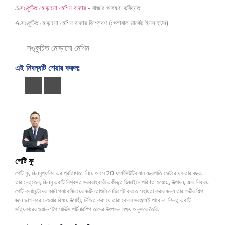
3.
সঙ্কুচিত মোড়ানো মেশিন বাজার
- বাজার গবেষণা ভবিষ্যত
4.সঙ্কুচিত মোড়ানো মেশিন বাজার বিশ্লেষণ (গ্লোবাল মার্কেট ইনসাইটস)
সঙ্কুচিত মোড়ানো মেশিন
এই নিবন্ধটি শেয়ার করুন:
পেটি ফু
পেটি ফু, জিনলুপ্যাকিং এর প্রতিষ্ঠাতা, নিয়ে আসে 20 ফার্মাসিউটিক্যাল যন্ত্রপাতি সেক্টরে দক্ষতার বছর.
তার নেতৃত্বে, জিনলু একটি বিশ্বস্ত সরবরাহকারী একীভূত ডিজাইনে পরিণত হয়েছে, উত্পাদন, এবং বিক্রয়.
পেটি ক্লায়েন্টদের ফার্মা প্যাকেজিংয়ের জটিলতাগুলি নেভিগেট করতে সহায়তা করার জন্য তার গভীর শিল্প
জ্ঞান ভাগ করে নেওয়ার বিষয়ে উত্সাহী, নিশ্চিত করা যে তারা কেবল সরঞ্জামই পাবে না, কিন্তু একটি
সত্যিকারের ওয়ান-স্টপ সার্ভিস পার্টনারশিপ তাদের উৎপাদন লক্ষ্য অনুসারে তৈরি.