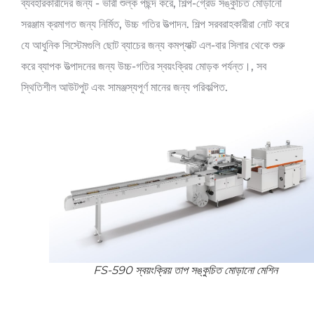
ব্যবহারকারীদের জন্য - ভারী শুল্ক পছন্দ করে, শিল্প-গ্রেড সঙ্কুচিত মোড়ানো
সরঞ্জাম ক্রমাগত জন্য নির্মিত, উচ্চ গতির উত্পাদন. শিল্প সরবরাহকারীরা নোট করে
যে আধুনিক সিস্টেমগুলি ছোট ব্যাচের জন্য কমপ্যাক্ট এল-বার সিলার থেকে শুরু
করে ব্যাপক উত্পাদনের জন্য উচ্চ-গতির স্বয়ংক্রিয় মোড়ক পর্যন্ত।, সব
স্থিতিশীল আউটপুট এবং সামঞ্জস্যপূর্ণ মানের জন্য পরিকল্পিত.
FS-590 স্বয়ংক্রিয় তাপ সঙ্কুচিত মোড়ানো মেশিন