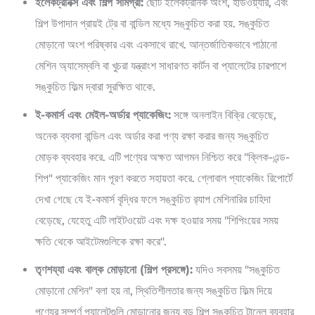
ইলেকট্রনিক্স এবং শিল্প সামগ্রী:
ছোট ইলেকট্রনিক অংশ, হার্ডওয়্যার, এবং
শিল্প উপাদান প্রায়ই ট্রে বা বান্ডিল মধ্যে সঙ্কুচিত করা হয়. সঙ্কুচিত
মোড়ানো অংশ পরিষ্কার এবং একসাথে রাখে. আন্তর্জাতিকভাবে পাঠানো
মেশিন অ্যাসেম্বলি বা খুচরা যন্ত্রাংশ সাধারণত কার্টন বা প্যালেটের চারপাশে
সঙ্কুচিত ফিল্ম দ্বারা সুরক্ষিত থাকে.
ই-কমার্স এবং মেইল-অর্ডার প্যাকেজিং:
সঙ্গে অনলাইন বিক্রি বেড়েছে,
অনেক ব্যবসা বান্ডিল এবং অর্ডার করা পণ্য রক্ষা করার জন্য সঙ্কুচিত
মোড়ক ব্যবহার করে. এটি পণ্যের অক্ষত আগমন নিশ্চিত করে "ক্লিক-এন্ড-
শিপ" প্যাকেজিং মান পূরণ করতে সহায়তা করে. গ্লোবাল প্যাকেজিং রিপোর্টে
দেখা গেছে যে ই-কমার্স বৃদ্ধির ফলে সঙ্কুচিত র‌্যাপ মেশিনারির চাহিদা
বেড়েছে, যেহেতু এটি লাইটওয়েট এবং দক্ষ হওয়ার সময় "শিপিংয়ের সময়
ক্ষতি থেকে আইটেমগুলিকে রক্ষা করে".
তৃণশয্যা এবং বাল্ক মোড়ানো (শিল্প প্রসঙ্গে):
যদিও সবসময় "সঙ্কুচিত
মোড়ানো মেশিন" বলা হয় না, স্থিতিশীলতার জন্য সঙ্কুচিত ফিল্ম দিয়ে
পণ্যের সম্পূর্ণ প্যালেটগুলি মোড়ানোর জন্য বড় শিল্প সঙ্কুচিত টানেল ব্যবহার