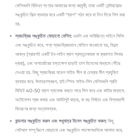
মেশিনগুলি বিভিন্ন পণ্যের আকারের জন্য বহুমুখী; তারা একটি সেন্টারফোল্ড
সঙ্কুচিত ফিল্ম ব্যবহার করে একটি "ব্যাগ" গঠন করে যা তিন দিকে সিল করা
হয়.
স্বয়ংক্রিয় সঙ্কুচিত মোড়ানো মেশিন:
এগুলি এক অবিচ্ছিন্ন লাইনে সিলিং
এবং সঙ্কুচিত করে. পণ্য স্বয়ংক্রিয়ভাবে মেশিনে খাওয়ানো হয়, ফিল্মে
আবদ্ধ (প্রায়শই একটি ইন-লাইন ব্যাগ প্রস্তুতকারক বা ক্রমাগত সিলার
দ্বারা), এবং অপারেটরের হস্তক্ষেপ ছাড়াই তাপ টানেলের মাধ্যমে পৌঁছে
দেওয়া হয়. কিছু স্বয়ংক্রিয় মডেল সাইড সীল বা চেম্বার সীল প্রযুক্তি
ব্যবহার করে. উদাহরণস্বরূপ, হাই-স্পিড সাইড-সিল মেশিনগুলি প্রতি
মিনিটে 40-50 ব্যাগ প্যাকেজ করতে পারে সিল করে এবং কাটার মাধ্যমে.
অটোমেশন শ্রম কমায় এবং আউটপুট বাড়ায়, যা বড় নির্মাতা এবং বিশ্বব্যাপী
বিতরণের জন্য অত্যাবশ্যক.
বান্ডলার সঙ্কুচিত করুন এবং শুধুমাত্র টানেল সঙ্কুচিত করুন:
কিছু
সেটআপ সম্পূর্ণরূপে মোড়ানো এবং সঙ্কুচিত পদক্ষেপগুলিকে আলাদা করে.