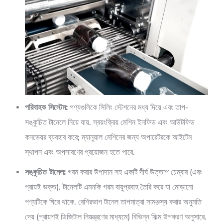
পরিবাহক সিস্টেম:
পণ্যগুলিকে সিলিং স্টেশনের মধ্য দিয়ে এবং তাপ-
সঙ্কুচিত টানেলে নিয়ে যায়. স্বয়ংক্রিয় মেশিন ইনফিড এবং আউটফিড
কনভেয়র ব্যবহার করে; ম্যানুয়াল মেশিনের জন্য অপারেটরকে আইটেম
স্থাপন এবং অপসারণের প্রয়োজন হতে পারে.
সঙ্কুচিত টানেল:
গরম করার উপাদান সহ একটি দীর্ঘ উত্তাপ চেম্বার (এবং
প্রায়ই ভক্ত). টানেলটি এমনকি গরম বায়ুপ্রবাহ তৈরি করে যা মোড়ানো
পণ্যটিকে ঘিরে থাকে. বেশিরভাগ টানেল তাপমাত্রা সামঞ্জস্য করার অনুমতি
দেয় (প্রায়শই ডিজিটাল নিয়ন্ত্রণের মাধ্যমে) বিভিন্ন ফিল্ম উপকরণ অনুসারে.