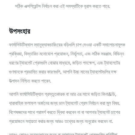
সঠিক এক্সপিয়েন্টস নির্বাচন করা এই সমস্যাটিকে হ্রাস করতে পারে.
উপসংহার
ফার্মাসিউটিক্যাল ম্যানুফ্যাকচারিংয়ের বড়িগুলি চাপ দেওয়া একটি সমালোচনামূলক
প্রক্রিয়া, বিস্তারিত মনোযোগ প্রয়োজন, নির্ভুলতা, এবং সঠিক সরঞ্জাম. বিভিন্ন
ধরণের ট্যাবলেট প্রেসগুলি বোঝার মাধ্যমে, জড়িত পদক্ষেপ, এবং ট্যাবলেটের
গুণমানকে প্রভাবিত করার কারণগুলি, আপনি উচ্চ মানের ট্যাবলেটগুলির দক্ষ
উত্পাদন নিশ্চিত করতে পারেন.
আপনি ফার্মাসিউটিক্যাল প্রস্তুতকারক বা আর এর সাথে জড়িত কিনা&ডি,
ধারাবাহিক ফলাফল অর্জনের জন্য ডান ট্যাবলেট প্রেস নির্বাচন করা মূল বিষয়.
বিশেষজ্ঞদের সাথে পরামর্শ করতে দ্বিধা করবেন না বা আপনার ট্যাবলেট চাপের
প্রয়োজনে সহায়তা করার জন্য আরও তথ্যের জন্য অনুরোধ করবেন না.
আরও কোনও অনুসন্ধানের জন্য বা আমাদের ট্যাবলেট প্রেসগুলির পরিসীমা