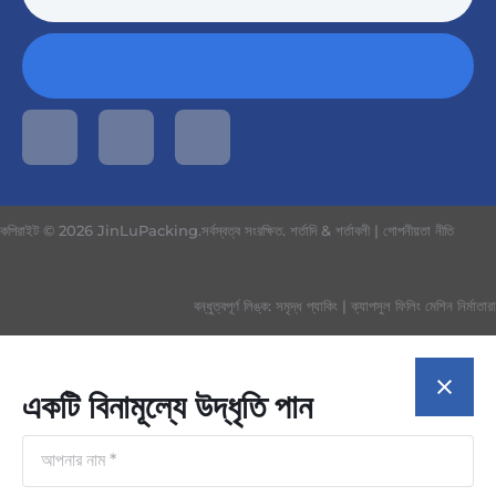
কপিরাইট © 2026 JinLuPacking.সর্বস্বত্ব সংরক্ষিত.
শর্তাদি & শর্তাবলী
|
গোপনীয়তা নীতি
বন্ধুত্বপূর্ণ লিঙ্ক:
সমৃদ্ধ প্যাকিং
|
ক্যাপসুল ফিলিং মেশিন নির্মাতারা
একটি বিনামূল্যে উদ্ধৃতি পান