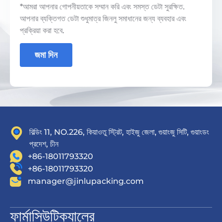
*আমরা আপনার গোপনীয়তাকে সম্মান করি এবং সমস্ত ডেটা সুরক্ষিত.
আপনার ব্যক্তিগত ডেটা শুধুমাত্র জিনলু সমাধানের জন্য ব্যবহার এবং
প্রক্রিয়া করা হবে.
জমা দিন
বিল্ডিং 11, NO.226, কিয়াওতু স্ট্রিট, হাইজু জেলা, গুয়াংজু সিটি, গুয়াংডং
প্রদেশ, চীন
+86-18011793320
+86-18011793320
manager@jinlupacking.com
ফার্মাসিউটিক্যালের