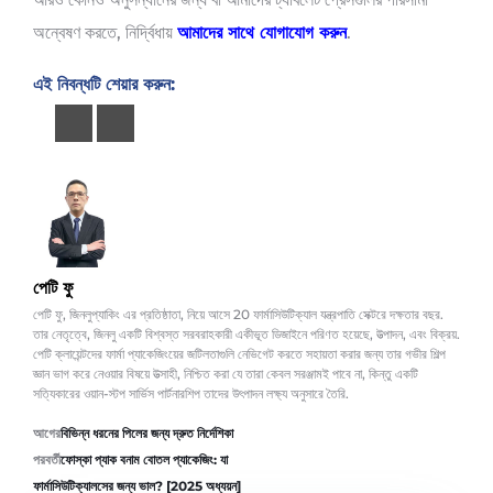
অন্বেষণ করতে, নির্দ্বিধায়
আমাদের সাথে যোগাযোগ করুন
.
এই নিবন্ধটি শেয়ার করুন:
পেটি ফু
পেটি ফু, জিনলুপ্যাকিং এর প্রতিষ্ঠাতা, নিয়ে আসে 20 ফার্মাসিউটিক্যাল যন্ত্রপাতি সেক্টরে দক্ষতার বছর.
তার নেতৃত্বে, জিনলু একটি বিশ্বস্ত সরবরাহকারী একীভূত ডিজাইনে পরিণত হয়েছে, উত্পাদন, এবং বিক্রয়.
পেটি ক্লায়েন্টদের ফার্মা প্যাকেজিংয়ের জটিলতাগুলি নেভিগেট করতে সহায়তা করার জন্য তার গভীর শিল্প
জ্ঞান ভাগ করে নেওয়ার বিষয়ে উত্সাহী, নিশ্চিত করা যে তারা কেবল সরঞ্জামই পাবে না, কিন্তু একটি
সত্যিকারের ওয়ান-স্টপ সার্ভিস পার্টনারশিপ তাদের উৎপাদন লক্ষ্য অনুসারে তৈরি.
আগের
বিভিন্ন ধরনের পিলের জন্য দ্রুত নির্দেশিকা
পরবর্তী
ফোস্কা প্যাক বনাম বোতল প্যাকেজিং: যা
ফার্মাসিউটিক্যালসের জন্য ভাল? [2025 অধ্যয়ন]