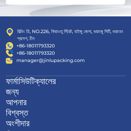
বিল্ডিং 11, NO.226, কিয়াওতু স্ট্রিট, হাইজু জেলা, গুয়াংজু সিটি, গুয়াংডং
প্রদেশ, চীন
+86-18011793320
+86-18011793320
manager@jinlupacking.com
ফার্মাসিউটিক্যালের
জন্য
আপনার
বিশ্বস্ত
অংশীদার