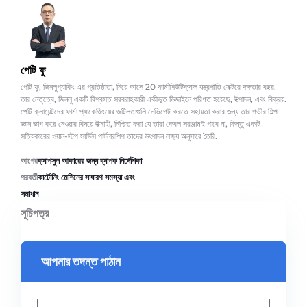
পেটি ফু
পেটি ফু, জিনলুপ্যাকিং এর প্রতিষ্ঠাতা, নিয়ে আসে 20 ফার্মাসিউটিক্যাল যন্ত্রপাতি সেক্টরে দক্ষতার বছর.
তার নেতৃত্বে, জিনলু একটি বিশ্বস্ত সরবরাহকারী একীভূত ডিজাইনে পরিণত হয়েছে, উত্পাদন, এবং বিক্রয়.
পেটি ক্লায়েন্টদের ফার্মা প্যাকেজিংয়ের জটিলতাগুলি নেভিগেট করতে সহায়তা করার জন্য তার গভীর শিল্প
জ্ঞান ভাগ করে নেওয়ার বিষয়ে উত্সাহী, নিশ্চিত করা যে তারা কেবল সরঞ্জামই পাবে না, কিন্তু একটি
সত্যিকারের ওয়ান-স্টপ সার্ভিস পার্টনারশিপ তাদের উৎপাদন লক্ষ্য অনুসারে তৈরি.
আগের
ক্যাপসুল আকারের জন্য ব্যাপক নির্দেশিকা
পরবর্তী
কার্টোনিং মেশিনের সাধারণ সমস্যা এবং
সমাধান
সূচিপত্র
আপনার তদন্ত পাঠান