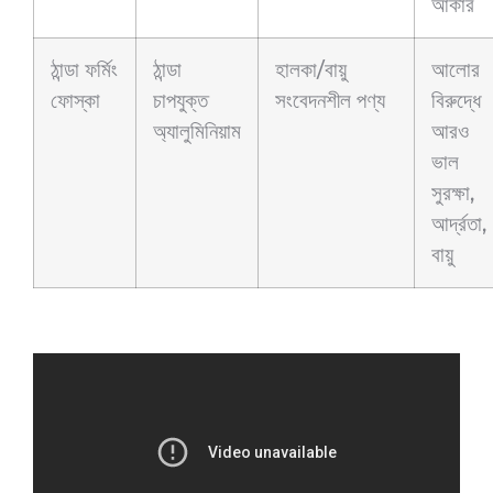
আকার
ঠান্ডা ফর্মিং
ঠান্ডা
হালকা/বায়ু
আলোর
ফোস্কা
চাপযুক্ত
সংবেদনশীল পণ্য
বিরুদ্ধে
অ্যালুমিনিয়াম
আরও
ভাল
সুরক্ষা,
আর্দ্রতা,
বায়ু