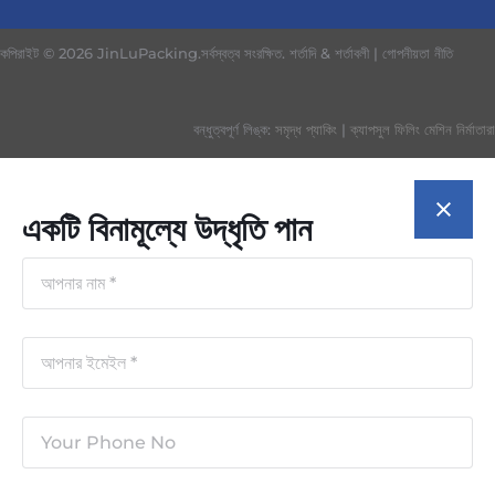
কপিরাইট © 2026 JinLuPacking.সর্বস্বত্ব সংরক্ষিত.
শর্তাদি & শর্তাবলী
|
গোপনীয়তা নীতি
বন্ধুত্বপূর্ণ লিঙ্ক:
সমৃদ্ধ প্যাকিং
|
ক্যাপসুল ফিলিং মেশিন নির্মাতারা
একটি বিনামূল্যে উদ্ধৃতি পান