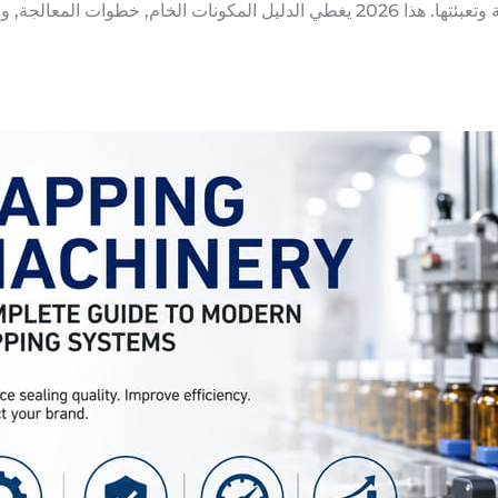
تعلم كيفية استخدام مكملات الألياف (سيلليوم, الأنسولين, إلخ.) مصنوعة وتعبئتها. هذا 