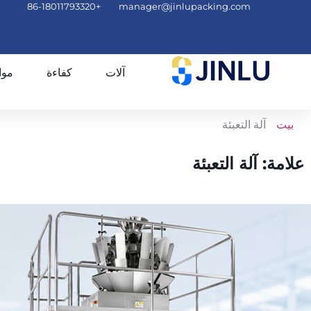
+86-18011793320
manager@jinlupacking.com
آلات
كفاءة
موا
بيت
آلة التعبئة
علامة: آلة التعبئة