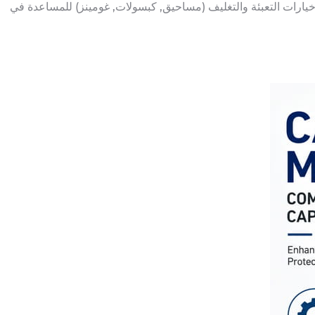
2026 يغطي الدليل المكونات الخام, خطوات المعالجة, وخيارات التعبئة والتغليف (مساحيق, كبسولات, غومينز) للمساعدة في