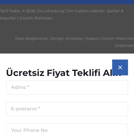
Telif hakkı © 2026 JinLuPacking.Tüm hakları saklıdır.
Şartlar &
Koşullar
|
Gizlilik Politikası
Dost Bağlantılar:
Zengin Ambalaj
|
Kapsül Dolum Makinesi
Üreticileri
Ücretsiz Fiyat Teklifi Alın