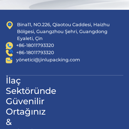
Bina11, NO.226, Qiaotou Caddesi, Haizhu
Bölgesi, Guangzhou Şehri, Guangdong
Eyaleti, Çin
+86-18011793320
+86-18011793320
yö
netici@jinlupacking.com
İlaç
Sektöründe
Güvenilir
Ortağınız
&