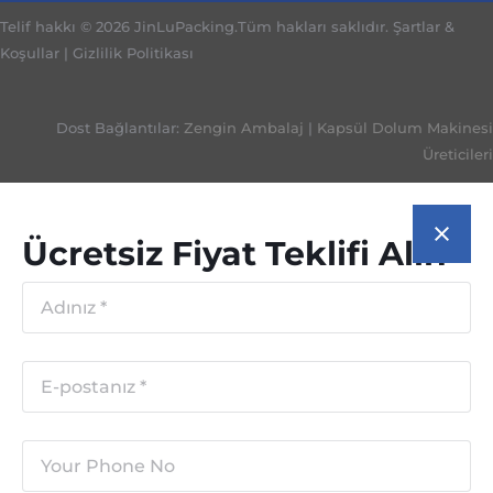
Telif hakkı © 2026 JinLuPacking.Tüm hakları saklıdır.
Şartlar &
Koşullar
|
Gizlilik Politikası
Dost Bağlantılar:
Zengin Ambalaj
|
Kapsül Dolum Makinesi
Üreticileri
Ücretsiz Fiyat Teklifi Alın