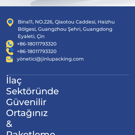
Bina11, NO.226, Qiaotou Caddesi, Haizhu
Bölgesi, Guangzhou Şehri, Guangdong
Eyaleti, Çin
+86-18011793320
+86-18011793320
yö
netici@jinlupacking.com
İlaç
Sektöründe
Güvenilir
Ortağınız
&
Paketleme